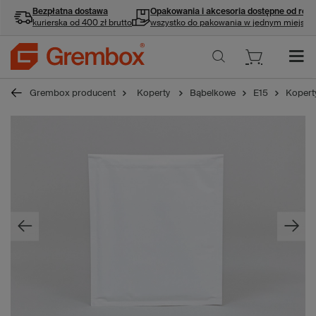
Bezpłatna dostawa
Opakowania i akcesoria
dostępne od ręki
kurierska od 400 zł brutto
wszystko do pakowania w jednym miejscu
Grembox producent
Koperty
Bąbelkowe
E15
Kopert