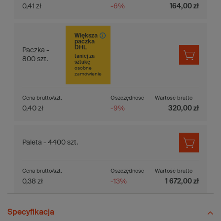
0,41 zł
-6%
164,00 zł
Większa
paczka
DHL
Paczka -
taniej za
800 szt.
sztukę
osobne
zamówienie
Cena brutto/szt.
Oszczędność
Wartość brutto
0,40 zł
-9%
320,00 zł
Paleta - 4400 szt.
Cena brutto/szt.
Oszczędność
Wartość brutto
0,38 zł
-13%
1 672,00 zł
Specyfikacja