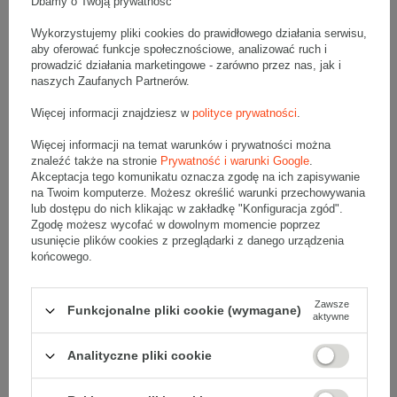
Dbamy o Twoją prywatność
Wykorzystujemy pliki cookies do prawidłowego działania serwisu,
Opis produktu
aby oferować funkcje społecznościowe, analizować ruch i
prowadzić działania marketingowe - zarówno przez nas, jak i
naszych Zaufanych Partnerów.
Wymiary
:
Więcej informacji znajdziesz w
polityce prywatności
.
• zewnętrzne:
240x275
mm
Więcej informacji na temat warunków i prywatności można
znaleźć także na stronie
Prywatność i warunki Google
.
•
wewnętrzne
220x265
mm
Akceptacja tego komunikatu oznacza zgodę na ich zapisywanie
na Twoim komputerze. Możesz określić warunki przechowywania
Materiał
:
lub dostępu do nich klikając w zakładkę "Konfiguracja zgód".
• gramatura papieru:
70g/m2
Zgodę możesz wycofać w dowolnym momencie poprzez
usunięcie plików cookies z przeglądarki z danego urządzenia
• folia bąbelkowa LDPE - podwójna warstwa
końcowego.
• kolor:
Biały
Zawsze
Funkcjonalne pliki cookie (wymagane)
Dodatkowe
:
aktywne
• producent:
VP
Analityczne pliki cookie
Białe koperty bąbelkowe są wykonane w 100% z mocnego