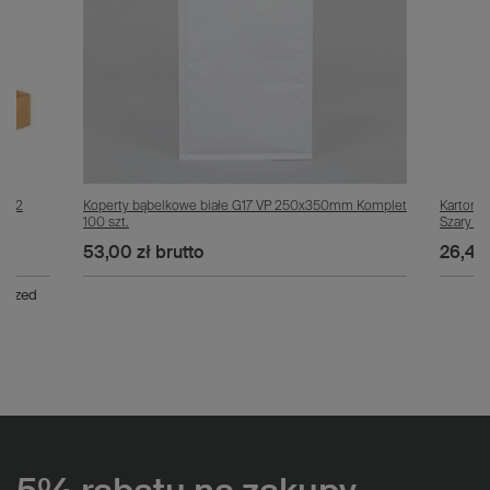
g/m2
Koperty bąbelkowe białe G17 VP 250x350mm Komplet
Karton
100 szt.
Szary Ko
53,00 zł
brutto
26,40 
 przed