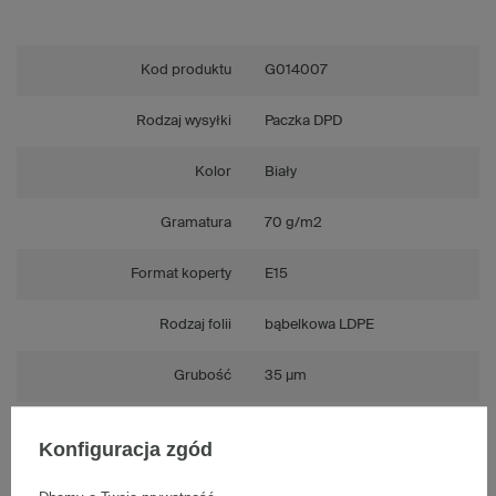
Kod produktu
G014007
Rodzaj wysyłki
Paczka DPD
Kolor
Biały
Gramatura
70 g/m2
Format koperty
E15
Rodzaj folii
bąbelkowa LDPE
Grubość
35 µm
Rodzaj zamknięcia
Pasek samoprzylepny (HK)
Konfiguracja zgód