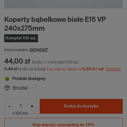
Koperty bąbelkowe białe E15 VP
240x275mm
Komplet 100 szt.
G014007
Kod produktu:
44,00 zł
brutto
/
1
x
komplet
100
szt.
0,44 zł
brutto za sztukę
Kup więcej nawet za
0,38 zł / szt.
Sprawdź
Produkt dostępny
Wysyłka
-
+
Dodaj do koszyka
x 100 szt.
Kup więcej i
oszczędzaj do 13%