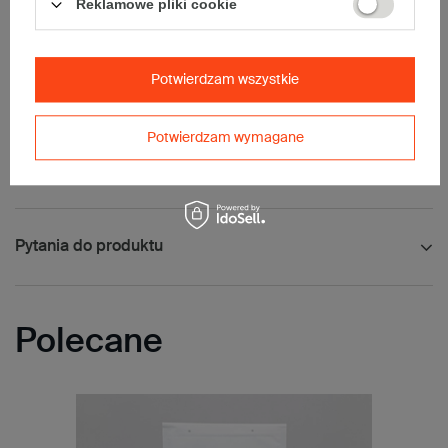
Reklamowe pliki cookie
papieru typu kraft, dzięki czemu są przyjazne dla środowiska.
Są to wydajne opakowania odporne na warunki atmosferyczne,
idealne dla towarów, które nie wymagają sztywnego
zabezpieczenia.
Dzięki zastosowaniu klapki samoprzylepnej z otworami na klipsy
lub plomby przesyłka jest odpowiednio chroniona w czasie
Potwierdzam wszystkie
transportu.
Potwierdzam wymagane
Opinie
(0)
Pytania do produktu
Polecane