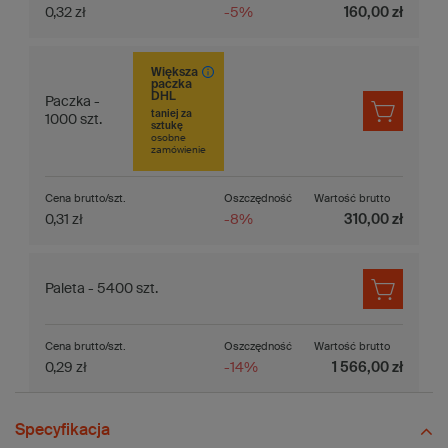
0,32 zł
-5%
160,00 zł
Większa
paczka
DHL
Paczka -
taniej za
1000 szt.
sztukę
osobne
zamówienie
Cena brutto/szt.
Oszczędność
Wartość brutto
0,31 zł
-8%
310,00 zł
Paleta - 5400 szt.
Cena brutto/szt.
Oszczędność
Wartość brutto
0,29 zł
-14%
1 566,00 zł
Specyfikacja