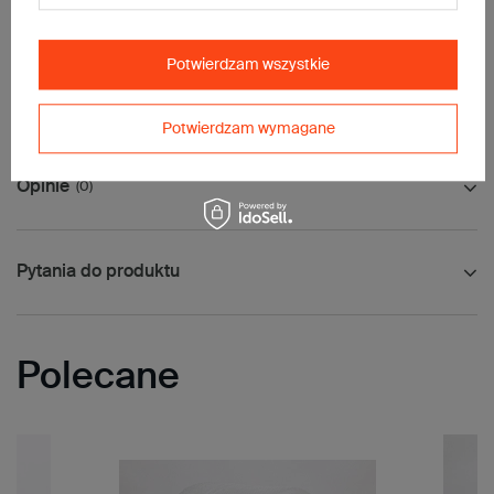
papieru typu kraft, dzięki czemu są przyjazne dla środowiska.
Są to wydajne opakowania odporne na warunki atmosferyczne,
idealne dla towarów, które nie wymagają sztywnego
zabezpieczenia.
Potwierdzam wszystkie
Dzięki zastosowaniu klapki samoprzylepnej z otworami na klipsy
lub plomby przesyłka jest odpowiednio chroniona w czasie
transportu.
Potwierdzam wymagane
Opinie
(0)
Pytania do produktu
Polecane