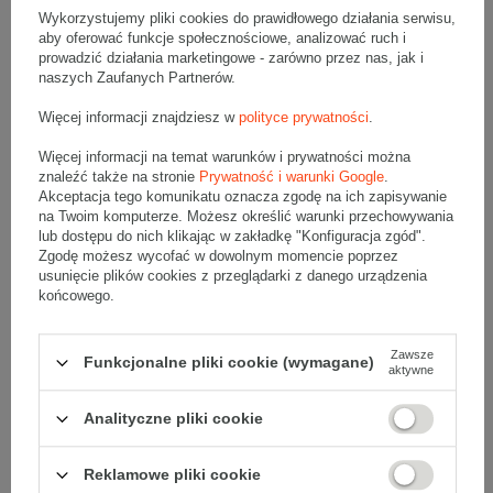
Wykorzystujemy pliki cookies do prawidłowego działania serwisu,
aby oferować funkcje społecznościowe, analizować ruch i
Opis produktu
prowadzić działania marketingowe - zarówno przez nas, jak i
naszych Zaufanych Partnerów.
Więcej informacji znajdziesz w
polityce prywatności
.
Wymiary
:
Więcej informacji na temat warunków i prywatności można
• zewnętrzne:
200x275
mm
znaleźć także na stronie
Prywatność i warunki Google
.
Akceptacja tego komunikatu oznacza zgodę na ich zapisywanie
•
wewnętrzne
180x265
mm
na Twoim komputerze. Możesz określić warunki przechowywania
lub dostępu do nich klikając w zakładkę "Konfiguracja zgód".
Materiał
:
Zgodę możesz wycofać w dowolnym momencie poprzez
usunięcie plików cookies z przeglądarki z danego urządzenia
• gramatura papieru:
70g/m2
końcowego.
• folia bąbelkowa LDPE - podwójna warstwa
• kolor:
Brązowy
Zawsze
Funkcjonalne pliki cookie (wymagane)
aktywne
Dodatkowe
:
• producent:
VP
Analityczne pliki cookie
Reklamowe pliki cookie
Brązowe koperty bąbelkowe są wykonane w 100% z mocnego