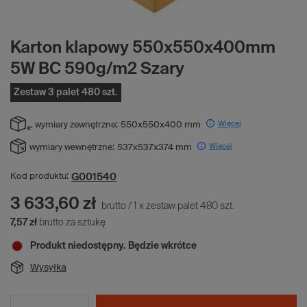
Karton klapowy 550x550x400mm
5W BC 590g/m2 Szary
Zestaw 3 palet 480 szt.
Więcej
wymiary zewnętrzne:
550x550x400 mm
Więcej
wymiary wewnętrzne:
537x537x374 mm
G001540
Kod produktu:
3 633,60 zł
brutto
/
1
x
zestaw palet
480
szt.
7,57 zł
brutto za sztukę
Produkt niedostępny. Będzie wkrótce
Wysyłka