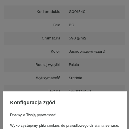
Kod produktu
G001540
Fala
BC
Gramatura
590 g/m2
Kolor
Jasnobrązowy (szary)
Rodzaj wysyłki
Paleta
Wytrzymałość
Średnia
Tektura
5-warstwowa
Konfiguracja zgód
Składanie
Ręczne
Dbamy o Twoją prywatność
Numer FEFCO
F0201
Wykorzystujemy pliki cookies do prawidłowego działania serwisu,