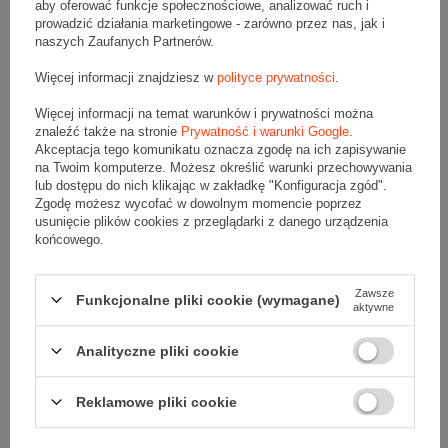
aby oferować funkcje społecznościowe, analizować ruch i
prowadzić działania marketingowe - zarówno przez nas, jak i
naszych Zaufanych Partnerów.
Opis produktu
Więcej informacji znajdziesz w
polityce prywatności
.
Więcej informacji na temat warunków i prywatności można
znaleźć także na stronie
Prywatność i warunki Google
.
Zestaw 3 palet szarych kartonów klapowych - 480 szt.
Akceptacja tego komunikatu oznacza zgodę na ich zapisywanie
Wymiary zewnętrzne: 550x550x400mm (długość x szerokość x
na Twoim komputerze. Możesz określić warunki przechowywania
wysokość)
lub dostępu do nich klikając w zakładkę "Konfiguracja zgód".
Opakowanie wykonane jest z tektury falistej 5-warstwowej, fala BC
590 g/m2
Zgodę możesz wycofać w dowolnym momencie poprzez
usunięcie plików cookies z przeglądarki z danego urządzenia
Wymiary
:
końcowego.
• zewnętrzne:
550x550x400 mm
• wewnętrzne:
537x537x374 mm
Zawsze
Funkcjonalne pliki cookie (wymagane)
• pojemność:
107 l
aktywne
Materiał
:
Analityczne pliki cookie
• tektura falista:
5-warstwowa
• fala:
BC
Reklamowe pliki cookie
• gramatura:
590 g/m2
• kolor:
Szary