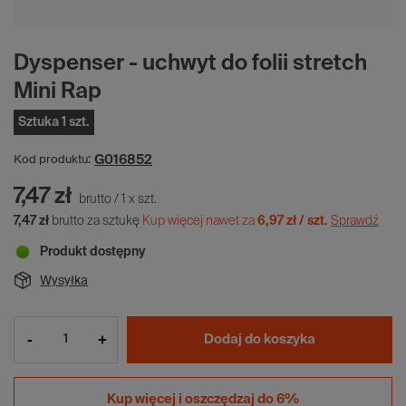
Dyspenser - uchwyt do folii stretch
Mini Rap
Sztuka 1 szt.
G016852
Kod produktu:
7,47 zł
brutto
/
1
x
szt.
7,47 zł
brutto za sztukę
Kup więcej nawet za
6,97 zł / szt.
Sprawdź
Produkt dostępny
Wysyłka
-
+
Dodaj do koszyka
Kup więcej i
oszczędzaj do 6%