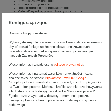
Przyspiesza owijanie folią
Zmniejsza zużycie folii
Lepsza kontrola nad naciągiem folii
Materiał: wysokiej jakości tworzywo sztuczne
Maksymalna długość folii stretch mini rap: 150 mm
Średnica tulei: 38 mm
Konfiguracja zgód
Do czego służy rączka do folii stretch mini
rap?
Dbamy o Twoją prywatność
Rączka umożliwia łatwe i szybkie nakładanie folii stretch typu mini
Wykorzystujemy pliki cookies do prawidłowego działania serwisu,
rap na różne przedmioty, w tym
kartony
. Dzięki uchwytowi mini rap
aby oferować funkcje społecznościowe, analizować ruch i
owijanie folią jest znacznie wygodniejsze i szybsze niż manualne
prowadzić działania marketingowe - zarówno przez nas, jak i
stretchowanie. Zastosowanie rączki znacząco przyspiesza proces
naszych Zaufanych Partnerów.
owijania, a także redukuje zmęczenie osoby odpowiedzialnej za
przygotowanie przesyłek. Stosowanie podajnika do folii stretch
mini rap chroni także dłonie przed otarciami i skaleczeniami.
Więcej informacji znajdziesz w
polityce prywatności
.
W jaki sposób używać uchwytu do folii
Więcej informacji na temat warunków i prywatności można
stretch mini rap?
znaleźć także na stronie
Prywatność i warunki Google
.
Akceptacja tego komunikatu oznacza zgodę na ich zapisywanie
Używanie uchwytu do folii stretch mini rap jest bardzo proste.
na Twoim komputerze. Możesz określić warunki przechowywania
Wystarczy umieścić rolkę folii stretch w uchwycie. Dyspenser
lub dostępu do nich klikając w zakładkę "Konfiguracja zgód".
posiada specjalną wypustkę, która blokuje rolkę folii i
Zgodę możesz wycofać w dowolnym momencie poprzez
uniemożliwia jej zsuwanie. Po nałożeniu folii można rozpocząć
owijanie. Dyspenser jest bardzo lekki i ergonomiczny, co pozwala
usunięcie plików cookies z przeglądarki z danego urządzenia
na używanie go tylko jedną ręką, podczas gdy drugą można np.
końcowego.
przytrzymywać owijany przedmiot. Uchwyt mini rap umożliwia
łatwe regulowanie siły, z jaką folia jest naciągana. Gdy towar