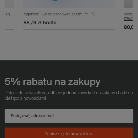
ender)
Napinacz H-21 do bandowania taśm PP i PET
Koszulk
175x115m
88,79 zł
brutto
80,00
5% rabatu na zakupy
Dołącz do newslettera, odbierz jednorazowy kod na zakupy i bądź na
bieżąco z nowościami
Podaj swój adres e-mail
Zapisz się do newslettera