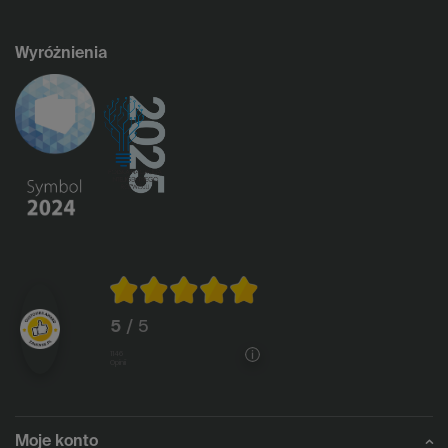
Wyróżnienia
5
/ 5
1146
opinii
Moje konto