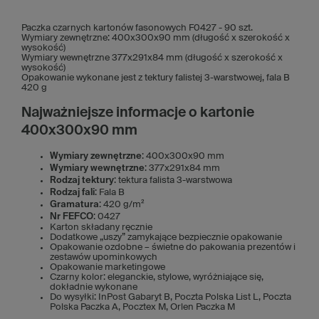
Paczka czarnych kartonów fasonowych F0427 - 90 szt.
Wymiary zewnętrzne: 400x300x90 mm (długość x szerokość x
wysokość)
Wymiary wewnętrzne 377x291x84 mm (długość x szerokość x
wysokość)
Opakowanie wykonane jest z tektury falistej 3-warstwowej, fala B
420 g
Najważniejsze informacje o kartonie
400x300x90 mm
Wymiary zewnętrzne
: 400x300x90 mm
Wymiary wewnętrzne
: 377x291x84 mm
Rodzaj tektury
: tektura falista 3-warstwowa
Rodzaj fali
: Fala B
Gramatura
: 420 g/m²
Nr FEFCO
: 0427
Karton składany ręcznie
Dodatkowe „uszy” zamykające bezpiecznie opakowanie
Opakowanie ozdobne – świetne do pakowania prezentów i
zestawów upominkowych
Opakowanie marketingowe
Czarny kolor: eleganckie, stylowe, wyróżniające się,
dokładnie wykonane
Do wysyłki: InPost Gabaryt B, Poczta Polska List L, Poczta
Polska Paczka A, Pocztex M, Orlen Paczka M