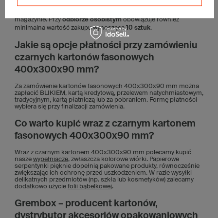
w jednym zamówieniu. Kartony wysyłamy złożone, do
samodzielnego montażu. Dzięki temu zajmują mniej miejsca w
magazynie. Przy
odbiorze osobistym
obowiązuje również
minimalna wartość zakupu wynosząca
10 sztuk
.
Jakie są opcje płatności przy zamówieniu
czarnych kartonów fasonowych
400x300x90 mm?
Za zamówienie kartonów fasonowych 400x300x90 mm można
zapłacić BLIKIEM, kartą kredytową, przelewem natychmiastowym,
tradycyjnym, kartą płatniczą lub za pobraniem. Formę płatności
wybiera się przy finalizacji zamówienia.
Co warto kupić wraz z czarnym kartonem
fasonowych 400x300x90 mm?
Wraz z czarnym kartonem 400x300x90 mm polecamy kupić
nasze
wypełniacze
, zwłaszcza kolorowe wiórki. Papierowe
serpentynki pięknie dopełnią pakowane produkty, równocześnie
zwiększając ich ochronę przed uszkodzeniem. W razie wysyłki
delikatnych przedmiotów (np. szkła lub kosmetyków) zalecamy
dodatkowo użycie
folii bąbelkowej
.
Grembox – producent kartonów,
dystrybutor akcesoriów opakowaniowych