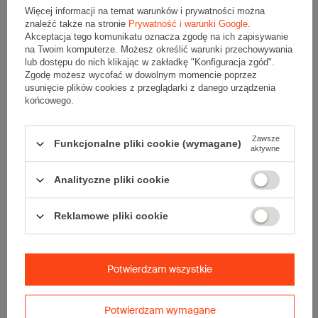
torebki.
Więcej informacji na temat warunków i prywatności można
Materiały promocyjne, m.in. broszury, zestawy próbek,
gadżety reklamowe.
znaleźć także na stronie
Prywatność i warunki Google
.
Eleganckie zestawy upominkowe z różnorodnymi
Akceptacja tego komunikatu oznacza zgodę na ich zapisywanie
produktami, zarówno firmowymi, jak i prywatnymi.
na Twoim komputerze. Możesz określić warunki przechowywania
Biżuteria, m.in. naszyjniki, bransoletki, pierścionki, zegarki.
lub dostępu do nich klikając w zakładkę "Konfiguracja zgód".
Zgodę możesz wycofać w dowolnym momencie poprzez
Jak się składa czarny karton fasonowy
usunięcie plików cookies z przeglądarki z danego urządzenia
400x300x90 mm?
końcowego.
Składanie czarnego kartonu fasonowego o wymiarach
400x300x90 mm jest bardzo proste. Dzięki konstrukcji FEFCO
Zawsze
0427, karton można złożyć ręcznie, bez potrzeby używania
Funkcjonalne pliki cookie (wymagane)
aktywne
dodatkowych akcesoriów, takich jak taśma klejąca. Najpierw
należy umieścić karton na płaskiej powierzchni, wewnętrzną
stroną do góry, a następnie podnieść boczne ścianki, tworząc
Analityczne pliki cookie
kształt pudełka. Małe boczne klapki trzeba złożyć do środka, a
dłuższe klapy zagiąć na ich wierzch, aby zamknąć karton.
Dodatkowe „uszy” należy wsunąć między boczne ścianki. Na
koniec trzeba upewnić się, że pudełko jest prawidłowo złożone i
Reklamowe pliki cookie
dobrze się zamyka.
Ile czarnych pudełek 400x300x90 mm
trzeba minimalnie kupić w jednym
Potwierdzam wszystkie
zamówieniu?
Czarne pudełka wysyłkowe o wymiarach 400x300x90 mm są
Potwierdzam wymagane
dostępne
w kompletach po 10 sztuk
, co stanowi minimalną ilość