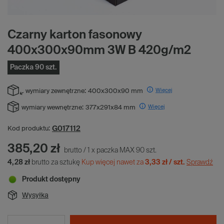
Czarny karton fasonowy
400x300x90mm 3W B 420g/m2
Paczka 90 szt.
Więcej
wymiary zewnętrzne:
400x300x90 mm
Więcej
wymiary wewnętrzne:
377x291x84 mm
G017112
Kod produktu:
385,20 zł
brutto
/
1
x
paczka MAX
90
szt.
4,28 zł
brutto za sztukę
Kup więcej nawet za
3,33 zł / szt.
Sprawdź
Produkt dostępny
Wysyłka