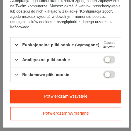
Akceptacja tego komunikatu oznacza zgodę na ich zapisywanie
Wymiary
:
na Twoim komputerze. Możesz określić warunki przechowywania
• zewnętrzne:
700x400x150 mm
lub dostępu do nich klikając w zakładkę "Konfiguracja zgód".
Zgodę możesz wycofać w dowolnym momencie poprzez
• wewnętrzne:
687x387x124 mm
usunięcie plików cookies z przeglądarki z danego urządzenia
• pojemność:
32 l
końcowego.
Materiał
:
• tektura falista:
5-warstwowa
Zawsze
Funkcjonalne pliki cookie (wymagane)
• fala:
BC
aktywne
• gramatura:
560 g/m2
Analityczne pliki cookie
• kolor:
Szary
Dodatkowe
:
Reklamowe pliki cookie
• waga jednostkowa (+/-5%):
646 g
• typ fefco:
F0201
Karton nadaje się do pakowania wysyłek kurierskich:
Potwierdzam wszystkie
• Poczta Polska Paczka B
• Pocztex XL
Potwierdzam wymagane
Maksymalna waga paczki -
31,5kg
Maksymalna ilość w jednej przesyłce -
1 x komplet
(10 szt.)