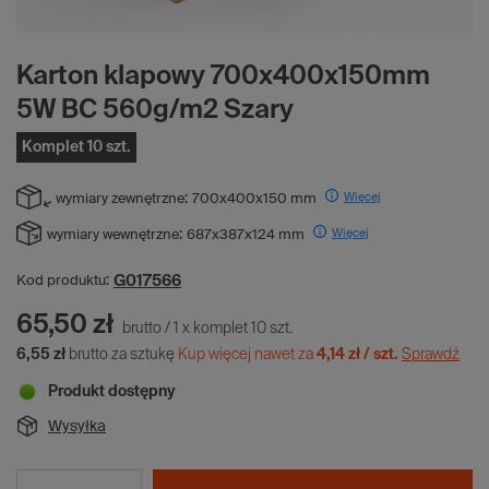
Karton klapowy 700x400x150mm
5W BC 560g/m2 Szary
Komplet 10 szt.
Więcej
wymiary zewnętrzne:
700x400x150 mm
Więcej
wymiary wewnętrzne:
687x387x124 mm
G017566
Kod produktu:
65,50 zł
brutto
/
1
x
komplet
10
szt.
6,55 zł
brutto za sztukę
Kup więcej nawet za
4,14 zł / szt.
Sprawdź
Produkt dostępny
Wysyłka