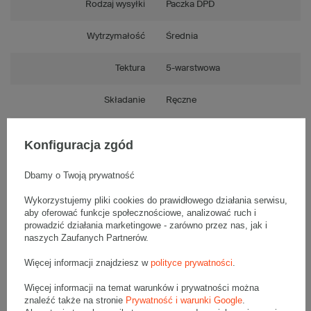
Rodzaj wysyłki
Paczka DPD
Wytrzymałość
Średnia
Tektura
5-warstwowa
Składanie
Ręczne
Numer FEFCO
F0201
Konfiguracja zgód
Dbamy o Twoją prywatność
Wykorzystujemy pliki cookies do prawidłowego działania serwisu,
Opis produktu
aby oferować funkcje społecznościowe, analizować ruch i
prowadzić działania marketingowe - zarówno przez nas, jak i
naszych Zaufanych Partnerów.
Komplet szarych kartonów klapowych - 10 szt.
Więcej informacji znajdziesz w
polityce prywatności
.
Wymiary zewnętrzne: 700x400x150mm (długość x szerokość x
wysokość)
Więcej informacji na temat warunków i prywatności można
Opakowanie wykonane jest z tektury falistej 5-warstwowej, fala BC
560 g/m2
znaleźć także na stronie
Prywatność i warunki Google
.