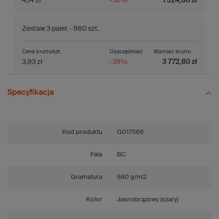
4,14 zł
-36%
1 324,80 zł
Zestaw 3 palet - 960 szt.
Cena brutto/szt.
Oszczędność
Wartość brutto
3,93 zł
-39%
3 772,80 zł
Specyfikacja
Kod produktu
G017566
Fala
BC
Gramatura
560 g/m2
Kolor
Jasnobrązowy (szary)