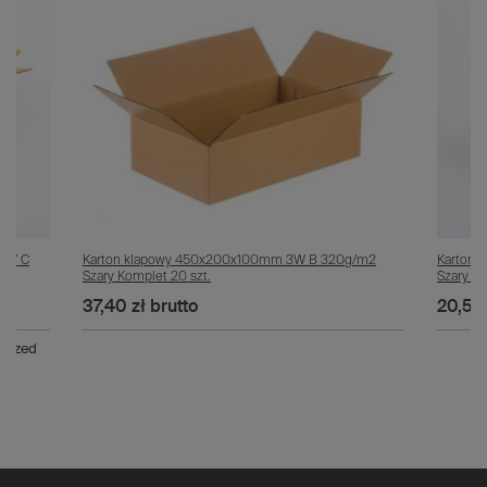
 3W C
Karton klapowy 450x200x100mm 3W B 320g/m2
Karton 
Szary Komplet 20 szt.
Szary Ko
37,40 zł
brutto
20,50 
 przed