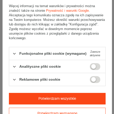
Urządzenia mobilne z ekranami wykonanymi ze szkła.
Więcej informacji na temat warunków i prywatności można
Dzieła sztuki,
instalacje artystyczne wykonane ze szkła,
witraże.
znaleźć także na stronie
Prywatność i warunki Google
.
Oświetlenie,
lampy i żyrandole ze szklanymi elementami.
Akceptacja tego komunikatu oznacza zgodę na ich zapisywanie
Produkty chemiczne i farmaceutyczne
, np. szklane
na Twoim komputerze. Możesz określić warunki przechowywania
butelki, fiolki, perfumy.
lub dostępu do nich klikając w zakładkę "Konfiguracja zgód".
Produkty w słoikach
, np. przetwory owocowe, miód,
Zgodę możesz wycofać w dowolnym momencie poprzez
kiszonki, marynaty, sosy
usunięcie plików cookies z przeglądarki z danego urządzenia
Panele szklane, szyby i okna.
końcowego.
Kto stosuje etykiety ostrzegawcze
„Fragile”?
Zawsze
Funkcjonalne pliki cookie (wymagane)
aktywne
Etykiety ostrzegawcze „Fragile” stosują przede wszystkim
sprzedawcy internetowi
wysyłający produkty, które łatwo ulegają
zniszczeniu, np. elektronikę, ceramikę lub dzieła sztuki. Podobnie
Analityczne pliki cookie
producenci
tego typu produktów: korzystają z etykiet „Fragile”,
aby zminimalizować ryzyko uszkodzeń swojego towaru w trakcie
transportu. Naklejki ostrzegawcze „Fragile” komunikują
kurierom
Reklamowe pliki cookie
i
pracownikom logistycznym
konieczność ostrożnego
traktowania paczek.
W magazynach i centrach dystrybucyjnych
pracownicy oznaczają tymi etykietami paczki, które wymagają
szczególnej uwagi podczas przechowywania i transportowania.
Potwierdzam wszystkie
Gdzie umieszczać naklejki „Fragile”?
Naklejki „Fragile” należy umieszczać w widocznych miejscach na
Potwierdzam wymagane