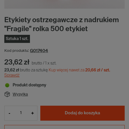
Etykiety ostrzegawcze z nadrukiem
"Fragile" rolka 500 etykiet
Sztuka 1 szt.
G017404
Kod produktu:
23,62 zł
brutto
/
1
x
szt.
23,62 zł
brutto za sztukę
Kup więcej nawet za
20,66 zł / szt.
Sprawdź
Produkt dostępny
Wysyłka
-
+
Dodaj do koszyka