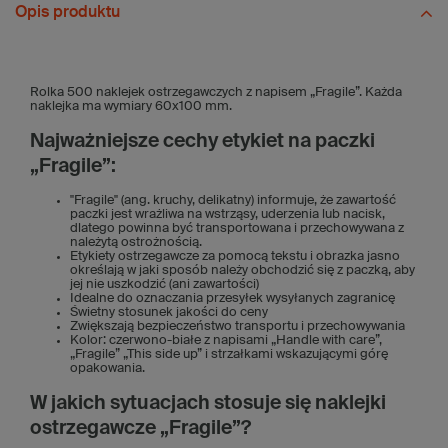
Opis produktu
Rolka 500 naklejek ostrzegawczych z napisem „Fragile”. Każda
naklejka ma wymiary 60x100 mm.
Najważniejsze cechy etykiet na paczki
„Fragile”:
"Fragile" (ang. kruchy, delikatny) informuje, że zawartość
paczki jest wrażliwa na wstrząsy, uderzenia lub nacisk,
dlatego powinna być transportowana i przechowywana z
należytą ostrożnością.
Etykiety ostrzegawcze za pomocą tekstu i obrazka jasno
określają w jaki sposób należy obchodzić się z paczką, aby
jej nie uszkodzić (ani zawartości)
Idealne do oznaczania przesyłek wysyłanych zagranicę
Świetny stosunek jakości do ceny
Zwiększają bezpieczeństwo transportu i przechowywania
Kolor: czerwono-białe z napisami „Handle with care”,
„Fragile” „This side up” i strzałkami wskazującymi górę
opakowania.
W jakich sytuacjach stosuje się naklejki
ostrzegawcze „Fragile”?