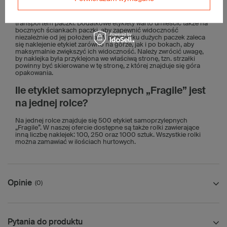
paczkach. Najlepiej naklejać je na górnej powierzchni przesyłki
lub na tej stronie paczki, na której jest list przewozowy. Dzięki
temu etykiety są łatwo zauważalne dla osób zajmujących się
transportem paczki. Dodatkowe etykiety warto umieścić także na
bocznych ściankach paczki, aby zapewnić widoczność
niezależnie od jej położenia. W przypadku dużych paczek zaleca
się naklejenie etykiet zarówno na górze, jak i po bokach, aby
maksymalnie zwiększyć ich widoczność. Należy zwrócić uwagę,
by naklejka była przyklejona we właściwą stronę, tzn. strzałki
powinny być skierowane w tę stronę, z której znajduje się góra
opakowania.
Ile etykiet samoprzylepnych „Fragile” jest
na jednej rolce?
Na jednej rolce znajduje się 500 etykiet samoprzylepnych
„Fragile”. W naszej ofercie dostępne są także rolki zawierające
inną liczbę naklejek: 100, 250 oraz 1000 sztuk. Wszystkie rolki
można zamawiać w ilościach hurtowych.
Opinie
(0)
Pytania do produktu