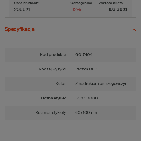
Cena brutto/szt.
Oszczędność
Wartość brutto
20,66 zł
-12%
103,30 zł
Specyfikacja
Kod produktu
G017404
Rodzaj wysyłki
Paczka DPD
Kolor
Z nadrukiem ostrzegawczym
Liczba etykiet
500.00000
Rozmiar etykiety
60x100 mm