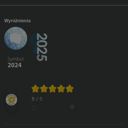
Wyróżnienia
5
/ 5
1146
opinii