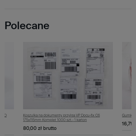
Polecane
ALPO
Koszulka na dokumenty przylga VP Docu-fix C6
Gumki r
175x115mm Komplet 1000 szt.- 1 karton
16,79 
80,00 zł
brutto