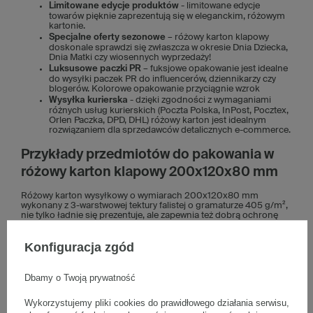
Limitowane edycje produktów
- limitowane edycje
towarów pięknie zaprezentują się w eleganckim, różowym
kartonie.
Specjalne oferty sezonowe
– różowy karton klapowy
doskonale sprawdzi się zwłaszcza w okresie Dnia Dziecka,
Dnia Matki czy wiosennych wyprzedaży!
Luksusowe paczki PR
– fuksjowe opakowanie jest idealne
do wysyłki paczek PR do influencerów, dziennikarzy czy
blogerów. Kolorowe opakowanie przyciągnie wzrok
Wysyłka kurierska
- dzięki zgodności z wymaganiami
różnych usług kurierskich (Poczta Polska, InPost, Pocztex,
Orlen Paczka, DPD, DHL) różowy karton jest idealnym
rozwiązaniem dla sprzedawców detalicznych e-commerce.
Przykłady przedmiotów do pakowania w
różowy karton klapowy 200x120x80 mm
Różowy karton wysyłkowy o wymiarach 200x120x80 mm
wykonany z 3-warstwowej tektury falistej o gramaturze 405 g/m²,
nie tylko ładnie się prezentuje, ale zapewnia też dobrą ochronę
dla przechowywanych w nim przedmiotów.
Konfiguracja zgód
Pakowanie elektroniki i gadżetów
– kolor magenta
akcentuje nowoczesność takich produktów jak słuchawki
Bluetooth, hub USB, myszka gameingowa
Dbamy o Twoją prywatność
Pakowanie biżuterii
– elegancki karton w kolorze magenta
jest doskonałym wyborem jako prezentowe opakowanie
biżuterii.
Wykorzystujemy pliki cookies do prawidłowego działania serwisu,
Produkty DIY
– idealne dla małych firm sprzedających