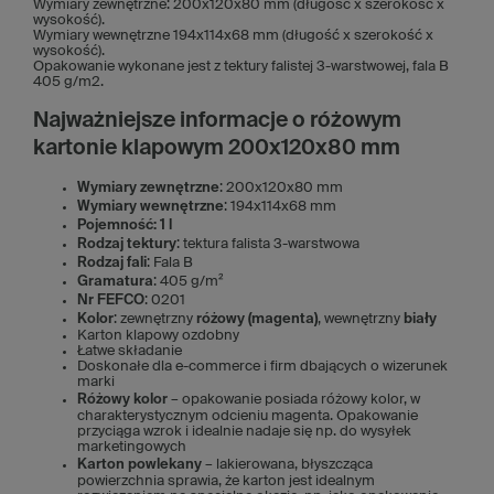
Wymiary zewnętrzne: 200x120x80 mm (długość x szerokość x
wysokość).
Wymiary wewnętrzne 194x114x68 mm (długość x szerokość x
wysokość).
Opakowanie wykonane jest z tektury falistej 3-warstwowej, fala B
405 g/m2.
Najważniejsze informacje o różowym
kartonie klapowym 200x120x80 mm
Wymiary zewnętrzne
: 200x120x80 mm
Wymiary wewnętrzne
: 194x114x68 mm
Pojemność: 1 l
Rodzaj tektury
: tektura falista 3-warstwowa
Rodzaj fali
: Fala B
Gramatura
: 405 g/m²
Nr FEFCO
: 0201
Kolor
: zewnętrzny
różowy (magenta)
, wewnętrzny
biały
Karton klapowy ozdobny
Łatwe składanie
Doskonałe dla e-commerce i firm dbających o wizerunek
marki
Różowy kolor
– opakowanie posiada różowy kolor, w
charakterystycznym odcieniu magenta. Opakowanie
przyciąga wzrok i idealnie nadaje się np. do wysyłek
marketingowych
Karton powlekany
– lakierowana, błyszcząca
powierzchnia sprawia, że karton jest idealnym