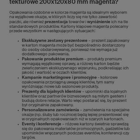
tekturowe 200x120x80 mm magenta?
Opakowania ozdobne w kolorze magenta są idealnym wyborem
na wyjątkowe okazje, w których liczy się nie tylko zawartość
paczki, ale również
prezentacja
towarów i
wyróżnienie
ich na tle
standardowych produktów. Kartony klapowe magenta polecamy
przede wszystkim w następujących sytuacjach:
Ekskluzywne zestawy prezentowe
– prezent zapakowany
w karton magenta może być bezpośrednio dostarczony
do osoby obdarowywanej, ponieważ nie wymaga już
dodatkowego pakowania.
Pakowanie produktów premium
– produkty premium
wymagają wyjątkowej oprawy, a różowy karton będzie
zwieńczeniem ekskluzywnego wizerunku, podkreślając ich
jakość i wartość w oczach klientów.
Kampanie marketingowe i promocyjne
- kolorowe
opakowania przyciągną uwagę klientów, tym samy
wyróżniając nowe lub sezonowe produkty.
Prezenty dla lojalnych klientów
– upominki dla lojalnych
klientów oraz partnerów biznesowych są miłym gestem i
budują dobre relacje. Warto więc postarać się, by prezent
był oryginalnie zapakowany.
Personalizowane zamówienia
– zamówienia na specjalne
okazje (np. śluby lub rocznice) będą lepiej prezentować się
w oryginalnych opakowaniach niż w szarych kartonach.
Eventy i konferencje
– różowe kartony świetnie sprawdzą
się do pakowania materiałów promocyjnych, gadżetów lub
upominków wręczanych podczas eventów, konferencji czy
targów.