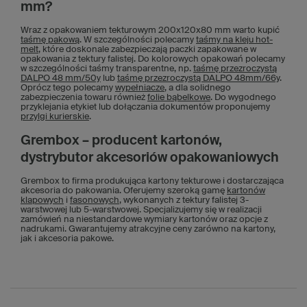
mm?
Wraz z opakowaniem tekturowym 200x120x80 mm warto kupić
taśmę pakową
. W szczególności polecamy
taśmy na kleju hot-
melt
, które doskonale zabezpieczają paczki zapakowane w
opakowania z tektury falistej. Do kolorowych opakowań polecamy
w szczególności taśmy transparentne, np.
taśmę przezroczystą
DALPO 48 mm/50y
lub
taśmę przezroczystą DALPO 48mm/66y
.
Oprócz tego polecamy
wypełniacze
, a dla solidnego
zabezpieczenia towaru również
folie bąbelkowe
. Do wygodnego
przyklejania etykiet lub dołączania dokumentów proponujemy
przylgi kurierskie
.
Grembox – producent kartonów,
dystrybutor akcesoriów opakowaniowych
Grembox to firma produkująca kartony tekturowe i dostarczająca
akcesoria do pakowania. Oferujemy szeroką gamę
kartonów
klapowych
i
fasonowych
, wykonanych z tektury falistej 3-
warstwowej lub 5-warstwowej. Specjalizujemy się w realizacji
zamówień na niestandardowe wymiary kartonów oraz opcje z
nadrukami. Gwarantujemy atrakcyjne ceny zarówno na kartony,
jak i akcesoria pakowe.