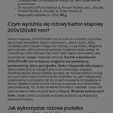
rozwiązaniem na specjalne okazje, np. jako opakowanie
prezentowe
Do wysyłki: InPost Gabaryt A, Poczta Polska List L, Poczta
Polska Paczka A, Pocztex S, Orlen Paczka S
Waga jednostkowa (+/-5%):
49 g
Czym wyróżnia się różowy karton klapowy
200x120x80 mm?
Karton klapowy 200x120x80 mm w kolorze różowym wyróżnia
się przede wszystkim żywym odcieniem. Jest to kolor, który
określany jest mianem magenta: różowy z nutą fioletu. Magenta
jest kolorem, który emanuje energią, kreatywnością i pasją. W
marketingu internetowym ten kolor jest często stosowany, aby
przyciągnąć uwagę i wywołać emocje.
Karton o wymiarach
200x120x80 mm w kolorze magenta ma powlekaną
powierzchnię, która jest gładka, śliska i elegancko błyszcząca
.
Taka powierzchnia nadaje kartonowi unikalnego wyglądu.
Świetnej jakości tektura falista sprawia, że różowe kartony mogą
być ponownie wykorzystane przez klientów, np. jako eleganckie
opakowania na prezenty lub do przechowywania drobiazgów w
domu. Gładka powierzchnia kartonu magenta umożliwia łatwą
personalizację, np. przez dodanie firmowych naklejek z logo lub
zastosowanie dekoracyjnej taśmy klejącej.
Wnętrze kartonu jest
białe
, dzięki czemu produkty w środku kartonu są elegancko
wyeksponowane.
Jak wykorzystać różowe pudełko