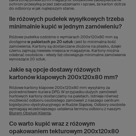
zakurzonej powierzchni magazynu. Dodatkowe zabezpieczenie
ochroni przesyłkę przed zabrudzeniami i sprawi, że karton dotrze
do odbiorcy w jak najlepszym stanie.
Ile różowych pudełek wysyłkowych trzeba
minimalnie kupić w jednym zamówieniu?
Różowe pudełka ozdobne o wymiarach 200x120x80 mm są
dostępne
w pakietach po 20 sztuk
i jest to minimalna ilość
zamówienia. Kartony są dostarczane złożone na płasko, dzięki
czemu zajmują niewiele miejsca w magazynie. Kartony można
odebrać osobiście - wtedy też obowiązuje minimalne zamówienie
wynoszące 20 sztuk.
Jakie są opcje dostawy różowych
kartonów klapowych 200x120x80 mm?
Różowe kartony klapowe 200x120x80 mm wysyłamy za
pośrednictwem kuriera DPD. W przypadku dużych zamówień
hurtowych kartony dostarczamy na paletach. Istnieje również
możliwość odbioru osobistego zamówień z naszego centrum
logistyczno-dystrybucyjnego w Rudzie Śląskiej. Odbiory osobiste
wymagają wcześniejszego ustalenia terminu odbioru z naszym
Biurem Obsługi Klienta
.
Co warto kupić wraz z różowym
opakowaniem tekturowym 200x120x80