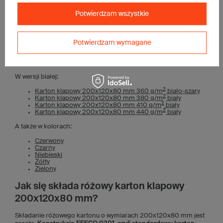
200x120x80 mm. W wersji różowej mamy kartony o wymiarach:
Potwierdzam wszystkie
200x150x100 mm
300x150x100 mm
W wersji szarej:
Potwierdzam wymagane
2
Karton klapowy 200x120x80 mm 320 g/m
szary
2
Karton klapowy 200x120x80 mm 380 g/m
szary
W wersji białej:
2
Karton klapowy 200x120x80 mm 360 g/m
biało-szary
2
Karton klapowy 200x120x80 mm 380 g/m
biały
2
Karton klapowy 200x120x80 mm 410 g/m
biały
2
Karton klapowy 200x120x80 mm 440 g/m
biały
A także w kolorach:
Czerwony
Czarny
Niebieski
Żółty
Zielony
Jak się składa różowy karton klapowy
200x120x80 mm?
Składanie różowego kartonu o wymiarach 200x120x80 mm jest