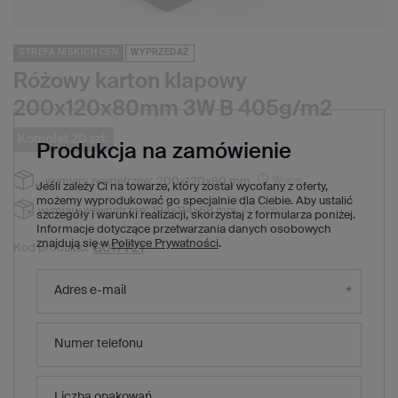
STREFA NISKICH CEN
WYPRZEDAŻ
Różowy karton klapowy
200x120x80mm 3W B 405g/m2
Komplet 20 szt.
Produkcja na zamówienie
Więcej
wymiary zewnętrzne:
200x120x80 mm
Jeśli zależy Ci na towarze, który został wycofany z oferty,
możemy wyprodukować go specjalnie dla Ciebie. Aby ustalić
Więcej
wymiary wewnętrzne:
194x114x68 mm
szczegóły i warunki realizacji, skorzystaj z formularza poniżej.
Informacje dotyczące przetwarzania danych osobowych
znajdują się w
Polityce Prywatności
.
G017721
Kod produktu:
22,60 zł
brutto
/
1
x
komplet
20
szt.
Adres e-mail
1,13 zł
brutto za sztukę
Produkt niedostępny. Będzie wkrótce
Numer telefonu
Wysyłka
Liczba opakowań