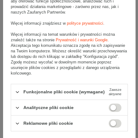
aby oferować funkcje społecznościowe, analizować ruch i
ręcznie robione produkty. Kolor magenta podkreśla ich
prowadzić działania marketingowe - zarówno przez nas, jak i
unikalność i pasję, z którą zostały wykonane.
naszych Zaufanych Partnerów.
Kolekcjonerskie zabawki
– karton w kolorze magenta
idealnie nadaje się do pakowania limitowanych edycji
zabawek.
Więcej informacji znajdziesz w
polityce prywatności
.
Artykuły papiernicze premium
– notatniki z wytłaczaną
okładką czy luksusowe pióra wieczne świetnie zaprezentują
Więcej informacji na temat warunków i prywatności można
się w różowym kartonie.
znaleźć także na stronie
Prywatność i warunki Google
.
Modowe akcesoria
– kolor magenta podkreśli
wyjątkowość takich akcesoriów jak jedwabne apaszki,
Akceptacja tego komunikatu oznacza zgodę na ich zapisywanie
spinki do mankietów czy ozdobne grzebienie do upięcia
na Twoim komputerze. Możesz określić warunki przechowywania
włosów.
lub dostępu do nich klikając w zakładkę "Konfiguracja zgód".
Próbki produktów
– opakowania w kolorze różowym
Zgodę możesz wycofać w dowolnym momencie poprzez
idealnie nadają się do dołączania próbek produktów do
większych zamówień.
usunięcie plików cookies z przeglądarki z danego urządzenia
Luksusowe świece zapachowe
– wysokiej jakości świece
końcowego.
zapachowe, często pakowane pojedynczo, idealnie
zmieszczą się w kartonie ozdobnym. Kolor różowy
podkreśli ich elegancję i wyjątkowy charakter.
Zawsze
Perfumy i kosmetyki luksusowe
– intensywny kolor
Funkcjonalne pliki cookie (wymagane)
aktywne
różowy doskonale podkreśla ekskluzywny charakter
perfum i luksusowych kosmetyków, przyciągając wzrok i
sugerując wysoką jakość oraz wyjątkowość tych
Analityczne pliki cookie
produktów.
Jakie są inne warianty kolorowych
Reklamowe pliki cookie
kartonów klapowych 200x120x80 mm?
W Grembox posiadamy inne warianty kartonu klapowego