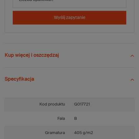
-
+
Dodaj do koszyka
x 20 szt.
Wyślij zapytanie
Porównaj
Zapisz
Wyślij
Zadaj pytanie
Kup więcej i oszczędzaj
Specyfikacja
Kod produktu
G017721
Fala
B
Gramatura
405 g/m2