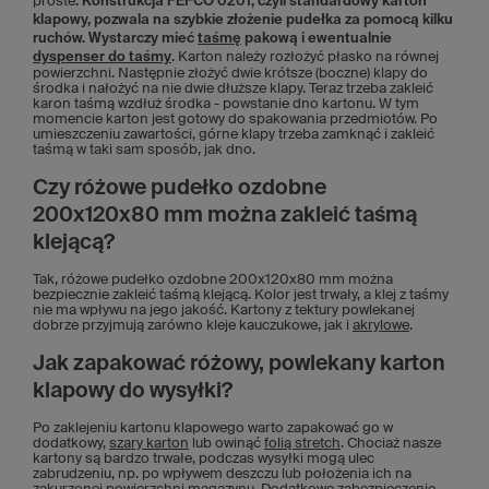
proste
. Konstrukcja FEFCO 0201, czyli standardowy karton
klapowy, pozwala na szybkie złożenie pudełka za pomocą kilku
ruchów.
Wystarczy mieć
taśmę
pakową i ewentualnie
dyspenser do taśmy
. Karton należy rozłożyć płasko na równej
powierzchni. Następnie złożyć dwie krótsze (boczne) klapy do
środka i nałożyć na nie dwie dłuższe klapy. Teraz trzeba zakleić
karon taśmą wzdłuż środka - powstanie dno kartonu. W tym
momencie karton jest gotowy do spakowania przedmiotów. Po
umieszczeniu zawartości, górne klapy trzeba zamknąć i zakleić
taśmą w taki sam sposób, jak dno.
Czy różowe pudełko ozdobne
200x120x80 mm można zakleić taśmą
klejącą?
Tak, różowe pudełko ozdobne 200x120x80 mm można
bezpiecznie zakleić taśmą klejącą. Kolor jest trwały, a klej z taśmy
nie ma wpływu na jego jakość. Kartony z tektury powlekanej
dobrze przyjmują zarówno kleje kauczukowe, jak i
akrylowe
.
Jak zapakować różowy, powlekany karton
klapowy do wysyłki?
Po zaklejeniu kartonu klapowego warto zapakować go w
dodatkowy,
szary karton
lub owinąć
folią stretch
. Chociaż nasze
kartony są bardzo trwałe, podczas wysyłki mogą ulec
zabrudzeniu, np. po wpływem deszczu lub położenia ich na