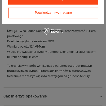
• waga jednostkowa (+/-5%):
1146 g
• typ fefco:
F0201
Potwierdzam wymagane
Karton nadaje się do pakowania wysyłek kurierskich:
• Poczta Polska Paczka B
Uwaga
- w zakładce Dostawa i płatności, proszę wybrać kuriera
paletowego.
Palet nie wysyłamy serwisem DPD.
Wymiary palety:
124x84cm
W celu indywidualnej wyceny transportu skontaktuj się z naszym
biurem obsługi klienta
Tolerancja wymiarów wynikająca z parametrów pracy maszyn
produkcyjnych wynosi ±5mm (dla kartonów 5-warstwowych
tolerancja może być większa ze względu na grubość tektury).
Jak mierzyć opakowanie