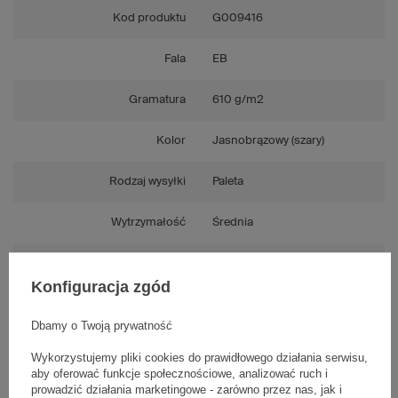
Kod produktu
G009416
Fala
EB
Gramatura
610 g/m2
Kolor
Jasnobrązowy (szary)
Rodzaj wysyłki
Paleta
Wytrzymałość
Średnia
Tektura
5-warstwowa
Konfiguracja zgód
Numer FEFCO
F0201
Dbamy o Twoją prywatność
Składanie
Ręczne
Wykorzystujemy pliki cookies do prawidłowego działania serwisu,
aby oferować funkcje społecznościowe, analizować ruch i
prowadzić działania marketingowe - zarówno przez nas, jak i