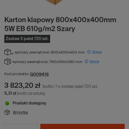
Karton klapowy 800x400x400mm
5W EB 610g/m2 Szary
Zestaw 3 palet 720 szt.
Więcej
wymiary zewnętrzne:
800x400x400 mm
Więcej
wymiary wewnętrzne:
790x390x380 mm
G009416
Kod produktu:
3 823,20 zł
brutto
/
1
x
zestaw palet
720
szt.
5,31 zł
brutto za sztukę
Produkt dostępny
Wysyłka