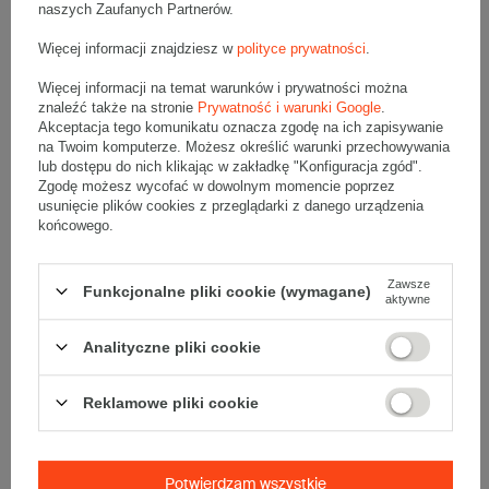
naszych Zaufanych Partnerów.
Opis produktu
Więcej informacji znajdziesz w
polityce prywatności
.
Więcej informacji na temat warunków i prywatności można
znaleźć także na stronie
Prywatność i warunki Google
.
Akceptacja tego komunikatu oznacza zgodę na ich zapisywanie
Zestaw 3 palet szarych kartonów klapowych - 720 szt.
na Twoim komputerze. Możesz określić warunki przechowywania
Wymiary zewnętrzne: 800x400x400mm (długość x szerokość x
wysokość)
lub dostępu do nich klikając w zakładkę "Konfiguracja zgód".
Opakowanie wykonane jest z tektury falistej 5-warstwowej, fala EB
Zgodę możesz wycofać w dowolnym momencie poprzez
610 g/m2
usunięcie plików cookies z przeglądarki z danego urządzenia
końcowego.
Wymiary
:
• zewnętrzne:
800x400x400 mm
• wewnętrzne:
790x390x380 mm
Zawsze
Funkcjonalne pliki cookie (wymagane)
aktywne
• pojemność:
117 l
Materiał
:
Analityczne pliki cookie
• tektura falista:
5-warstwowa
• fala:
EB
Reklamowe pliki cookie
• gramatura:
610 g/m2
• kolor:
Szary
Dodatkowe
:
Potwierdzam wszystkie