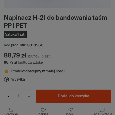
Napinacz H-21 do bandowania taśm
PP i PET
Sztuka 1 szt.
G018960
Kod produktu:
88,79 zł
brutto
/
1
x
szt.
88,79 zł
brutto za sztukę
Produkt dostępny w małej ilości
Wysyłka
-
+
Dodaj do koszyka
Porównaj
Zapisz
Wyślij
Zadaj pytanie