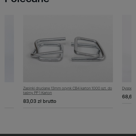
Zapinki druciane 13mm ocynk CB4 karton 1000 szt. do
Dyspens
taśmy PP 1 Karton
68,63 
83,03 zł
brutto