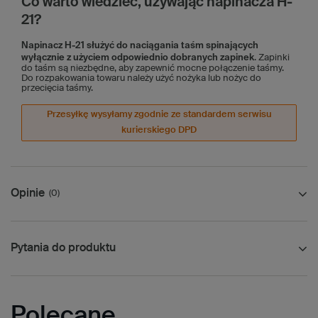
Co warto wiedzieć, używając napinacza H-
21?
Napinacz H-21 służyć do naciągania taśm spinających
wyłącznie z użyciem odpowiednio dobranych zapinek
. Zapinki
do taśm są niezbędne, aby zapewnić mocne połączenie taśmy.
Do rozpakowania towaru należy użyć nożyka lub nożyc do
przecięcia taśmy.
Przesyłkę wysyłamy zgodnie ze standardem serwisu
kurierskiego DPD
Opinie
(0)
Pytania do produktu
Polecane