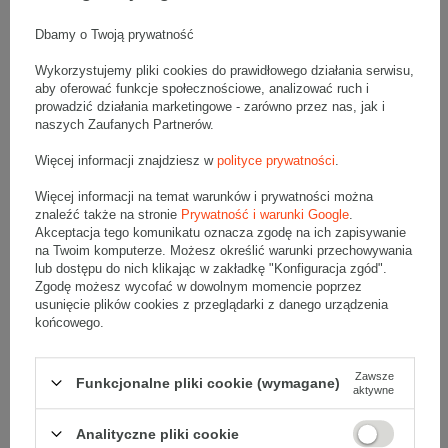
Wygoda użycia
– napinacz jest lekki, więc można łatwo go
przenosić i stosować w różnych miejscach pracy.
Dbamy o Twoją prywatność
Stosowanie napinacza ręcznego H-21 do
Wykorzystujemy pliki cookies do prawidłowego działania serwisu,
taśm PP - instrukcja
aby oferować funkcje społecznościowe, analizować ruch i
prowadzić działania marketingowe - zarówno przez nas, jak i
Napinacza H-21 używa się wraz z taśmami spinającymi oraz
naszych Zaufanych Partnerów.
zapinkami do taśm (zarówno metalowymi, jak i plastikowymi).
Instrukcję użycia tego urządzenia przedstawimy
na przykładzie
Więcej informacji znajdziesz w
polityce prywatności
.
zapinki drucianej 13 mm
:
Więcej informacji na temat warunków i prywatności można
Taśmę spinającą należy
owinąć
wokół ładunku lub palety.
znaleźć także na stronie
Prywatność i warunki Google
.
Nałożyć
oba końce taśmy
na zapinkę drucianą
,
pozostawiając z jednej strony dłuższy fragment taśmy.
Akceptacja tego komunikatu oznacza zgodę na ich zapisywanie
Taśmę umieścić w napinaczu
. Dolną część (czyli tę, która
na Twoim komputerze. Możesz określić warunki przechowywania
leży bezpośrednio na palecie) trzeba wsunąć pod metalowy
lub dostępu do nich klikając w zakładkę "Konfiguracja zgód".
element urządzenia. Górną część taśmy (czyli tę luźną,
Zgodę możesz wycofać w dowolnym momencie poprzez
przeciągniętą przez zapinkę) należy umieścić w „rowkach”
znajdujących się w pokrętłach. W przypadku większego
usunięcie plików cookies z przeglądarki z danego urządzenia
pokrętła wystarczy włożyć taśmę w dwa „rowki” znajdujące
końcowego.
się naprzeciw siebie (pozostałe dwa pozostawić wolne).
Napiąć taśmę
. Robi się to za pomocą czarnej dźwigni,
którą unosi się do góry. Dźwignią napinacza należy
pracować do momentu, aż osiągnie się odpowiednie
Zawsze
Funkcjonalne pliki cookie (wymagane)
przyleganie taśmy do ładunku.
aktywne
Nadmiar taśmy odciąć
. W tym celu trzeba docisnąć
dźwignię mocno do dołu. Uruchomi ona wbudowane w
Analityczne pliki cookie
napinaczu ostrze i odetnie nadmiar taśmy.