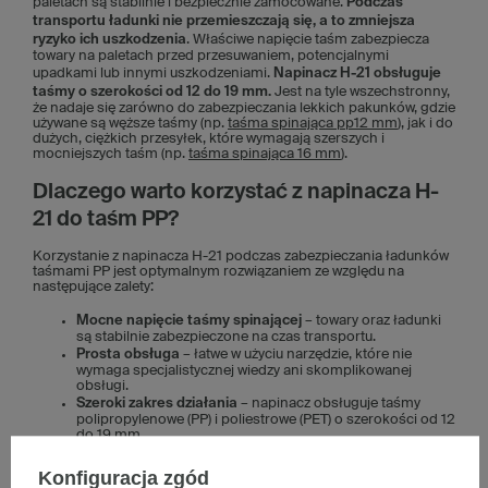
paletach są stabilnie i bezpiecznie zamocowane.
Podczas
transportu ładunki nie przemieszczają się, a to zmniejsza
ryzyko ich uszkodzenia
. Właściwe napięcie taśm zabezpiecza
towary na paletach przed przesuwaniem, potencjalnymi
upadkami lub innymi uszkodzeniami.
Napinacz H-21 obsługuje
taśmy o szerokości od 12 do 19 mm.
Jest na tyle wszechstronny,
że nadaje się zarówno do zabezpieczania lekkich pakunków, gdzie
używane są węższe taśmy (np.
taśma spinająca pp12 mm
), jak i do
dużych, ciężkich przesyłek, które wymagają szerszych i
mocniejszych taśm (np.
taśma spinająca 16 mm
).
Dlaczego warto korzystać z napinacza H-
21 do taśm PP?
Korzystanie z napinacza H-21 podczas zabezpieczania ładunków
taśmami PP jest optymalnym rozwiązaniem ze względu na
następujące zalety:
Mocne napięcie taśmy spinającej
– towary oraz ładunki
są stabilnie zabezpieczone na czas transportu.
Prosta obsługa
– łatwe w użyciu narzędzie, które nie
wymaga specjalistycznej wiedzy ani skomplikowanej
obsługi.
Szeroki zakres działania
– napinacz obsługuje taśmy
polipropylenowe (PP) i poliestrowe (PET) o szerokości od 12
do 19 mm.
Solidna konstrukcja
– napinacz H-21 wykonany jest z
trwałych materiałów. Jest wytrzymały i nadaje się do
Konfiguracja zgód
długotrwałego i częstego stosowania.