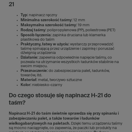
21
Typ
: napinacz ręczny
Minimalna szerokość taśmy
: 12 mm
Maksymalna szerokość taśmy
: 19 mm
Rodzaj taśmy
: polipropylenowa (PP), poliestrowa (PET)
Sposób łączenia
: zapinka druciana lub klamerka
plastikowa do taśm
Praktyczny, łatwy w użyciu
: wystarczy przeprowadzić
taśmę spinającą przez urządzenie i zapinkę i poruszać
dźwignią urządzenia
Działanie
: zapewnia odpowiednie napięcie taśmy, co
pozwala na utrzymanie wszystkich ładunków stabilnie na
swoim miejscu.
Przeznaczenie
: do zabezpieczania palet, ładunków,
towarów, itd.
Materiał
: metal, tworzywo sztuczne
Kolor
: niebiesko-czarny
Do czego stosuje się napinacz H-21 do
taśm?
Napinacz H-21 do taśm świetnie sprawdza się przy spinaniu i
zabezpieczaniu palet, a także towarów i
ładunków
wielkogabarytowych na paletach.
Dzięki temu urządzeniu taśmy
są mocno naciągnięte, co zapewnia, że paczki lub produkty na