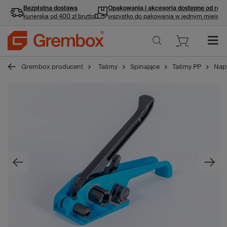
Bezpłatna dostawa
Opakowania i akcesoria
dostępne od ręki
kurierska od 400 zł brutto
wszystko do pakowania w jednym miejscu
Grembox producent
Taśmy
Spinające
Taśmy PP
Napi