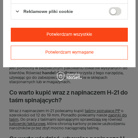
Kto używa napinacza ręcznego H-21 do
Reklamowe pliki cookie
taśm spinających?
Napinacz ręczny H-21 znajduje zastosowanie w tych miejscach, w
których do zabezpieczania palet lub towarów wykorzystuje się
taśmy spinające.
W transporcie
napinacz jest nieocenionym
Potwierdzam wszystkie
narzędziem do stabilizowania ładunków na paletach.
W
magazynach
pomaga w skutecznym zabezpieczaniu towarów na
czas przechowywania, zapobiegając na przykład ich
Potwierdzam wymagane
przewróceniu.
W przemyśle produkcyjnym
napinacza używa się
do spinania produktów, takich jak panele drewniane, palety z
butelkami czy panele stalowe.
W sektorze e-commerce
napinacz
jest pomocny w bezpiecznym pakowaniu towarów wysyłanych do
klientów. Również
handel detaliczny
korzysta z tego narzędzia,
używając go do zabezpieczania produktów w sklepach
stacjonarnych lub w magazynach.
Co warto kupić wraz z napinaczem H-21 do
taśm spinających?
Wraz z napinaczem H-21 polecamy kupić
taśmy spinające PP
o
szerokości od 12 do 19 mm. Ponadto polecamy nasze
zapinki do
taśm
. Do pracy z taśmami spinającymi sprawdzają się również
kątowniki tekturowe
, które chronią kartony przeciw uszkodzeniu
narożników przez zbyt mocno naciągniętą taśmę.