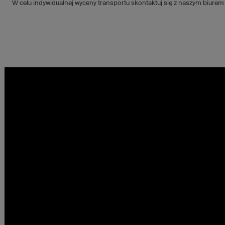
W celu indywidualnej wyceny transportu skontaktuj się z naszym biurem 