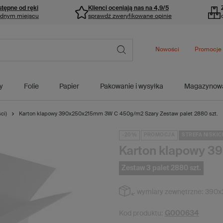
stępne od ręki
Klienci oceniają nas na 4,9/5
ednym miejscu
sprawdź zweryfikowane opinie
Nowości
Promocje
y
Folie
Papier
Pakowanie i wysyłka
Magazynow
ci)
Karton klapowy 390x250x215mm 3W C 450g/m2 Szary Zestaw palet 2880 szt.
-20%
PROMOCJA
STREFA NISKIC
Karton klapowy 
Zestaw 3 palet 2880 szt.
wymiary zewnętrzne:
390x
G000634
Kod produktu: