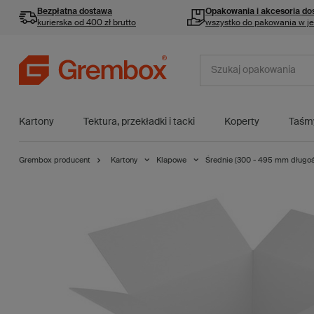
Bezpłatna dostawa
Opakowania i akcesoria
do
kurierska od 400 zł brutto
wszystko do pakowania w j
Kartony
Tektura, przekładki i tacki
Koperty
Taśm
Grembox producent
Kartony
Klapowe
Średnie (300 - 495 mm długoś