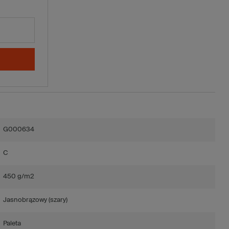
G000634
C
450 g/m2
Jasnobrązowy (szary)
Paleta