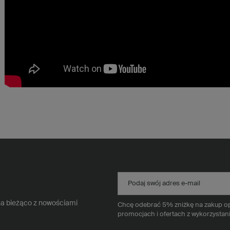
Podaj swój adres e-mail
na bieżąco z nowościami
Chcę odebrać 5% zniżkę na zakup opa
promocjach i ofertach z wykorzystan