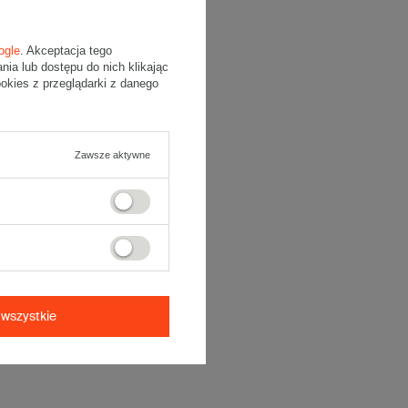
ogle
. Akceptacja tego
a lub dostępu do nich klikając
kies z przeglądarki z danego
Zawsze aktywne
wszystkie
wego.