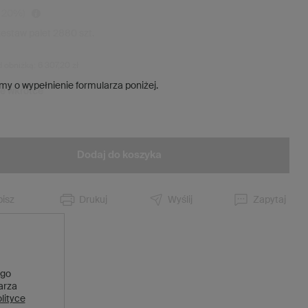
a
20
%)
zestaw palet
2880
szt.
d obniżką:
6 307,20 zł
my o wypełnienie formularza poniżej.
ie wkrótce
Dodaj do koszyka
isz
Drukuj
Wyślij
Zapytaj
 go
larza
lityce