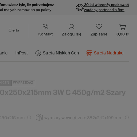
Zamawiasz tyle, ile potrzebujesz
30 lat w branży opakowań
od małych zamówień po palety
zaufany partner dla firm
Oferta
Kontakt
Zaloguj się
Zapisane
0,00 zł
anie
InPost
Strefa Niskich Cen
Strefa Nadruku
H CEN
WYPRZEDAŻ
390x250x215mm 3W C 450g/m2 Szary
250x215 mm
wymiary wewnętrzne:
382x242x199 mm