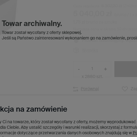
6 307,20 zł
(Zniżk
Cena regularna:
5 040,00 zł
brutto
/
1
x
1,75 zł
brutto za sztukę
Towar archiwalny.
Najniższa cena w okresie 30 dni prze
Towar został wycofany z oferty sklepowej.
Jeśli są Państwo zainteresowani wykonaniem go na zamówienie,
prosi
Produkt niedostępny. Będz
Wysyłka
-
+
x 2880 szt.
Porównaj
Zap
kcja na zamówienie
ży Ci na towarze, który został wycofany z oferty, możemy wyprodukować
dla Ciebie. Aby ustalić szczegóły i warunki realizacji, skorzystaj z formu
formacje dotyczące przetwarzania danych osobowych znajdują się w
Po