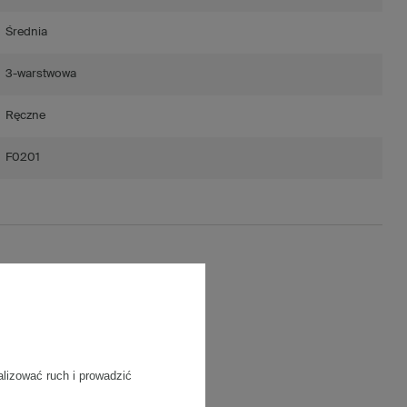
Średnia
3-warstwowa
Ręczne
F0201
ść)
/m2
alizować ruch i prowadzić