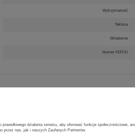
Wytrzymałość
Tektura
Składanie
Numer FEFCO
Zestaw 3 palet szarych kartonów klapowych - 2880 szt.
Wymiary zewnętrzne: 390x250x215mm (długość x szerokość x wysoko
Opakowanie wykonane jest z tektury falistej 3-warstwowej, fala C 450 g
Wymiary
:
• zewnętrzne:
390x250x215 mm
o prawidłowego działania serwisu, aby oferować funkcje społecznościowe, an
• wewnętrzne:
382x242x199 mm
no przez nas, jak i naszych Zaufanych Partnerów.
• pojemność:
18 l