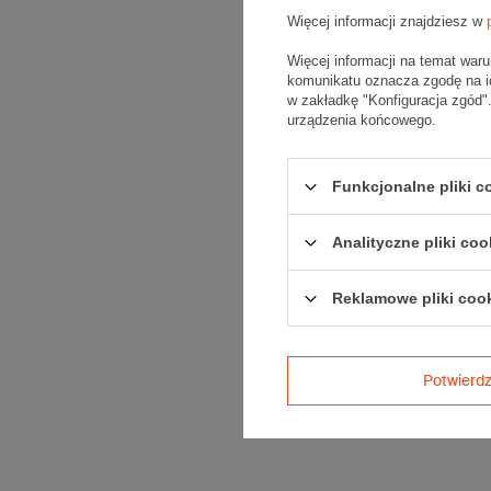
Więcej informacji znajdziesz w
Więcej informacji na temat war
komunikatu oznacza zgodę na i
w zakładkę "Konfiguracja zgód
urządzenia końcowego.
Funkcjonalne pliki 
Analityczne pliki coo
Reklamowe pliki coo
Potwier