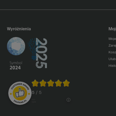
Wyróżnienia
Moj
Moje
Zarej
Kosz
Ulub
Histo
5
/ 5
1144
opinii