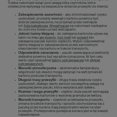
Trzeba natomiast wziąć pod uwagę kilka czynników, które
ostatecznie wpływają na bezpieczne dotarcie przesyłki do klienta:
Zabezpieczenie zawartości
– aby zminimalizować ryzyko
uszkodzeń, produkty wewnątrz kartonu powinny być
dobrze zabezpieczone, na przykład przez owinięcie
ich
folią bąbelkową
.
Wypełniacze
są natomiast niezbędne
do ochrony towaru przed wstrząsami.
Jakość taśmy klejącej
– do zaklejania kartonów używa się
taśm na kleju
akrylowym
,
hot-melt
lub
solvent
(do
zaklejania paczek bardzo ciężkich). Wybór odpowiedniej
taśmy klejącej to zabezpieczenie przed samoistnym
otworzeniem się kartonu w trakcie transportu.
Odpowiednie oznaczenia
– paczki zawierające przedmioty
delikatne powinny być wyraźnie oznaczone. W tym celu
warto użyć specjalnej
taśmy ostrzegawczej
lub
etykiet
ostrzegawczych
.
Warunki atmosferyczne
– ekstremalne temperatury,
wilgotność lub deszcz mogą wpłynąć na wytrzymałość
kartonu podczas transportu.
Długość trasy przesyłki
– długa trasa zwiększa ryzyko
uszkodzeń, dlatego warto zwrócić szczególną uwagę na
zabezpieczenie paczki, która wysyłana jest daleko.
Rozmiar i waga przesyłki
– ciężkie i duże paczki wymagają
zastosowania kartonów o wysokiej gramaturze tektury.
Warunki transportu
– częstość przekładania przesyłki,
zmiana środków transportu i sposób obchodzenia się z
paczką przez kuriera mają bezpośredni wpływ na stan
przesyłki. Profesjonalne podejście kuriera jest w tej kwestii
najważniejsze