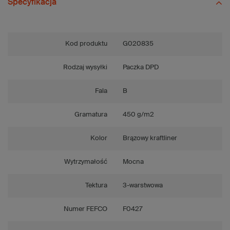
Specyfikacja
Kod produktu
G020835
Rodzaj wysyłki
Paczka DPD
Fala
B
Gramatura
450 g/m2
Kolor
Brązowy kraftliner
Wytrzymałość
Mocna
Tektura
3-warstwowa
Numer FEFCO
F0427