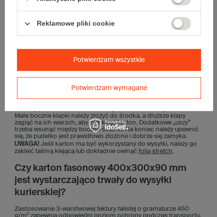
Powyższa lista to tylko przykłady
. Artykuły przeznaczone do
wysyłki kurierskiej zawsze powinny być odpowiednio
Reklamowe pliki cookie
zabezpieczone. W razie wątpliwości, czy określone produkty
można wysłać w kartonie fasonowym 400x300x90 mm,
zachęcamy do
kontaktu
z naszym Biurem Obsługi Klienta.
Jak się składa karton fasonowy
Potwierdzam wszystkie
400x300x90 mm?
Składanie kartonu fasonowego nie wymaga użycia dodatkowych
Potwierdzam wymagane
akcesoriów, takich jak taśma klejąca. Żeby składanie było
wygodne, najlepiej umieścić karton na płaskiej powierzchni,
wewnętrzną (bigowaną) stroną do góry. W pierwszej kolejności
trzeba podnieść boczne ścianki – powstanie kształt pudełka.
Małe boczne klapki należy złożyć do środka, a dłuższe klapy
zagiąć na ich wierzch, aby zamknąć karton. Dodatkowe „uszy”
trzeba wsunąć między boczne ścianki. Na koniec należy upewnić
się, że pudełko jest prawidłowo złożone i dobrze się zamyka.
UWAGA!
Jeśli karton ma być wykorzystany do wysyłki, należy go
zakleić taśmą klejącą lub dokładnie owinąć
folią stretch
.
Czy karton fasonowy 400x300x90 mm
jest wystarczająco trwały do wysyłki
kurierskiej?
Zastosowanie 3-warstwowej tektury falistej o gramaturze 450
g/m² zapewnia odpowiedni poziom ochrony podczas transportu.