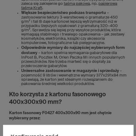
zaleca się zaklejenie go
taśmą pakową
, np.
papierową
taśmą Kraft
.
Większe bezpieczeństwo podczas transportu
–
zastosowanie tektury 3-warstwowej o gramaturze 450
g/m² i fali B daje kartonowi lepszą wytrzymałość niż w
przypadku lżejszych opakowań z gramaturą 320–400
g/m². Sprawdza się lepiej przy wysyłce produktów, które
wymagają stabilnego i trwałego opakowania – jak zestawy
kosmetyków, elektronika, książki czy akcesoria
komputerowe, fotograficzne lub pielęgnacyjne.
Odpowiednie wymiary do najczęściej wybieranych form
dostawy
– karton spełnia wymagania gabarytowe dla
InPost B, Pocztex M, Orlen Paczka M i innych popularnych
przewoźników. Nie trzeba martwić się o dopłaty za
przekroczenie gabarytów.
Uniwersalne zastosowanie w magazynie i sprzedaży
–
pojemność 9 litrów i wewnętrzne wymiary 377x291x84 mm
sprawiają, że karton jest idealnym rozwiązaniem do
pakowania średniej wielkości produktów.
Kto korzysta z kartonu fasonowego
400x300x90 mm?
Karton fasonowy F0427 400x300x90 mm jest chętnie
wybierany przez:
firmy e-commerce,
firmy wysyłające zestawy upominkowe,
firmy wysyłające paczki marketingowe,