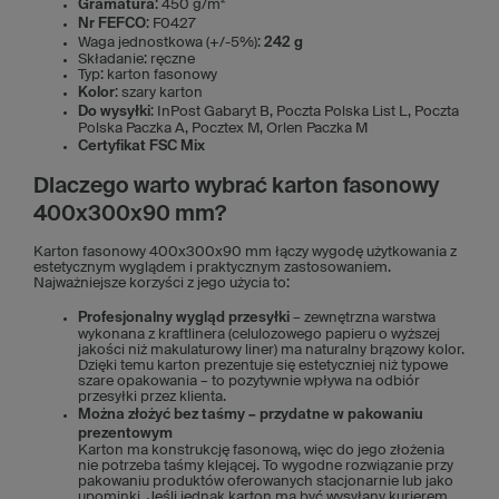
Gramatura
: 450 g/m²
Nr FEFCO
: F0427
Waga jednostkowa (+/-5%):
242 g
Składanie: ręczne
Typ: karton fasonowy
Kolor
: szary karton
Do wysyłki
: InPost Gabaryt B, Poczta Polska List L, Poczta
Polska Paczka A, Pocztex M, Orlen Paczka M
Certyfikat FSC Mix
Dlaczego warto wybrać karton fasonowy
400x300x90 mm?
Karton fasonowy 400x300x90 mm łączy wygodę użytkowania z
estetycznym wyglądem i praktycznym zastosowaniem.
Najważniejsze korzyści z jego użycia to:
Profesjonalny wygląd przesyłki
– zewnętrzna warstwa
wykonana z kraftlinera (celulozowego papieru o wyższej
jakości niż makulaturowy liner) ma naturalny brązowy kolor.
Dzięki temu karton prezentuje się estetyczniej niż typowe
szare opakowania – to pozytywnie wpływa na odbiór
przesyłki przez klienta.
Można złożyć bez taśmy – przydatne w pakowaniu
prezentowym
Karton ma konstrukcję fasonową, więc do jego złożenia
nie potrzeba taśmy klejącej. To wygodne rozwiązanie przy
pakowaniu produktów oferowanych stacjonarnie lub jako
upominki. Jeśli jednak karton ma być wysyłany kurierem,