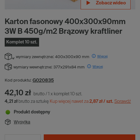
Zobacz wideo
Zobacz wideo
Zobacz wideo
Karton fasonowy 400x300x90mm
3W B 450g/m2 Brązowy kraftliner
Komplet 10 szt.
Więcej
wymiary zewnętrzne:
400x300x90 mm
Więcej
wymiary wewnętrzne:
377x291x84 mm
G020835
Kod produktu:
42,10 zł
brutto
/
1
x
komplet
10
szt.
4,21 zł
brutto za sztukę
Kup więcej nawet za
2,87 zł / szt.
Sprawdź
Produkt dostępny
Wysyłka