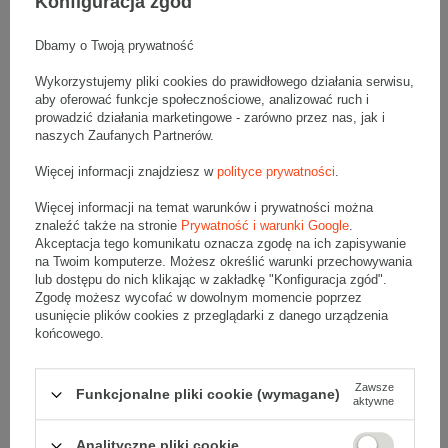
Konfiguracja zgód
wydawnictwa i księgarnie online,
lokalnych producentów (np. naturalnych produktów),
sklepy z artykułami do pielęgnacji
Dbamy o Twoją prywatność
sklepy on-line wysyłające produkty prozdrowotne.
Wykorzystujemy pliki cookies do prawidłowego działania serwisu,
Co można wysłać w kartonie fasonowym
aby oferować funkcje społecznościowe, analizować ruch i
400x300x90 mm
prowadzić działania marketingowe - zarówno przez nas, jak i
naszych Zaufanych Partnerów.
Karton fasonowy 400x300x90 mm jest idealny do wysyłki
produktów takich jak:
Więcej informacji znajdziesz w
polityce prywatności
.
zestawy kosmetyków
do pielęgnacji twarzy lub włosów,
Więcej informacji na temat warunków i prywatności można
książki
i
albumy
o płaskim grzbiecie (np. format B5 lub
znaleźć także na stronie
Prywatność i warunki Google
.
A4),
Akceptacja tego komunikatu oznacza zgodę na ich zapisywanie
akcesoria komputerowe
, takie jak składane klawiatury,
na Twoim komputerze. Możesz określić warunki przechowywania
zewnętrzne dyski twarde, urządzenia sieciowe itp.
lub dostępu do nich klikając w zakładkę "Konfiguracja zgód".
zestawy
herbat
lub
kaw
z dodatkami,
eleganckie notesy, kalendarze, papeteria,
Zgodę możesz wycofać w dowolnym momencie poprzez
elektronika użytkowa
(np. smartbandy, powerbanki,
usunięcie plików cookies z przeglądarki z danego urządzenia
głośniki Bluetooth),
końcowego.
artykuły biurowe
w zestawach (np. kalkulatory, organizery),
zestawy prezentowe
(np. mydła naturalne, świece sojowe,
itp.),
Zawsze
drobne
urządzenia kuchenne
(np. elektryczny młynek,
Funkcjonalne pliki cookie (wymagane)
aktywne
spieniacz),
elementy dekoracyjne
lub handmade (np. obrazki,
zestawy DIY).
Analityczne pliki cookie