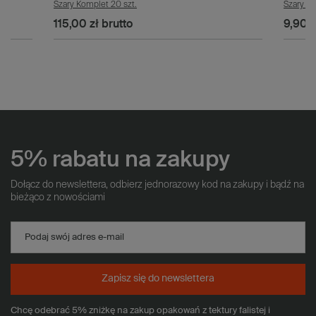
Szary Komplet 20 szt.
Szary Ko
115,00 zł
brutto
9,90 z
5% rabatu na zakupy
Dołącz do newslettera, odbierz jednorazowy kod na zakupy i bądź na
bieżąco z nowościami
Podaj swój adres e-mail
Zapisz się do newslettera
Chcę odebrać 5% zniżkę na zakup opakowań z tektury falistej i