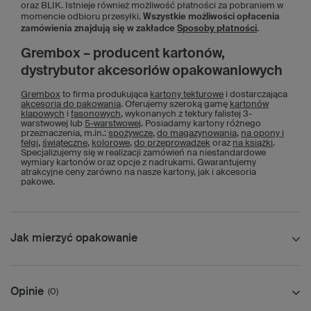
oraz BLIK. Istnieje również możliwość płatności za pobraniem w
momencie odbioru przesyłki.
Wszystkie możliwości opłacenia
zamówienia znajdują się w zakładce
Sposoby płatności
.
Grembox – producent kartonów,
dystrybutor akcesoriów opakowaniowych
Grembox
to firma produkująca
kartony tekturowe
i dostarczająca
akcesoria do pakowania
. Oferujemy szeroką gamę
kartonów
klapowych
i
fasonowych
, wykonanych z tektury falistej 3-
warstwowej lub
5-warstwowej
. Posiadamy kartony różnego
przeznaczenia, m.in.:
spożywcze
,
do magazynowania
,
na opony i
felgi
,
świąteczne
,
kolorowe
,
do przeprowadzek
oraz
na książki
.
Specjalizujemy się w realizacji zamówień na niestandardowe
wymiary kartonów oraz opcje z nadrukami. Gwarantujemy
atrakcyjne ceny zarówno na nasze kartony, jak i akcesoria
pakowe.
Jak mierzyć opakowanie
Opinie
(0)