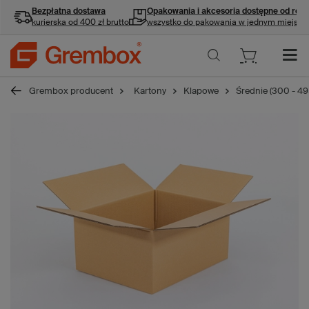
Bezpłatna dostawa
Opakowania i akcesoria
dostępne od ręki
kurierska od 400 zł brutto
wszystko do pakowania w jednym miejscu
Grembox producent
Kartony
Klapowe
Średnie (300 - 4