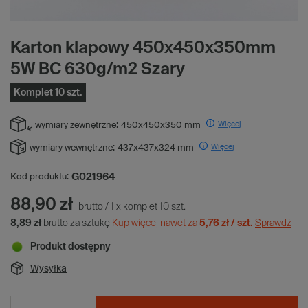
Karton klapowy 450x450x350mm
5W BC 630g/m2 Szary
Komplet 10 szt.
Więcej
wymiary zewnętrzne:
450x450x350 mm
Więcej
wymiary wewnętrzne:
437x437x324 mm
G021964
Kod produktu:
88,90 zł
brutto
/
1
x
komplet
10
szt.
8,89 zł
brutto za sztukę
Kup więcej nawet za
5,76 zł / szt.
Sprawdź
Produkt dostępny
Wysyłka