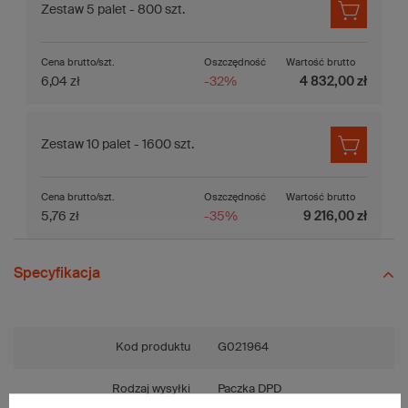
Zestaw 5 palet - 800 szt.
Cena brutto/szt.
Oszczędność
Wartość brutto
6,04 zł
-32%
4 832,00 zł
Zestaw 10 palet - 1600 szt.
Cena brutto/szt.
Oszczędność
Wartość brutto
5,76 zł
-35%
9 216,00 zł
Specyfikacja
Kod produktu
G021964
Rodzaj wysyłki
Paczka DPD