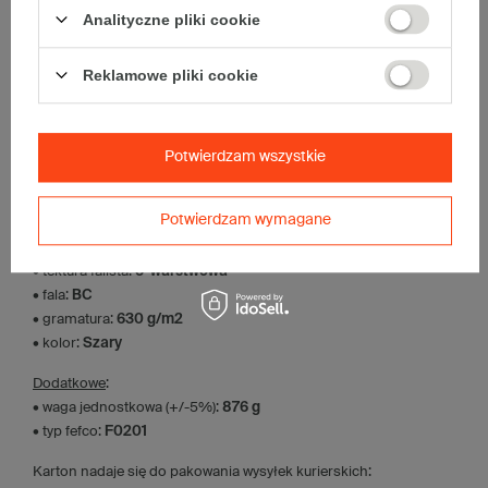
Analityczne pliki cookie
Komplet szarych kartonów klapowych - 10 szt.
Wymiary zewnętrzne: 450x450x350mm (długość x szerokość x
wysokość)
Reklamowe pliki cookie
Opakowanie wykonane jest z tektury falistej 5-warstwowej, fala BC
630 g/m2
Wymiary
:
Potwierdzam wszystkie
• zewnętrzne:
450x450x350 mm
• wewnętrzne:
437x437x324 mm
• pojemność:
61 l
Potwierdzam wymagane
Materiał
:
• tektura falista:
5-warstwowa
• fala:
BC
• gramatura:
630 g/m2
• kolor:
Szary
Dodatkowe
:
• waga jednostkowa (+/-5%):
876 g
• typ fefco:
F0201
Karton nadaje się do pakowania wysyłek kurierskich: