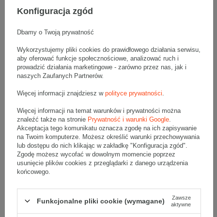
Konfiguracja zgód
Fala
BC
Dbamy o Twoją prywatność
Gramatura
630 g/m2
Wykorzystujemy pliki cookies do prawidłowego działania serwisu,
Kolor
Jasnobrązowy (szary)
aby oferować funkcje społecznościowe, analizować ruch i
prowadzić działania marketingowe - zarówno przez nas, jak i
naszych Zaufanych Partnerów.
Wytrzymałość
Średnia
Więcej informacji znajdziesz w
polityce prywatności
.
Tektura
5-warstwowa
Więcej informacji na temat warunków i prywatności można
znaleźć także na stronie
Prywatność i warunki Google
.
Numer FEFCO
F0201
Akceptacja tego komunikatu oznacza zgodę na ich zapisywanie
na Twoim komputerze. Możesz określić warunki przechowywania
lub dostępu do nich klikając w zakładkę "Konfiguracja zgód".
Składanie
Ręczne
Zgodę możesz wycofać w dowolnym momencie poprzez
usunięcie plików cookies z przeglądarki z danego urządzenia
końcowego.
Opis produktu
Zawsze
Funkcjonalne pliki cookie (wymagane)
aktywne