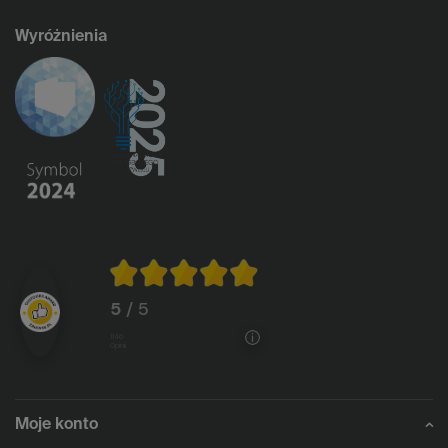
Wyróżnienia
5
/ 5
1146
opinii
Moje konto