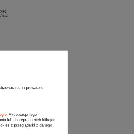
ość)
 g/m2
alizować ruch i prowadzić
ogle
. Akceptacja tego
a lub dostępu do nich klikając
kies z przeglądarki z danego