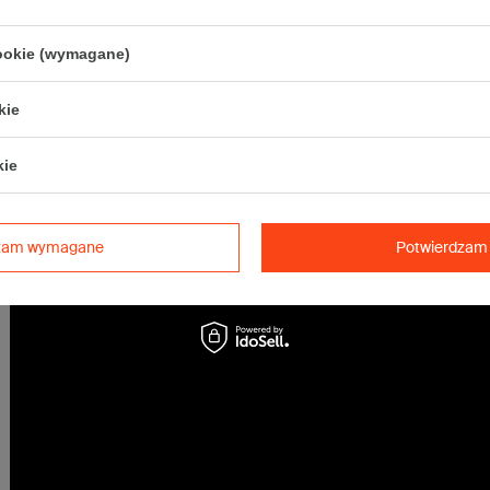
Paczka w maksymalnym gabarycie DPD
cookie (wymagane)
Maksymalna waga paczki -
31,5kg
Tolerancja wymiarów wynikająca z parametrów pracy maszyn produkcy
kie
być większa ze względu na grubość tektury).
kie
dzam wymagane
Potwierdzam 