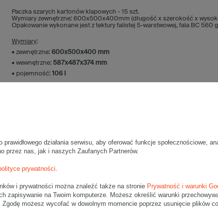
Paczka szarych kartonów klapowych - 15 szt.
Wymiary zewnętrzne: 600x500x400mm (długość x szerokość x wysok
Opakowanie wykonane jest z tektury falistej 5-warstwowej, fala BC 560
Wymiary
:
• zewnętrzne:
600x500x400 mm
• wewnętrzne:
587x487x374 mm
• pojemność:
106 l
Materiał
:
• tektura falista:
5-warstwowa
• fala:
BC
• gramatura:
560 g/m2
• kolor:
Szary
o prawidłowego działania serwisu, aby oferować funkcje społecznościowe, an
no przez nas, jak i naszych Zaufanych Partnerów.
Dodatkowe
:
• waga jednostkowa (+/-5%):
1076 g
polityce prywatności
.
• typ fefco:
F0201
unków i prywatności można znaleźć także na stronie
Prywatność i warunki Go
Karton nadaje się do pakowania wysyłek kurierskich:
ch zapisywanie na Twoim komputerze. Możesz określić warunki przechowywani
• Poczta Polska Paczka B
". Zgodę możesz wycofać w dowolnym momencie poprzez usunięcie plików coo
• Pocztex XL