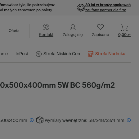
Zamawiasz tyle, ile potrzebujesz
30 lat w branży opakowań
od małych zamówień po palety
zaufany partner dla firm
Oferta
Kontakt
Zaloguj się
Zapisane
0,00 zł
anie
InPost
Strefa Niskich Cen
Strefa Nadruku
600x500x400mm 5W BC 560g/m2
500x400 mm
wymiary wewnętrzne:
587x487x374 mm