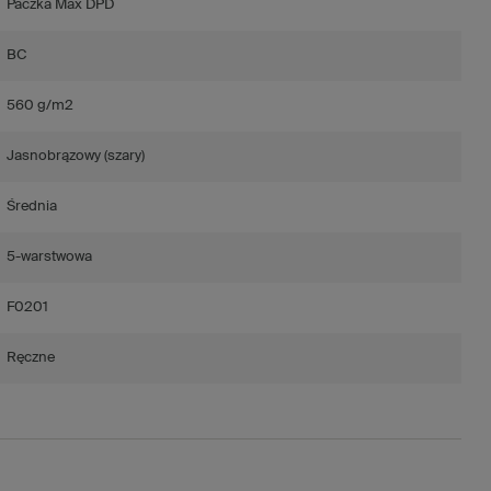
Paczka Max DPD
BC
560 g/m2
Jasnobrązowy (szary)
Średnia
5-warstwowa
F0201
Ręczne