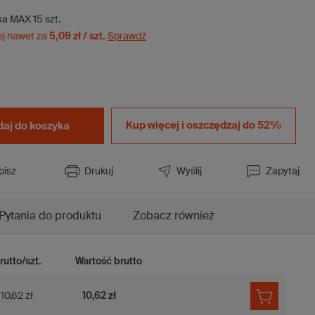
ka MAX
15
szt.
ej nawet za
5,09 zł / szt.
Sprawdź
Kup więcej i
oszczędzaj do 52%
aj do koszyka
pisz
Drukuj
Wyślij
Zapytaj
Pytania do produktu
Zobacz również
rutto/szt.
Wartość brutto
10,62 zł
10,62 zł