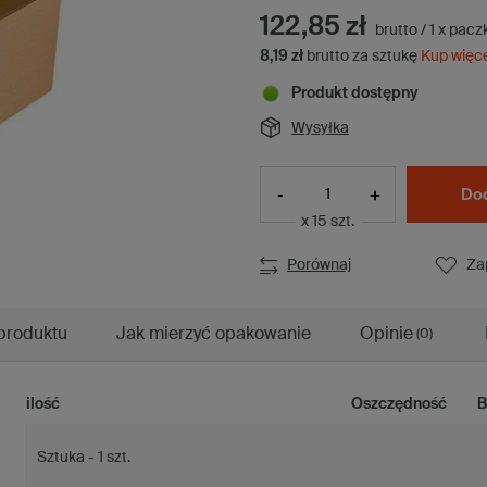
122,85 zł
brutto
/
1
x
pacz
8,19 zł
brutto za sztukę
Kup więc
Produkt dostępny
Wysyłka
-
+
Dod
x 15 szt.
Porównaj
Za
produktu
Jak mierzyć opakowanie
Opinie
(0)
ilość
Oszczędność
B
Sztuka - 1 szt.