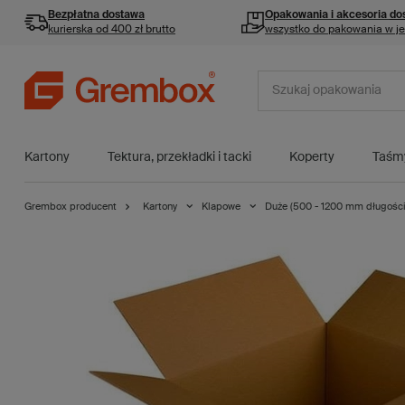
Bezpłatna dostawa
Opakowania i akcesoria
do
kurierska od 400 zł brutto
wszystko do pakowania w j
Kartony
Tektura, przekładki i tacki
Koperty
Taśm
Grembox producent
Kartony
Klapowe
Duże (500 - 1200 mm długości