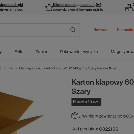
stępne od ręki
Klienci oceniają nas na 4,9/5
ednym miejscu
sprawdź zweryfikowane opinie
Nowości
Promocje
y
Folie
Papier
Pakowanie i wysyłka
Magazynow
)
Karton klapowy 600x500x400mm 5W BC 560g/m2 Szary Paczka 15 szt.
Karton klapowy 
Szary
Paczka 15 szt.
wymiary zewnętrzne:
600x
G022106
Kod produktu: