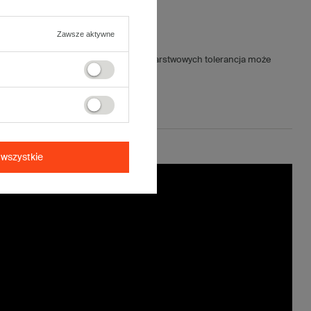
Zawsze aktywne
jnych wynosi ±5mm (dla kartonów 5-warstwowych tolerancja może
wszystkie