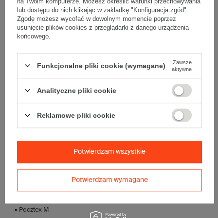
380 g/m2
na Twoim komputerze. Możesz określić warunki przechowywania
lub dostępu do nich klikając w zakładkę "Konfiguracja zgód".
Wymiary
:
Zgodę możesz wycofać w dowolnym momencie poprzez
usunięcie plików cookies z przeglądarki z danego urządzenia
• zewnętrzne:
500x250x150 mm
końcowego.
• wewnętrzne:
494x244x138 mm
• pojemność:
16 l
Zawsze
Funkcjonalne pliki cookie (wymagane)
Materiał
:
aktywne
• tektura falista:
3-warstwowa
• fala:
B
Analityczne pliki cookie
• gramatura:
380 g/m2
• kolor:
Szary
Reklamowe pliki cookie
Dodatkowe
:
• waga jednostkowa (+/-5%):
222 g
• typ fefco:
F0201
Potwierdzam wszystkie
Karton nadaje się do pakowania wysyłek kurierskich:
• Poczta Polska List L
Potwierdzam wymagane
• Poczta Polska Paczka A
• InPost B
• Pocztex M