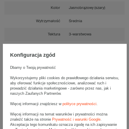
Kolor
Jasnobrązowy (szary)
Wytrzymałość
Średnia
Tektura
3-warstwowa
Numer FEFCO
F0201
Konfiguracja zgód
Składanie
Ręczne
Dbamy o Twoją prywatność
Wykorzystujemy pliki cookies do prawidłowego działania serwisu,
aby oferować funkcje społecznościowe, analizować ruch i
prowadzić działania marketingowe - zarówno przez nas, jak i
Opis produktu
naszych Zaufanych Partnerów.
Więcej informacji znajdziesz w
polityce prywatności
.
Komplet szarych kartonów klapowych - 20 szt.
Więcej informacji na temat warunków i prywatności można
Wymiary zewnętrzne: 500x250x150mm (długość x szerokość x
znaleźć także na stronie
Prywatność i warunki Google
.
wysokość)
Akceptacja tego komunikatu oznacza zgodę na ich zapisywanie
Opakowanie wykonane jest z tektury falistej 3-warstwowej, fala B