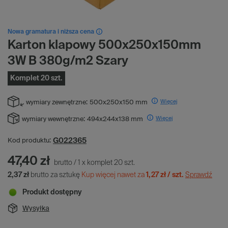
Nowa gramatura i niższa cena
Karton klapowy 500x250x150mm
3W B 380g/m2 Szary
Komplet 20 szt.
Więcej
wymiary zewnętrzne:
500x250x150 mm
Więcej
wymiary wewnętrzne:
494x244x138 mm
G022365
Kod produktu:
47,40 zł
brutto
/
1
x
komplet
20
szt.
2,37 zł
brutto za sztukę
Kup więcej nawet za
1,27 zł / szt.
Sprawdź
Produkt dostępny
Wysyłka