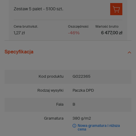
Zestaw 5 palet - 5100 szt.
Cena brutto/szt.
Oszczędność
Wartość brutto
1,27 zł
-46%
6 477,00 zł
Specyfikacja
Kod produktu
G022365
Rodzaj wysyłki
Paczka DPD
Fala
B
Gramatura
380 g/m2
Nowa gramatura i niższa
cena