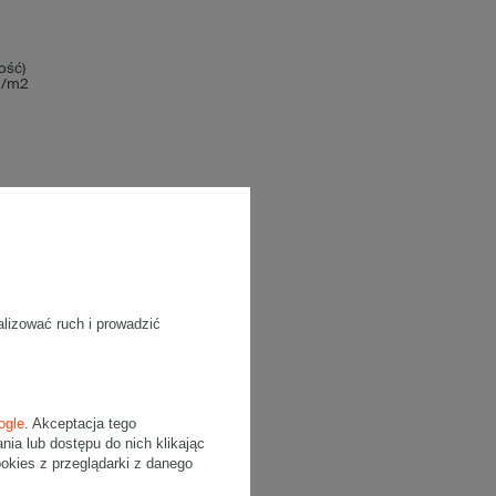
ość)
 g/m2
alizować ruch i prowadzić
ogle
. Akceptacja tego
a lub dostępu do nich klikając
kies z przeglądarki z danego