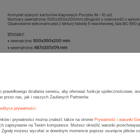
Komplet szarych kartonów klapowych Pocztex M - 10 szt.
Wymiary zewnętrzne: 500x350x200mm (długość x szerokość x wysok
Opakowanie wykonane jest z tektury falistej 5-warstwowej, fala BC 560
Wymiary
:
• zewnętrzne:
500x350x200 mm
• wewnętrzne:
487x337x174 mm
• pojemność:
28 l
Materiał
:
• tektura falista:
5-warstwowa
• fala:
BC
• gramatura:
560 g/m2
o prawidłowego działania serwisu, aby oferować funkcje społecznościowe, an
• kolor:
Szary
no przez nas, jak i naszych Zaufanych Partnerów.
Dodatkowe
:
polityce prywatności
.
• waga jednostkowa (+/-5%):
499 g
unków i prywatności można znaleźć także na stronie
• typ fefco:
F0201
Prywatność i warunki Go
ch zapisywanie na Twoim komputerze. Możesz określić warunki przechowywani
". Zgodę możesz wycofać w dowolnym momencie poprzez usunięcie plików coo
Karton nadaje się do pakowania wysyłek kurierskich:
• Pocztex M