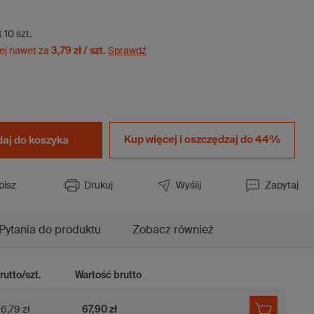
t
10
szt.
ej nawet za
3,79 zł / szt.
Sprawdź
Kup więcej i
oszczędzaj do 44%
aj do koszyka
pisz
Drukuj
Wyślij
Zapytaj
Pytania do produktu
Zobacz również
rutto/szt.
Wartość brutto
6,79 zł
67,90 zł