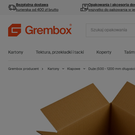
Bezpłatna dostawa
Opakowania i akcesoria
do
kurierska od 400 zł brutto
wszystko do pakowania w j
Kartony
Tektura, przekładki i tacki
Koperty
Taśm
Grembox producent
Kartony
Klapowe
Duże (500 - 1200 mm długości