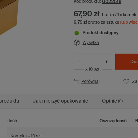
G022516
Kod produktu:
67,90 zł
brutto
/
1
x
komple
6,79 zł
brutto za sztukę
Kup więc
Produkt dostępny
Wysyłka
-
+
Dod
x 10 szt.
Porównaj
Za
produktu
Jak mierzyć opakowanie
Opinie
(0)
ilość
Oszczędność
B
Komplet - 10 szt.