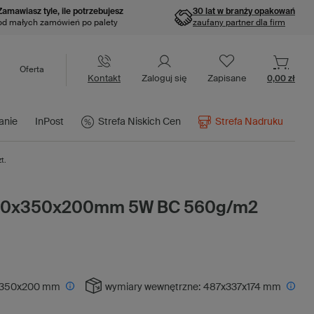
Zamawiasz tyle, ile potrzebujesz
30 lat w branży opakowań
od małych zamówień po palety
zaufany partner dla firm
Oferta
Kontakt
Zaloguj się
Zapisane
0,00 zł
anie
InPost
Strefa Niskich Cen
Strefa Nadruku
t.
500x350x200mm 5W BC 560g/m2
350x200 mm
wymiary wewnętrzne:
487x337x174 mm