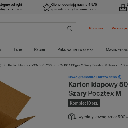
stępne od ręki
Klienci oceniają nas na 4,9/5
ednym miejscu
sprawdź zweryfikowane opinie
Nowości
Promocje
y
Folie
Papier
Pakowanie i wysyłka
Magazynow
)
Karton klapowy 500x350x200mm 5W BC 560g/m2 Szary Pocztex M Komplet 10 sz
Nowa gramatura i niższa cena
Karton klapowy 
Szary Pocztex M
Komplet 10 szt.
wymiary zewnętrzne:
500x