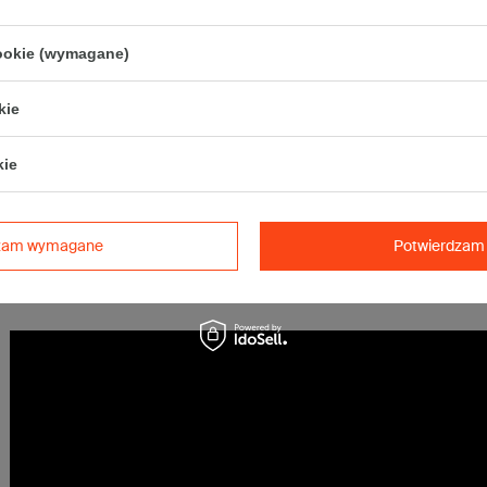
• Poczta Polska Paczka A
• InPost C
cookie (wymagane)
• Orlen Paczka L
Maksymalna waga paczki -
31,5kg
kie
Maksymalna ilość w jednej przesyłce -
2 x komplet
(20 szt.)
kie
Tolerancja wymiarów wynikająca z parametrów pracy maszyn produkcy
być większa ze względu na grubość tektury).
dzam wymagane
Potwierdzam 