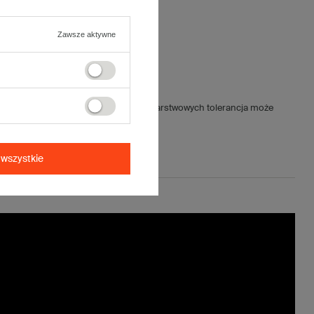
Zawsze aktywne
jnych wynosi ±5mm (dla kartonów 5-warstwowych tolerancja może
wszystkie