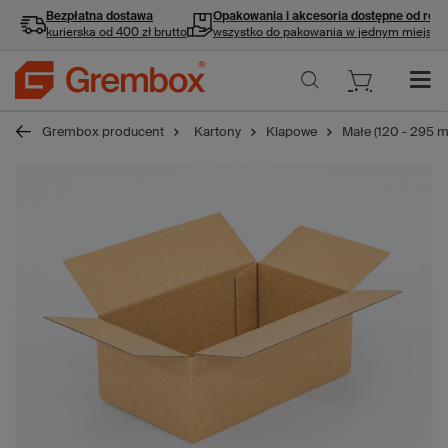
Bezpłatna dostawa
Opakowania i akcesoria
dostępne od ręki
kurierska od 400 zł brutto
wszystko do pakowania w jednym miejscu
Grembox producent
Kartony
Klapowe
Małe (120 - 295 