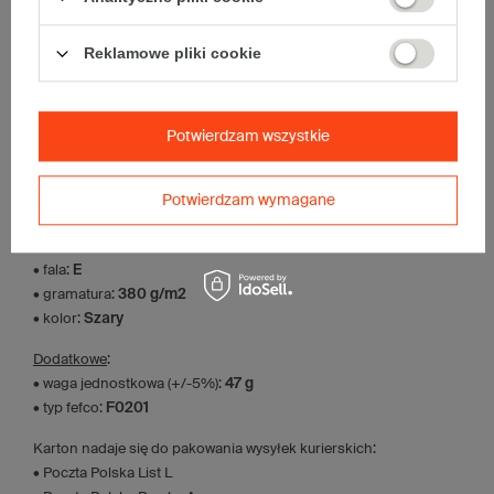
Paczka szarych kartonów klapowych - 600 szt.
Wymiary zewnętrzne: 200x120x80mm (długość x szerokość x
wysokość)
Reklamowe pliki cookie
Opakowanie wykonane jest z tektury falistej 3-warstwowej, fala E
380 g/m2
Wymiary
:
• zewnętrzne:
200x120x80 mm
Potwierdzam wszystkie
• wewnętrzne:
196x116x72 mm
• pojemność:
1 l
Potwierdzam wymagane
Materiał
:
• tektura falista:
3-warstwowa
• fala:
E
• gramatura:
380 g/m2
• kolor:
Szary
Dodatkowe
:
• waga jednostkowa (+/-5%):
47 g
• typ fefco:
F0201
Karton nadaje się do pakowania wysyłek kurierskich:
• Poczta Polska List L