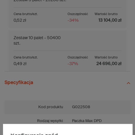
Cena brutto/szt.
Oszczędność
Wartość brutto
0,52 zł
-34%
13 104,00 zł
Zestaw 10 palet - 50400
szt.
Cena brutto/szt.
Oszczędność
Wartość brutto
0,49 zł
-37%
24 696,00 zł
Specyfikacja
Kod produktu
G022508
Rodzaj wysyłki
Paczka Max DPD
Fala
E