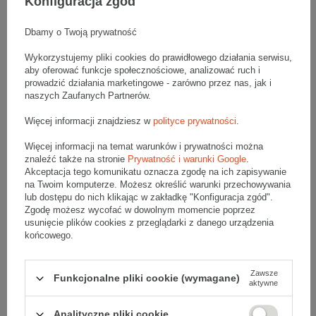
Konfiguracja zgód
Dbamy o Twoją prywatność
Gramatura
380 g/m2
Wykorzystujemy pliki cookies do prawidłowego działania serwisu,
Kolor
Jasnobrązowy (szary)
aby oferować funkcje społecznościowe, analizować ruch i
prowadzić działania marketingowe - zarówno przez nas, jak i
naszych Zaufanych Partnerów.
Wytrzymałość
Średnia
Więcej informacji znajdziesz w
polityce prywatności
.
Tektura
3-warstwowa
Więcej informacji na temat warunków i prywatności można
znaleźć także na stronie
Prywatność i warunki Google
.
Numer FEFCO
F0201
Akceptacja tego komunikatu oznacza zgodę na ich zapisywanie
na Twoim komputerze. Możesz określić warunki przechowywania
Składanie
Ręczne
lub dostępu do nich klikając w zakładkę "Konfiguracja zgód".
Zgodę możesz wycofać w dowolnym momencie poprzez
usunięcie plików cookies z przeglądarki z danego urządzenia
końcowego.
Opis produktu
Zawsze
Funkcjonalne pliki cookie (wymagane)
aktywne
Analityczne pliki cookie