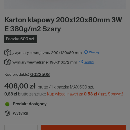
Karton klapowy 200x120x80mm 3W
E 380g/m2 Szary
Paczka 600 szt.
Więcej
wymiary zewnętrzne:
200x120x80 mm
Więcej
wymiary wewnętrzne:
196x116x72 mm
G022508
Kod produktu:
408,00 zł
brutto
/
1
x
paczka MAX
600
szt.
0,68 zł
brutto za sztukę
Kup więcej nawet za
0,53 zł / szt.
Sprawdź
Produkt dostępny
Wysyłka