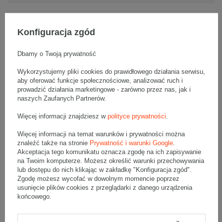
Konfiguracja zgód
Opis produktu
Dbamy o Twoją prywatność
Wykorzystujemy pliki cookies do prawidłowego działania serwisu,
aby oferować funkcje społecznościowe, analizować ruch i
Komplet szarych kartonów klapowych - 10 szt.
Wymiary zewnętrzne: 600x400x250mm (długość x szerokość x
prowadzić działania marketingowe - zarówno przez nas, jak i
wysokość)
naszych Zaufanych Partnerów.
Opakowanie wykonane jest z tektury falistej 3-warstwowej, fala B
420 g/m2
Więcej informacji znajdziesz w
polityce prywatności
.
Wymiary
:
Więcej informacji na temat warunków i prywatności można
• zewnętrzne:
600x400x250 mm
znaleźć także na stronie
Prywatność i warunki Google
.
• wewnętrzne:
594x394x238 mm
Akceptacja tego komunikatu oznacza zgodę na ich zapisywanie
• pojemność:
55 l
na Twoim komputerze. Możesz określić warunki przechowywania
lub dostępu do nich klikając w zakładkę "Konfiguracja zgód".
Materiał
:
Zgodę możesz wycofać w dowolnym momencie poprzez
usunięcie plików cookies z przeglądarki z danego urządzenia
• tektura falista:
3-warstwowa
końcowego.
• fala:
B
• gramatura:
420 g/m2
• kolor:
Szary