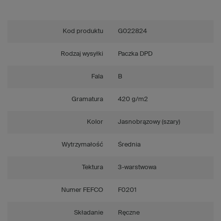
Kod produktu
G022824
Rodzaj wysyłki
Paczka DPD
Fala
B
Gramatura
420 g/m2
Kolor
Jasnobrązowy (szary)
Wytrzymałość
Średnia
Tektura
3-warstwowa
Numer FEFCO
F0201
Składanie
Ręczne