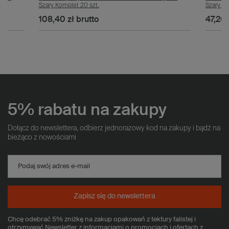
Szary Komplet 20 szt.
Szary Ko
108,40 zł
brutto
47,20 
5% rabatu na zakupy
Dołącz do newslettera, odbierz jednorazowy kod na zakupy i bądź na
bieżąco z nowościami
Podaj swój adres e-mail
Zapisz się do newslettera
Chcę odebrać 5% zniżkę na zakup opakowań z tektury falistej i
otrzymywać Newsletter z informacjami o promocjach i ofertach z