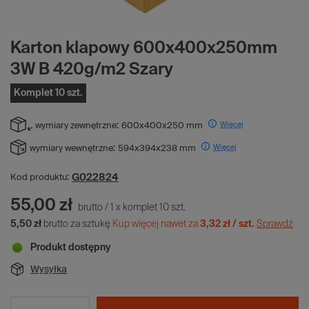
Karton klapowy 600x400x250mm
3W B 420g/m2 Szary
Komplet 10 szt.
Więcej
wymiary zewnętrzne:
600x400x250 mm
Więcej
wymiary wewnętrzne:
594x394x238 mm
G022824
Kod produktu:
55,00 zł
brutto
/
1
x
komplet
10
szt.
5,50 zł
brutto za sztukę
Kup więcej nawet za
3,32 zł / szt.
Sprawdź
Produkt dostępny
Wysyłka