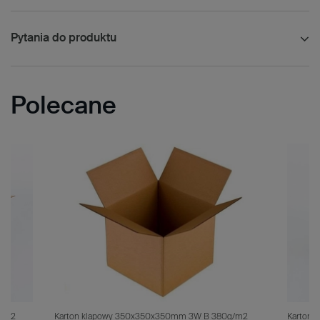
Pytania do produktu
Polecane
g/m2
Karton klapowy 350x350x350mm 3W B 380g/m2
Karton