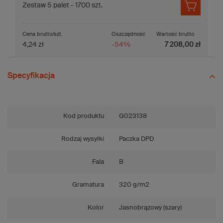
Zestaw 5 palet - 1700 szt.
Cena brutto/szt.
Oszczędność
Wartość brutto
4,24 zł
-54%
7 208,00 zł
Specyfikacja
Kod produktu
G023138
Rodzaj wysyłki
Paczka DPD
Fala
B
Gramatura
320 g/m2
Kolor
Jasnobrązowy (szary)