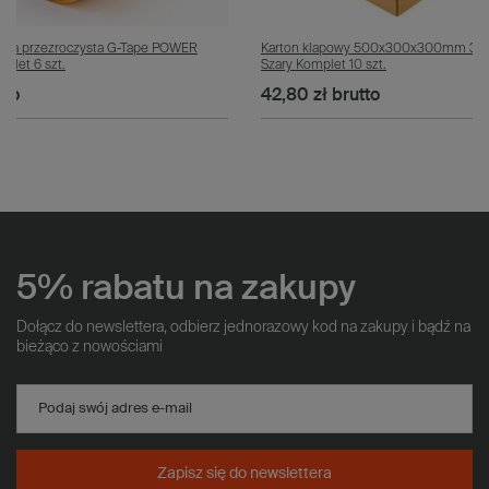
owa przezroczysta G-Tape POWER
Karton klapowy 500x300x300mm 3W
let 6 szt.
Szary Komplet 10 szt.
tto
42,80 zł
brutto
5% rabatu na zakupy
Dołącz do newslettera, odbierz jednorazowy kod na zakupy i bądź na
bieżąco z nowościami
Podaj swój adres e-mail
Zapisz się do newslettera