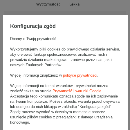
Wytrzymałość
Lekka
Tektura
3-warstwowa
Konfiguracja zgód
Numer FEFCO
F0201
Dbamy o Twoją prywatność
Składanie
Ręczne
Wykorzystujemy pliki cookies do prawidłowego działania serwisu,
aby oferować funkcje społecznościowe, analizować ruch i
prowadzić działania marketingowe - zarówno przez nas, jak i
naszych Zaufanych Partnerów.
Opis produktu
Więcej informacji znajdziesz w
polityce prywatności
.
Więcej informacji na temat warunków i prywatności można
znaleźć także na stronie
Prywatność i warunki Google
.
Akceptacja tego komunikatu oznacza zgodę na ich zapisywanie
Komplet szarych kartonów klapowych Pocztex XL - 10 szt.
na Twoim komputerze. Możesz określić warunki przechowywania
Wymiary zewnętrzne: 600x600x600mm (długość x szerokość x
wysokość)
lub dostępu do nich klikając w zakładkę "Konfiguracja zgód".
Opakowanie wykonane jest z tektury falistej 3-warstwowej, fala B
Zgodę możesz wycofać w dowolnym momencie poprzez
320 g/m2
usunięcie plików cookies z przeglądarki z danego urządzenia
końcowego.
Wymiary
:
• zewnętrzne:
600x600x600 mm