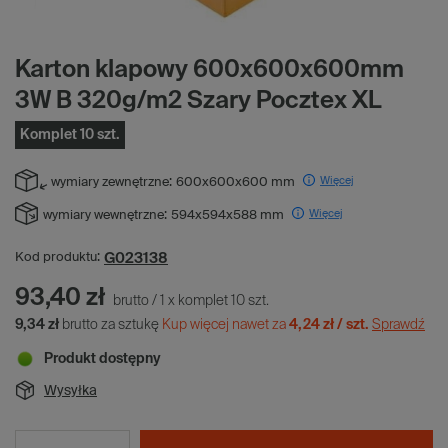
Karton klapowy 600x600x600mm
3W B 320g/m2 Szary Pocztex XL
Komplet 10 szt.
Więcej
wymiary zewnętrzne:
600x600x600 mm
Więcej
wymiary wewnętrzne:
594x594x588 mm
G023138
Kod produktu:
93,40 zł
brutto
/
1
x
komplet
10
szt.
9,34 zł
brutto za sztukę
Kup więcej nawet za
4,24 zł / szt.
Sprawdź
Produkt dostępny
Wysyłka