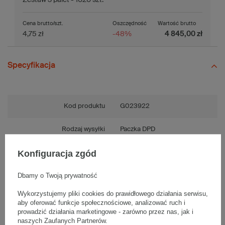
Cena brutto/szt.
Oszczędność
Wartość brutto
4,75 zł
-48%
4 845,00 zł
Specyfikacja
Kod produktu
G023922
Rodzaj wysyłki
Paczka DPD
Konfiguracja zgód
Fala
B
Dbamy o Twoją prywatność
Gramatura
420 g/m2
Wykorzystujemy pliki cookies do prawidłowego działania serwisu,
Kolor
Jasnobrązowy (szary)
aby oferować funkcje społecznościowe, analizować ruch i
prowadzić działania marketingowe - zarówno przez nas, jak i
naszych Zaufanych Partnerów.
Wytrzymałość
Średnia