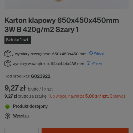
Karton klapowy 650x450x450mm
3W B 420g/m2 Szary 1
Sztuka 1 szt.
Więcej
wymiary zewnętrzne:
650x450x450 mm
Więcej
wymiary wewnętrzne:
644x444x438 mm
G023922
Kod produktu:
9,27 zł
brutto
/
1
x
szt.
9,27 zł
brutto za sztukę
Kup więcej nawet za
5,00 zł / szt.
Sprawdź
Produkt dostępny
Wysyłka