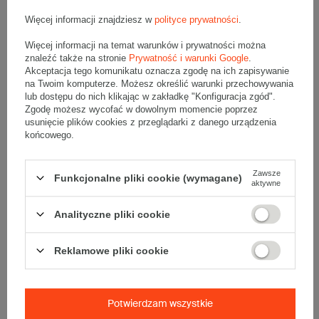
Więcej informacji znajdziesz w
polityce prywatności
.
Tektura
3-warstwowa
Więcej informacji na temat warunków i prywatności można
znaleźć także na stronie
Prywatność i warunki Google
.
Numer FEFCO
F0201
Akceptacja tego komunikatu oznacza zgodę na ich zapisywanie
na Twoim komputerze. Możesz określić warunki przechowywania
Składanie
Ręczne
lub dostępu do nich klikając w zakładkę "Konfiguracja zgód".
Zgodę możesz wycofać w dowolnym momencie poprzez
usunięcie plików cookies z przeglądarki z danego urządzenia
końcowego.
Opis produktu
Zawsze
Funkcjonalne pliki cookie (wymagane)
aktywne
Analityczne pliki cookie
Szary karton klapowy - 1 Sztuka
Wymiary zewnętrzne: 650x450x450mm (długość x szerokość x
wysokość)
Reklamowe pliki cookie
Opakowanie wykonane jest z tektury falistej 3-warstwowej, fala B
420 g/m2
Wymiary
:
• zewnętrzne:
650x450x450 mm
Potwierdzam wszystkie
• wewnętrzne:
644x444x438 mm