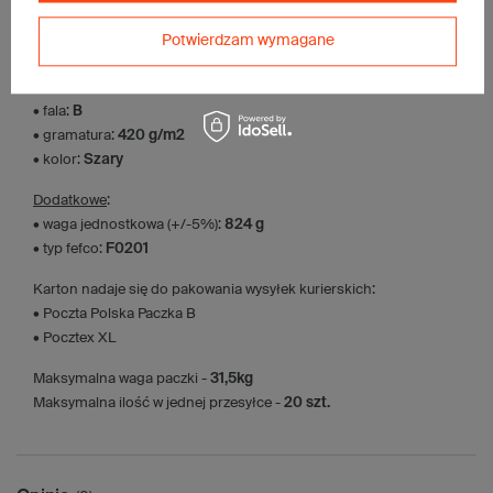
• pojemność:
125 l
Potwierdzam wymagane
Materiał
:
• tektura falista:
3-warstwowa
• fala:
B
• gramatura:
420 g/m2
• kolor:
Szary
Dodatkowe
:
• waga jednostkowa (+/-5%):
824 g
• typ fefco:
F0201
Karton nadaje się do pakowania wysyłek kurierskich:
• Poczta Polska Paczka B
• Pocztex XL
Maksymalna waga paczki -
31,5kg
Maksymalna ilość w jednej przesyłce -
20 szt.