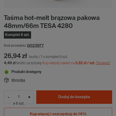
Taśma hot-melt brązowa pakowa
48mm/66m TESA 4280
Komplet 6 szt.
G023977
Kod produktu:
26,94 zł
brutto
/
1
x
komplet
6
szt.
4,49 zł
brutto za sztukę
Kup więcej nawet za
3,82 zł / szt.
Sprawdź
Produkt dostępny
Wysyłka
-
+
Dodaj do koszyka
x 6 szt.
Kup więcej i
oszczędzaj do 14%