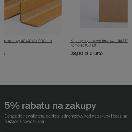
żnik tekturowy 40x40x3x1000mm
Koperty bąbelkowe brązowe D14 SIL
Komplet 100 szt.
tto
28,00 zł
brutto
5% rabatu na zakupy
Dołącz do newslettera, odbierz jednorazowy kod na zakupy i bądź na
bieżąco z nowościami