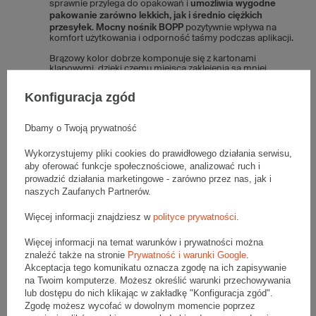
sprawnie przylega do opakowań i
umożliwia wygodne
pakowanie zarówno lekkich, jak i średnio ciężkich
przesyłek
.
Mocny nośnik BOPP
pozytywnie wpływa na
komfort użytkowania i odporność taśmy podczas aplikacji.
Brązowy kolor dobrze komponuje się z kartonami
klapowymi, dzięki czemu miejsca zaklejenia są mniej
widoczne, a przesyłki prezentują się estetycznie i
profesjonalnie.
Konfiguracja zgód
Co zakleja taśma pakowa Hot-Melt
Dbamy o Twoją prywatność
TESA 48 mm x 66 m?
Wykorzystujemy pliki cookies do prawidłowego działania serwisu,
Dzięki swoim właściwościom mocna taśma pakowa
aby oferować funkcje społecznościowe, analizować ruch i
sprawdza się przy zaklejaniu:
prowadzić działania marketingowe - zarówno przez nas, jak i
lekkich i średnich kartonów klapowych,
naszych Zaufanych Partnerów.
opakowań wysyłkowych w e-commerce,
paczek przygotowywanych do transportu
Więcej informacji znajdziesz w
polityce prywatności
.
paletowego,
kartonów przeznaczonych do archiwizacji
dokumentów.
Więcej informacji na temat warunków i prywatności można
znaleźć także na stronie
Prywatność i warunki Google
.
Gdzie wykorzystać taśmę pakową
Akceptacja tego komunikatu oznacza zgodę na ich zapisywanie
Hot-Melt brązową TESA 48 mm x 66
na Twoim komputerze. Możesz określić warunki przechowywania
lub dostępu do nich klikając w zakładkę "Konfiguracja zgód".
m?
Zgodę możesz wycofać w dowolnym momencie poprzez