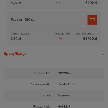
4,22 zł
-6%
151,92 zł
Paczka - 180 szt.
Cena brutto/szt.
Oszczędność
Wartość brutto
3,82 zł
-14%
687,60 zł
Specyfikacja
Kod produktu
G023977
Rodzaj wysyłki
Paczka DPD
Kolor
Brązowy
Rodzaj kleju
Hot-Melt