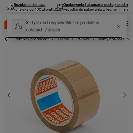
Bezpłatna dostawa
Opakowania i akcesoria
dostępne od ręki
kurierska od 400 zł brutto
wszystko do pakowania w jednym miejscu
Grembox producent
Taśmy
Pakowe
Taśmy hot-melt