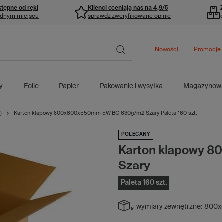
stępne od ręki
Klienci oceniają nas na 4,9/5
ednym miejscu
sprawdź zweryfikowane opinie
Nowości
Promocje
y
Folie
Papier
Pakowanie i wysyłka
Magazynow
)
Karton klapowy 800x600x550mm 5W BC 630g/m2 Szary Paleta 160 szt.
POLECANY
Karton klapowy 
Szary
Paleta 160 szt.
wymiary zewnętrzne:
800x