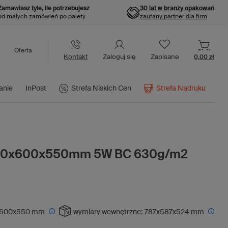
Zamawiasz tyle, ile potrzebujesz
30 lat w branży opakowań
od małych zamówień po palety
zaufany partner dla firm
Oferta
Kontakt
Zaloguj się
Zapisane
0,00 zł
anie
InPost
Strefa Niskich Cen
Strefa Nadruku
800x600x550mm 5W BC 630g/m2
600x550 mm
wymiary wewnętrzne:
787x587x524 mm