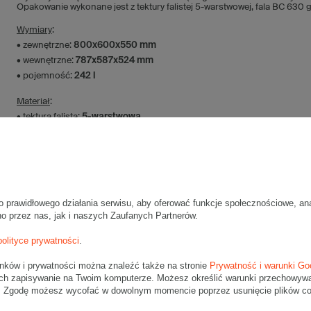
Opakowanie wykonane jest z tektury falistej 5-warstwowej, fala BC 630
Wymiary
:
• zewnętrzne:
800x600x550 mm
• wewnętrzne:
787x587x524 mm
• pojemność:
242 l
Materiał
:
• tektura falista:
5-warstwowa
• fala:
BC
• gramatura:
630 g/m2
• kolor:
Szary
Dodatkowe
:
o prawidłowego działania serwisu, aby oferować funkcje społecznościowe, an
• waga jednostkowa (+/-5%):
1983 g
no przez nas, jak i naszych Zaufanych Partnerów.
• typ fefco:
F0201
polityce prywatności
.
Karton nadaje się do pakowania wysyłek kurierskich:
• Poczta Polska Paczka B
unków i prywatności można znaleźć także na stronie
Prywatność i warunki Go
ch zapisywanie na Twoim komputerze. Możesz określić warunki przechowywani
Uwaga
- w zakładce Dostawa i płatności, proszę wybrać kuriera paleto
". Zgodę możesz wycofać w dowolnym momencie poprzez usunięcie plików coo
Palet nie wysyłamy serwisem DPD.