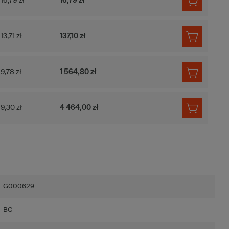
16,79 zł
16,79 zł
13,71 zł
137,10 zł
9,78 zł
1 564,80 zł
9,30 zł
4 464,00 zł
G000629
BC