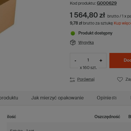
G000629
Kod produktu:
1 564,80 zł
brutto
/
1
x
p
9,78 zł
brutto za sztukę
Kup więc
Produkt dostępny
Wysyłka
-
+
Dod
x 160 szt.
Porównaj
Za
produktu
Jak mierzyć opakowanie
Opinie
(0)
ilość
Oszczędność
B