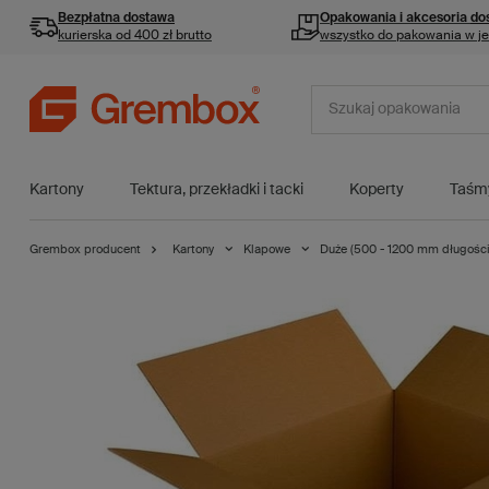
Bezpłatna dostawa
Opakowania i akcesoria
do
kurierska od 400 zł brutto
wszystko do pakowania w j
Kartony
Tektura, przekładki i tacki
Koperty
Taśm
Grembox producent
Kartony
Klapowe
Duże (500 - 1200 mm długości