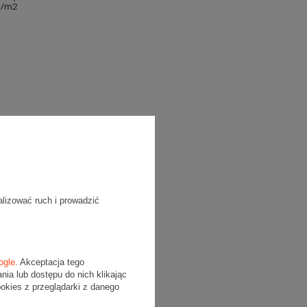
 g/m2
alizować ruch i prowadzić
ogle
. Akceptacja tego
a lub dostępu do nich klikając
wego.
kies z przeglądarki z danego