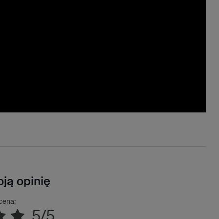
ją opinię
cena:
5/5