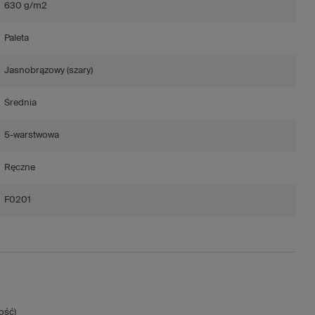
630 g/m2
Paleta
Jasnobrązowy (szary)
Średnia
5-warstwowa
Ręczne
F0201
ość)