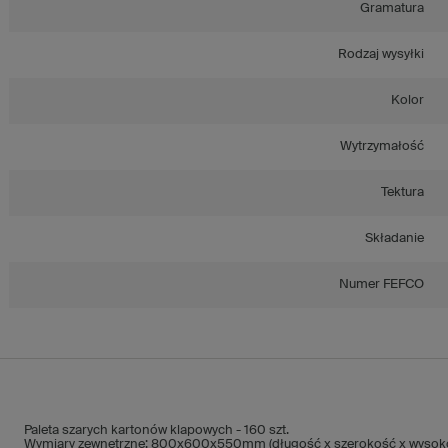
Gramatura
Rodzaj wysyłki
Kolor
Wytrzymałość
Tektura
Składanie
Numer FEFCO
Paleta szarych kartonów klapowych - 160 szt.
Wymiary zewnętrzne: 800x600x550mm (długość x szerokość x wysok