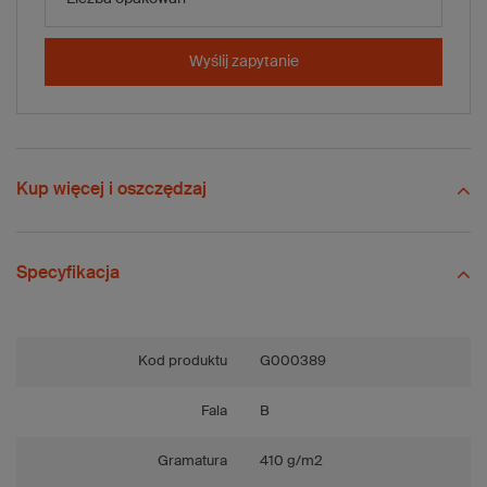
-
+
Dodaj do koszyka
x 20 szt.
Wyślij zapytanie
Porównaj
Zapisz
Wyślij
Zadaj pytanie
Kup więcej i oszczędzaj
Specyfikacja
Kod produktu
G000389
Fala
B
Gramatura
410 g/m2