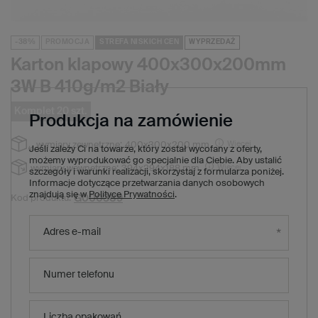
-38%
PROMOCJA
STREFA NISKICH CEN
WYPRZEDAŻ
Karton klapowy 400x300x200mm
3W B 410g/m2 Biały
Komplet 20 szt.
Produkcja na zamówienie
Więcej
wymiary zewnętrzne:
400x300x200 mm
Jeśli zależy Ci na towarze, który został wycofany z oferty,
możemy wyprodukować go specjalnie dla Ciebie. Aby ustalić
Więcej
wymiary wewnętrzne:
394x294x188 mm
szczegóły i warunki realizacji, skorzystaj z formularza poniżej.
Informacje dotyczące przetwarzania danych osobowych
znajdują się w
Polityce Prywatności
.
G000389
Kod produktu:
79,40 zł
(Zniżka
38
%)
Cena regularna:
Adres e-mail
49,20 zł
brutto
/
1
x
komplet
20
szt.
2,46 zł
brutto za sztukę
Numer telefonu
Produkt niedostępny. Będzie wkrótce
Liczba opakowań