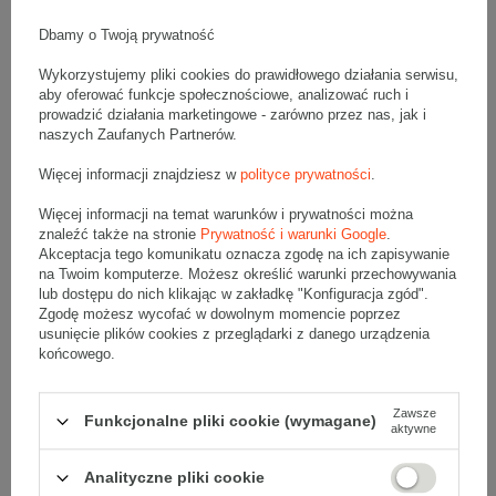
Wymiary zewnętrzne: 400x300x200mm (długość x szerokość x
wysokość)
Opakowanie wykonane jest z tektury falistej 3-warstwowej, fala B
Dbamy o Twoją prywatność
410 g/m2
Wykorzystujemy pliki cookies do prawidłowego działania serwisu,
Wymiary
:
aby oferować funkcje społecznościowe, analizować ruch i
• zewnętrzne:
400x300x200 mm
prowadzić działania marketingowe - zarówno przez nas, jak i
• wewnętrzne:
394x294x188 mm
naszych Zaufanych Partnerów.
• pojemność:
21 l
Więcej informacji znajdziesz w
polityce prywatności
.
Materiał
:
Więcej informacji na temat warunków i prywatności można
• tektura falista:
3-warstwowa
znaleźć także na stronie
Prywatność i warunki Google
.
• fala:
B
Akceptacja tego komunikatu oznacza zgodę na ich zapisywanie
• gramatura:
410 g/m2
na Twoim komputerze. Możesz określić warunki przechowywania
lub dostępu do nich klikając w zakładkę "Konfiguracja zgód".
• kolor:
Biały
Zgodę możesz wycofać w dowolnym momencie poprzez
usunięcie plików cookies z przeglądarki z danego urządzenia
Dodatkowe
:
końcowego.
• waga jednostkowa (+/-5%):
281 g
• typ fefco:
F0201
Zawsze
Funkcjonalne pliki cookie (wymagane)
Karton nadaje się do pakowania wysyłek kurierskich:
aktywne
• Poczta Polska List L
• Poczta Polska Paczka A
Analityczne pliki cookie