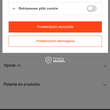
• InPost C
• Pocztex M
Reklamowe pliki cookie
• Orlen Paczka L
Maksymalna waga paczki -
31,5kg
Maksymalna ilość w jednej przesyłce -
4 x komplet
(80 szt.)
Potwierdzam wszystkie
Potwierdzam wymagane
Jak mierzyć opakowanie
Opinie
(0)
Pytania do produktu