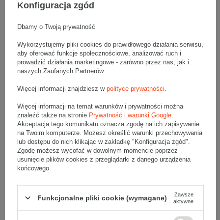
Wymiary zewnętrzne: 450x200x150mm (długość x szerokość x
Konfiguracja zgód
wysokość)
Opakowanie wykonane jest z tektury falistej 3-warstwowej, fala B
380 g/m2
Dbamy o Twoją prywatność
Wymiary
:
Wykorzystujemy pliki cookies do prawidłowego działania serwisu,
• zewnętrzne:
450x200x150 mm
aby oferować funkcje społecznościowe, analizować ruch i
• wewnętrzne:
444x194x138 mm
prowadzić działania marketingowe - zarówno przez nas, jak i
• pojemność:
11 l
naszych Zaufanych Partnerów.
Materiał
:
Więcej informacji znajdziesz w
polityce prywatności
.
• tektura falista:
3-warstwowa
Więcej informacji na temat warunków i prywatności można
• fala:
B
znaleźć także na stronie
Prywatność i warunki Google
.
• gramatura:
380 g/m2
Akceptacja tego komunikatu oznacza zgodę na ich zapisywanie
• kolor:
Szary
na Twoim komputerze. Możesz określić warunki przechowywania
lub dostępu do nich klikając w zakładkę "Konfiguracja zgód".
Dodatkowe
:
Zgodę możesz wycofać w dowolnym momencie poprzez
usunięcie plików cookies z przeglądarki z danego urządzenia
• waga jednostkowa (+/-5%):
168 g
końcowego.
• typ fefco:
F0201
Karton nadaje się do pakowania wysyłek kurierskich:
Zawsze
Funkcjonalne pliki cookie (wymagane)
• Poczta Polska List L
aktywne
• Poczta Polska Paczka A