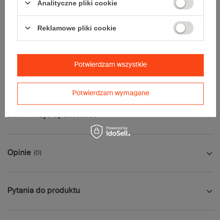
• InPost B
Analityczne pliki cookie
• Pocztex M
• Orlen Paczka M
Reklamowe pliki cookie
Uwaga
- w zakładce Dostawa i płatności, proszę wybrać kuriera
paletowego.
Palet nie wysyłamy serwisem DPD.
Potwierdzam wszystkie
Wymiary palety:
124x104cm
Potwierdzam wymagane
Jak mierzyć opakowanie
Opinie
(0)
Pytania do produktu