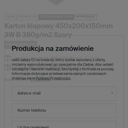
-20%
PROMOCJA
STREFA NISKICH CEN
WYPRZEDAŻ
Karton klapowy 450x200x150mm
3W B 380g/m2 Szary
Paleta 2040 szt.
Produkcja na zamówienie
Więcej
wymiary zewnętrzne:
450x200x150 mm
Jeśli zależy Ci na towarze, który został wycofany z oferty,
możemy wyprodukować go specjalnie dla Ciebie. Aby ustalić
Więcej
wymiary wewnętrzne:
444x194x138 mm
szczegóły i warunki realizacji, skorzystaj z formularza poniżej.
Informacje dotyczące przetwarzania danych osobowych
znajdują się w
Polityce Prywatności
.
G000482
Kod produktu:
2 672,40 zł
(Zniżka
20
%)
Cena regularna:
Adres e-mail
2 142,00 zł
brutto
/
1
x
paleta
2040
szt.
1,05 zł
brutto za sztukę
Numer telefonu
Produkt niedostępny. Będzie wkrótce
Liczba opakowań