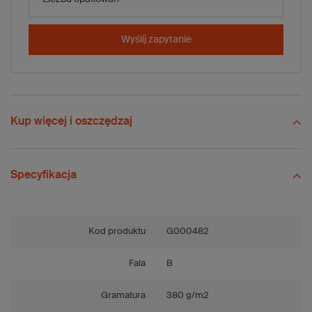
-
+
Dodaj do koszyka
x 2040 szt.
Wyślij zapytanie
Porównaj
Zapisz
Wyślij
Zadaj pytanie
Kup więcej i oszczędzaj
Specyfikacja
Kod produktu
G000482
Fala
B
Gramatura
380 g/m2