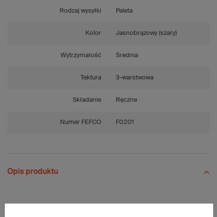
Rodzaj wysyłki
Paleta
Kolor
Jasnobrązowy (szary)
Wytrzymałość
Średnia
Tektura
3-warstwowa
Składanie
Ręczne
Numer FEFCO
F0201
Opis produktu
Paleta szarych kartonów klapowych - 2040 szt.