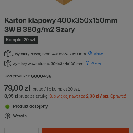
Karton klapowy 400x350x150mm
3W B 380g/m2 Szary
Komplet 20 szt.
Więcej
wymiary zewnętrzne:
400x350x150 mm
Więcej
wymiary wewnętrzne:
394x344x138 mm
G000436
Kod produktu:
79,00 zł
brutto
/
1
x
komplet
20
szt.
3,95 zł
brutto za sztukę
Kup więcej nawet za
2,33 zł / szt.
Sprawdź
Produkt dostępny
Wysyłka