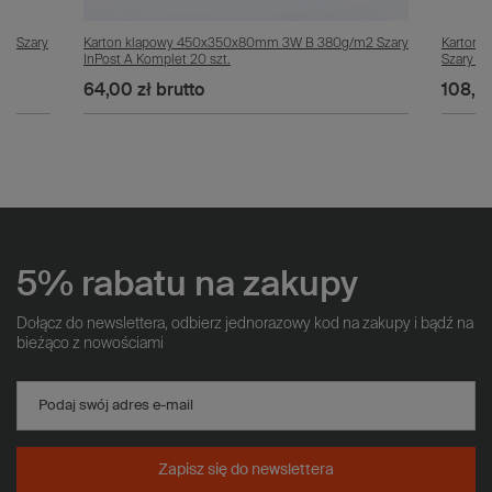
2 Szary
Karton klapowy 450x350x80mm 3W B 380g/m2 Szary
Karton
InPost A Komplet 20 szt.
Szary Ko
64,00 zł
brutto
108,4
5% rabatu na zakupy
Dołącz do newslettera, odbierz jednorazowy kod na zakupy i bądź na
bieżąco z nowościami
Podaj swój adres e-mail
Zapisz się do newslettera