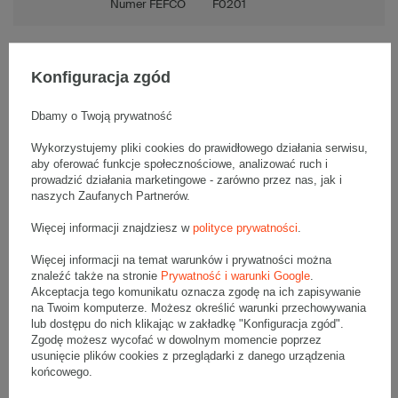
Numer FEFCO
F0201
Konfiguracja zgód
Opis produktu
Dbamy o Twoją prywatność
Wykorzystujemy pliki cookies do prawidłowego działania serwisu,
aby oferować funkcje społecznościowe, analizować ruch i
Komplet szarych kartonów klapowych - 20 szt.
Wymiary zewnętrzne: 400x350x150mm (długość x szerokość x
prowadzić działania marketingowe - zarówno przez nas, jak i
wysokość)
naszych Zaufanych Partnerów.
Opakowanie wykonane jest z tektury falistej 3-warstwowej, fala B
380 g/m2
Więcej informacji znajdziesz w
polityce prywatności
.
Wymiary
:
Więcej informacji na temat warunków i prywatności można
• zewnętrzne:
400x350x150 mm
znaleźć także na stronie
Prywatność i warunki Google
.
• wewnętrzne:
394x344x138 mm
Akceptacja tego komunikatu oznacza zgodę na ich zapisywanie
• pojemność:
18 l
na Twoim komputerze. Możesz określić warunki przechowywania
lub dostępu do nich klikając w zakładkę "Konfiguracja zgód".
Materiał
:
Zgodę możesz wycofać w dowolnym momencie poprzez
usunięcie plików cookies z przeglądarki z danego urządzenia
• tektura falista:
3-warstwowa
końcowego.
• fala:
B
• gramatura:
380 g/m2