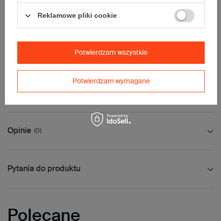
• InPost C
• Pocztex L
Reklamowe pliki cookie
• Orlen Paczka L
Maksymalna waga paczki -
31,5kg
Maksymalna ilość w jednej przesyłce -
3 x komplet
(60 szt.)
Potwierdzam wszystkie
Potwierdzam wymagane
Jak mierzyć opakowanie
Opinie
(0)
Pytania do produktu
Polecane