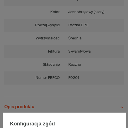
Kolor
Jasnobrązowy (szary)
Rodzaj wysyłki
Paczka DPD
Wytrzymałość
Średnia
Tektura
3-warstwowa
Składanie
Ręczne
Numer FEFCO
F0201
Opis produktu
Konfiguracja zgód