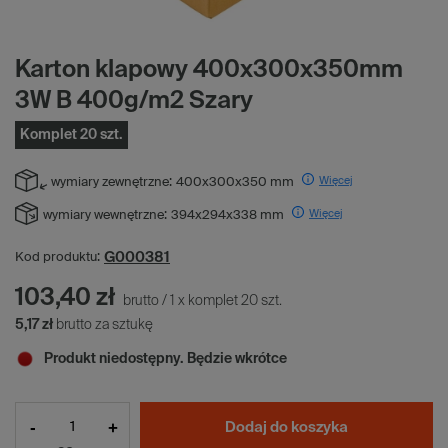
Karton klapowy 400x300x350mm
3W B 400g/m2 Szary
Komplet 20 szt.
Więcej
wymiary zewnętrzne:
400x300x350 mm
Więcej
wymiary wewnętrzne:
394x294x338 mm
G000381
Kod produktu:
103,40 zł
brutto
/
1
x
komplet
20
szt.
5,17 zł
brutto za sztukę
Produkt niedostępny. Będzie wkrótce
-
+
Dodaj do koszyka