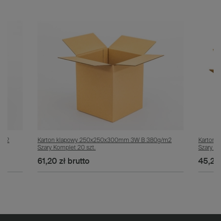
/m2
Karton klapowy 250x250x300mm 3W B 380g/m2
Karton 
Szary Komplet 20 szt.
Szary Ko
61,20 zł
brutto
45,20 