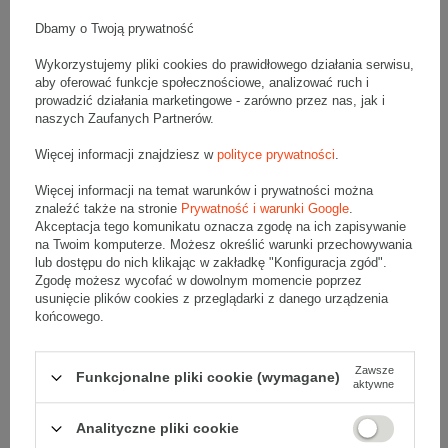
Komplet szarych kartonów klapowych - 20 szt.
Wymiary zewnętrzne: 400x300x350mm (długość x szerokość x
Dbamy o Twoją prywatność
wysokość)
Opakowanie wykonane jest z tektury falistej 3-warstwowej, fala B
400 g/m2
Wykorzystujemy pliki cookies do prawidłowego działania serwisu,
aby oferować funkcje społecznościowe, analizować ruch i
Wymiary
:
prowadzić działania marketingowe - zarówno przez nas, jak i
• zewnętrzne:
400x300x350 mm
naszych Zaufanych Partnerów.
• wewnętrzne:
394x294x338 mm
Więcej informacji znajdziesz w
polityce prywatności
.
• pojemność:
39 l
Więcej informacji na temat warunków i prywatności można
Materiał
:
znaleźć także na stronie
Prywatność i warunki Google
.
• tektura falista:
3-warstwowa
Akceptacja tego komunikatu oznacza zgodę na ich zapisywanie
• fala:
B
na Twoim komputerze. Możesz określić warunki przechowywania
lub dostępu do nich klikając w zakładkę "Konfiguracja zgód".
• gramatura:
400 g/m2
Zgodę możesz wycofać w dowolnym momencie poprzez
• kolor:
Szary
usunięcie plików cookies z przeglądarki z danego urządzenia
końcowego.
Dodatkowe
:
• waga jednostkowa (+/-5%):
360 g
• typ fefco:
F0201
Zawsze
Funkcjonalne pliki cookie (wymagane)
aktywne
Karton nadaje się do pakowania wysyłek kurierskich:
• Poczta Polska Paczka A
Analityczne pliki cookie