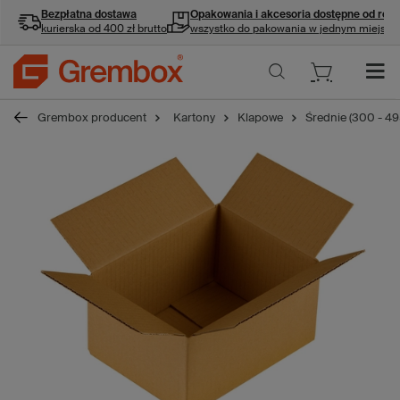
Bezpłatna dostawa
Opakowania i akcesoria
dostępne od ręki
kurierska od 400 zł brutto
wszystko do pakowania w jednym miejscu
Grembox producent
Kartony
Klapowe
Średnie (300 - 4