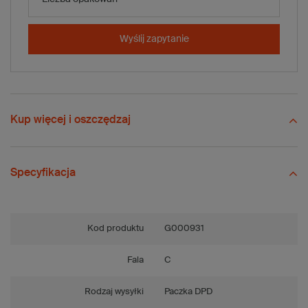
-
+
Dodaj do koszyka
Wyślij zapytanie
Porównaj
Zapisz
Wyślij
Zadaj pytanie
Kup więcej i oszczędzaj
Specyfikacja
Kod produktu
G000931
Fala
C
Rodzaj wysyłki
Paczka DPD