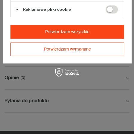
Maksymalna ilość w jednej przesyłce -
6 szt.
Reklamowe pliki cookie
Tolerancja wymiarów wynikająca z parametrów pracy maszyn
produkcyjnych wynosi ±5mm (dla kartonów 5-warstwowych
tolerancja może być większa ze względu na grubość tektury).
Potwierdzam wszystkie
Potwierdzam wymagane
Jak mierzyć opakowanie
Opinie
(0)
Pytania do produktu