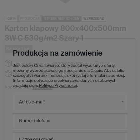
-20%
PROMOCJA
STREFA NISKICH CEN
WYPRZEDAŻ
Karton klapowy 800x400x500mm
3W C 530g/m2 Szary 1
Sztuka 1 szt.
Produkcja na zamówienie
Więcej
wymiary zewnętrzne:
800x400x500 mm
Jeśli zależy Ci na towarze, który został wycofany z oferty,
możemy wyprodukować go specjalnie dla Ciebie. Aby ustalić
Więcej
wymiary wewnętrzne:
792x392x484 mm
szczegóły i warunki realizacji, skorzystaj z formularza poniżej.
Informacje dotyczące przetwarzania danych osobowych
znajdują się w
Polityce Prywatności
.
G000931
Kod produktu:
16,14 zł
(Zniżka
20
%)
Cena regularna:
Adres e-mail
12,91 zł
brutto
/
1
x
szt.
12,91 zł
brutto za sztukę
Numer telefonu
Produkt niedostępny. Będzie wkrótce
Liczba opakowań