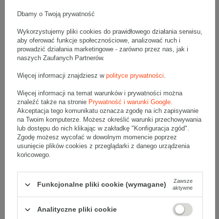
Wymiary zewnętrzne: 800x400x500mm (długość x szerokość x
wysokość)
Dbamy o Twoją prywatność
Opakowanie wykonane jest z tektury falistej 3-warstwowej, fala C
530 g/m2
Wykorzystujemy pliki cookies do prawidłowego działania serwisu,
Wymiary
:
aby oferować funkcje społecznościowe, analizować ruch i
• zewnętrzne:
800x400x500 mm
prowadzić działania marketingowe - zarówno przez nas, jak i
naszych Zaufanych Partnerów.
• wewnętrzne:
792x392x484 mm
• pojemność:
150 l
Więcej informacji znajdziesz w
polityce prywatności
.
Materiał
:
Więcej informacji na temat warunków i prywatności można
• tektura falista:
3-warstwowa
znaleźć także na stronie
Prywatność i warunki Google
.
• fala:
C
Akceptacja tego komunikatu oznacza zgodę na ich zapisywanie
na Twoim komputerze. Możesz określić warunki przechowywania
• gramatura:
530 g/m2
lub dostępu do nich klikając w zakładkę "Konfiguracja zgód".
• kolor:
Szary
Zgodę możesz wycofać w dowolnym momencie poprzez
usunięcie plików cookies z przeglądarki z danego urządzenia
Dodatkowe
:
końcowego.
• waga jednostkowa (+/-5%):
1129 g
• typ fefco:
F0201
Zawsze
Funkcjonalne pliki cookie (wymagane)
Karton nadaje się do pakowania wysyłek kurierskich:
aktywne
• Poczta Polska Paczka B
Analityczne pliki cookie
Maksymalna waga paczki -
31,5kg