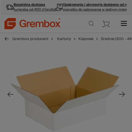
Bezpłatna dostawa
Opakowania i akcesoria
dostępne od ręki
kurierska od 400 zł brutto
wszystko do pakowania w jednym miejscu
Grembox producent
Kartony
Klapowe
Średnie (300 - 4