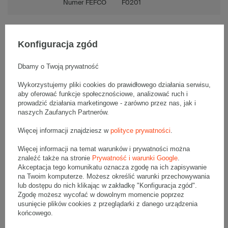
Numer FEFCO
F0201
Konfiguracja zgód
Opis produktu
Dbamy o Twoją prywatność
Wykorzystujemy pliki cookies do prawidłowego działania serwisu,
aby oferować funkcje społecznościowe, analizować ruch i
Komplet jednostronnie białych kartonów klapowych - 20 szt.
Wymiary zewnętrzne: 300x250x80mm (długość x szerokość x
prowadzić działania marketingowe - zarówno przez nas, jak i
wysokość)
naszych Zaufanych Partnerów.
Opakowanie wykonane jest z tektury falistej 3-warstwowej, fala B
360 g/m2
Więcej informacji znajdziesz w
polityce prywatności
.
Wymiary
:
Więcej informacji na temat warunków i prywatności można
• zewnętrzne:
300x250x80 mm
znaleźć także na stronie
Prywatność i warunki Google
.
• wewnętrzne:
294x244x68 mm
Akceptacja tego komunikatu oznacza zgodę na ich zapisywanie
• pojemność:
4 l
na Twoim komputerze. Możesz określić warunki przechowywania
lub dostępu do nich klikając w zakładkę "Konfiguracja zgód".
Materiał
:
Zgodę możesz wycofać w dowolnym momencie poprzez
usunięcie plików cookies z przeglądarki z danego urządzenia
• tektura falista:
3-warstwowa
końcowego.
• fala:
B
• gramatura:
360 g/m2