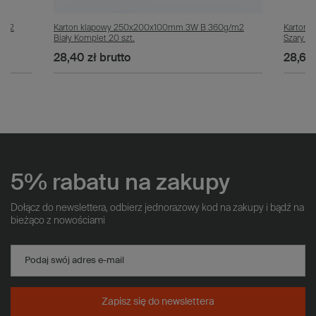
g/m2
Karton klapowy 250x200x100mm 3W B 360g/m2
Karton
Biały Komplet 20 szt.
Szary Ko
28,40 zł
brutto
28,60 
5% rabatu na zakupy
Dołącz do newslettera, odbierz jednorazowy kod na zakupy i bądź na
bieżąco z nowościami
Podaj swój adres e-mail
Zapisz się do newslettera