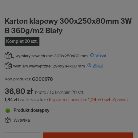
Karton klapowy 300x250x80mm 3W
B 360g/m2 Biały
Komplet 20 szt.
Więcej
wymiary zewnętrzne:
300x250x80 mm
Więcej
wymiary wewnętrzne:
294x244x68 mm
G000978
Kod produktu:
36,80 zł
brutto
/
1
x
komplet
20
szt.
1,84 zł
brutto za sztukę
Kup więcej nawet za
1,24 zł / szt.
Sprawdź
Produkt dostępny
Wysyłka