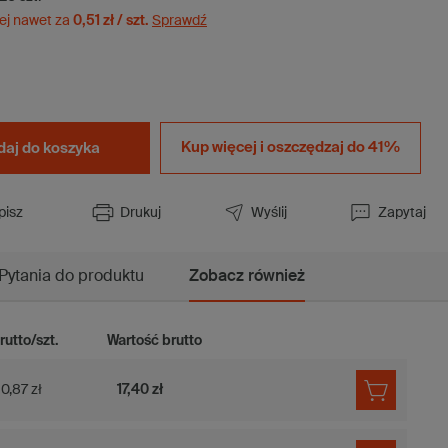
ej nawet za
0,51 zł / szt.
Sprawdź
Kup więcej i
oszczędzaj do 41%
aj do koszyka
pisz
Drukuj
Wyślij
Zapytaj
Pytania do produktu
Zobacz również
rutto/szt.
Wartość brutto
0,87 zł
17,40 zł