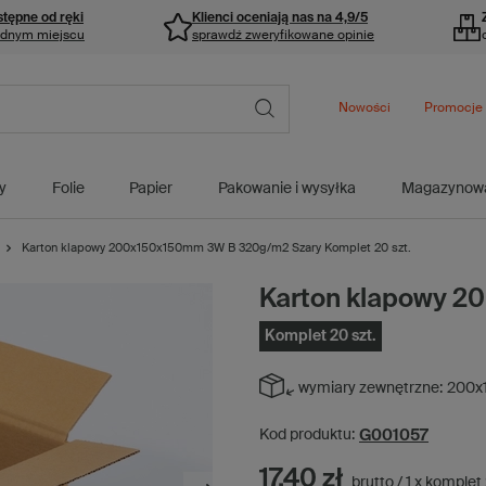
stępne od ręki
Klienci oceniają nas na 4,9/5
ednym miejscu
sprawdź zweryfikowane opinie
Nowości
Promocje
y
Folie
Papier
Pakowanie i wysyłka
Magazynow
Karton klapowy 200x150x150mm 3W B 320g/m2 Szary Komplet 20 szt.
Karton klapowy 
Komplet 20 szt.
wymiary zewnętrzne:
200x
G001057
Kod produktu:
17,40 zł
brutto
/
1
x
komplet