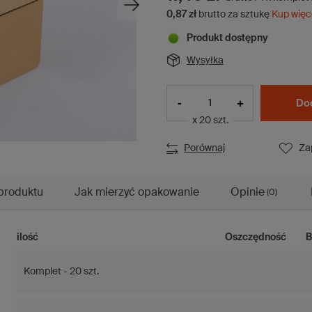
0,87 zł
brutto za sztukę
Kup więc
Produkt dostępny
Wysyłka
-
+
Dod
x 20 szt.
Porównaj
Za
produktu
Jak mierzyć opakowanie
Opinie
(0)
ilość
Oszczędność
B
Komplet - 20 szt.