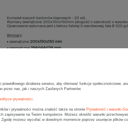
Komplet szarych kartonów klapowych - 20 szt.
Wymiary zewnętrzne: 200x150x150mm (długość x szerokość x wysoko
Opakowanie wykonane jest z tektury falistej 3-warstwowej, fala B 320 g
Wymiary
:
• zewnętrzne:
200x150x150 mm
• wewnętrzne:
194x144x138 mm
• pojemność:
3 l
Materiał
:
• tektura falista:
3-warstwowa
• fala:
B
o prawidłowego działania serwisu, aby oferować funkcje społecznościowe, an
• gramatura:
320 g/m2
no przez nas, jak i naszych Zaufanych Partnerów.
• kolor:
Szary
polityce prywatności
.
Dodatkowe
:
• waga jednostkowa (+/-5%):
65 g
unków i prywatności można znaleźć także na stronie
Prywatność i warunki Go
• typ fefco:
F0201
ch zapisywanie na Twoim komputerze. Możesz określić warunki przechowywani
". Zgodę możesz wycofać w dowolnym momencie poprzez usunięcie plików coo
Karton nadaje się do pakowania wysyłek kurierskich: