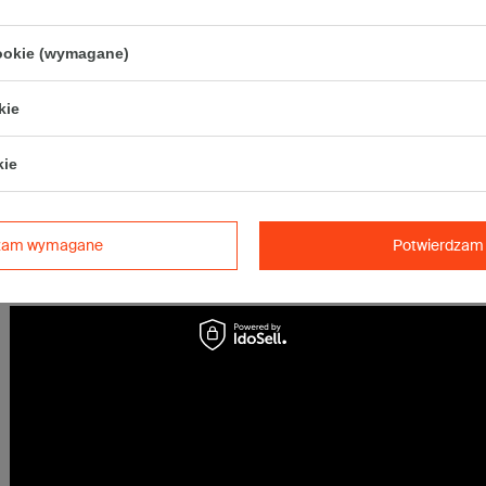
• Poczta Polska List L
• Poczta Polska Paczka A
cookie (wymagane)
• InPost B
• Pocztex M
• Orlen Paczka M
kie
Maksymalna waga paczki -
31,5kg
kie
Maksymalna ilość w jednej przesyłce -
14 x komplet
(280 szt.)
dzam wymagane
Potwierdzam 