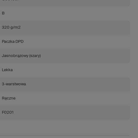
B
320 g/m2
Paczka DPD
Jasnobrązowy (szary)
Lekka
3-warstwowa
Ręczne
F0201