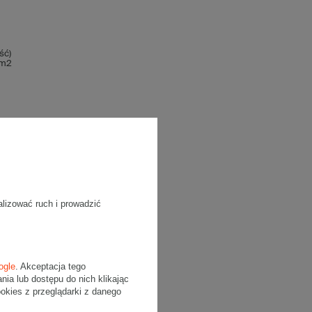
ść)
/m2
alizować ruch i prowadzić
ogle
. Akceptacja tego
a lub dostępu do nich klikając
kies z przeglądarki z danego