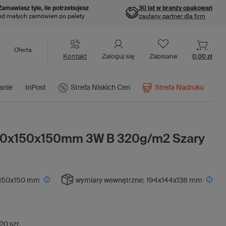
Zamawiasz tyle, ile potrzebujesz
30 lat w branży opakowań
od małych zamówień po palety
zaufany partner dla firm
Oferta
Kontakt
Zaloguj się
Zapisane
0,00 zł
anie
InPost
Strefa Niskich Cen
Strefa Nadruku
200x150x150mm 3W B 320g/m2 Szary
150x150 mm
wymiary wewnętrzne:
194x144x138 mm
20
szt.