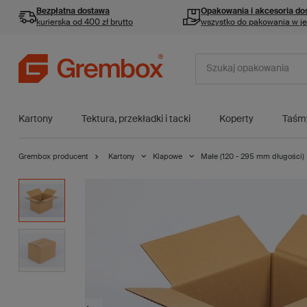
Bezpłatna dostawa
Opakowania i akcesoria
do
kurierska od 400 zł brutto
wszystko do pakowania w j
Kartony
Tektura, przekładki i tacki
Koperty
Taśm
Grembox producent
Kartony
Klapowe
Małe (120 - 295 mm długości)