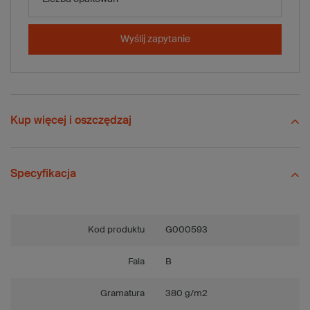
-
+
Dodaj do koszyka
x 20 szt.
Wyślij zapytanie
Porównaj
Zapisz
Wyślij
Zadaj pytanie
Kup więcej i oszczędzaj
Specyfikacja
Kod produktu
G000593
Fala
B
Gramatura
380 g/m2