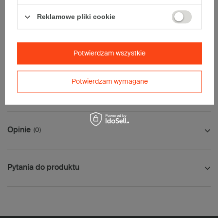
• InPost B
• Pocztex M
Reklamowe pliki cookie
• Orlen Paczka M
Maksymalna waga paczki -
31,5kg
Maksymalna ilość w jednej przesyłce -
5 x komplet
(100 szt.)
Potwierdzam wszystkie
Potwierdzam wymagane
Jak mierzyć opakowanie
Opinie
(0)
Pytania do produktu