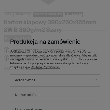
-10%
PROMOCJA
STREFA NISKICH CEN
WYPRZEDAŻ
Karton klapowy 390x260x165mm
3W B 380g/m2 Szary
Komplet 20 szt.
Produkcja na zamówienie
Więcej
wymiary zewnętrzne:
390x260x165 mm
Jeśli zależy Ci na towarze, który został wycofany z oferty,
możemy wyprodukować go specjalnie dla Ciebie. Aby ustalić
Więcej
wymiary wewnętrzne:
384x254x153 mm
szczegóły i warunki realizacji, skorzystaj z formularza poniżej.
Informacje dotyczące przetwarzania danych osobowych
znajdują się w
Polityce Prywatności
.
G000593
Kod produktu:
57,40 zł
(Zniżka
10
%)
Cena regularna:
Adres e-mail
51,60 zł
brutto
/
1
x
komplet
20
szt.
2,58 zł
brutto za sztukę
Numer telefonu
Produkt niedostępny. Będzie wkrótce
Liczba opakowań