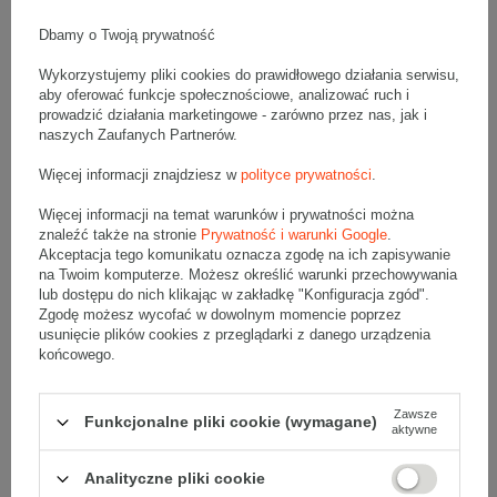
Wymiary zewnętrzne: 390x260x165mm (długość x szerokość x
wysokość)
Opakowanie wykonane jest z tektury falistej 3-warstwowej, fala B
Dbamy o Twoją prywatność
380 g/m2
Wykorzystujemy pliki cookies do prawidłowego działania serwisu,
Wymiary
:
aby oferować funkcje społecznościowe, analizować ruch i
• zewnętrzne:
390x260x165 mm
prowadzić działania marketingowe - zarówno przez nas, jak i
• wewnętrzne:
384x254x153 mm
naszych Zaufanych Partnerów.
• pojemność:
14 l
Więcej informacji znajdziesz w
polityce prywatności
.
Materiał
:
Więcej informacji na temat warunków i prywatności można
• tektura falista:
3-warstwowa
znaleźć także na stronie
Prywatność i warunki Google
.
• fala:
B
Akceptacja tego komunikatu oznacza zgodę na ich zapisywanie
• gramatura:
380 g/m2
na Twoim komputerze. Możesz określić warunki przechowywania
lub dostępu do nich klikając w zakładkę "Konfiguracja zgód".
• kolor:
Szary
Zgodę możesz wycofać w dowolnym momencie poprzez
usunięcie plików cookies z przeglądarki z danego urządzenia
Dodatkowe
:
końcowego.
• waga jednostkowa (+/-5%):
205 g
• typ fefco:
F0201
Zawsze
Funkcjonalne pliki cookie (wymagane)
Karton nadaje się do pakowania wysyłek kurierskich:
aktywne
• Poczta Polska List L
• Poczta Polska Paczka A
Analityczne pliki cookie