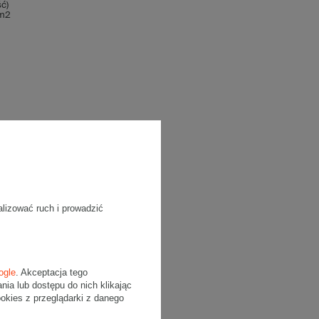
ć)
/m2
alizować ruch i prowadzić
ogle
. Akceptacja tego
a lub dostępu do nich klikając
kies z przeglądarki z danego