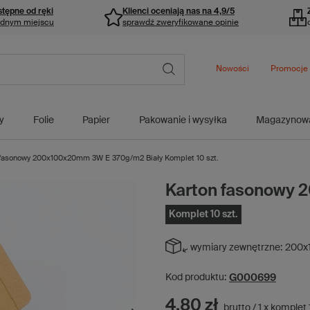
stępne od ręki
Klienci oceniają nas na 4,9/5
ednym miejscu
sprawdź zweryfikowane opinie
Nowości
Promocje
y
Folie
Papier
Pakowanie i wysyłka
Magazynow
 fasonowy 200x100x20mm 3W E 370g/m2 Biały Komplet 10 szt.
Karton fasonowy 
Komplet 10 szt.
wymiary zewnętrzne:
200x
G000699
Kod produktu:
4,80 zł
brutto
/
1
x
komplet