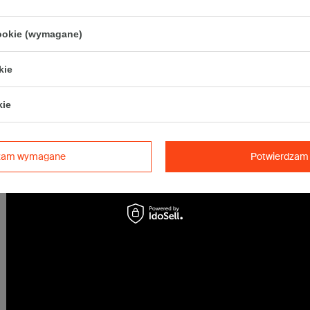
• Pocztex S
• Orlen Paczka S
cookie (wymagane)
Maksymalna waga paczki -
31,5kg
Maksymalna ilość w jednej przesyłce -
96 x komplet
(960 szt.)
kie
kie
dzam wymagane
Potwierdzam 