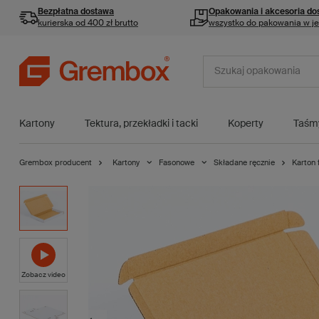
Bezpłatna dostawa
Opakowania i akcesoria
do
kurierska od 400 zł brutto
wszystko do pakowania w j
Kartony
Tektura, przekładki i tacki
Koperty
Taśm
Grembox producent
Kartony
Fasonowe
Składane ręcznie
Karton
Zobacz video