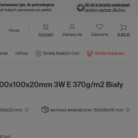
Zamawiasz tyle, ile potrzebujesz
30 lat w branży opakowań
od małych zamówień po palety
zaufany partner dla firm
Oferta
Kontakt
Zaloguj się
Zapisane
0,00 zł
anie
InPost
Strefa Niskich Cen
Strefa Nadruku
200x100x20mm 3W E 370g/m2 Biały
100x20 mm
wymiary wewnętrzne:
190x96x16 mm
10
szt.