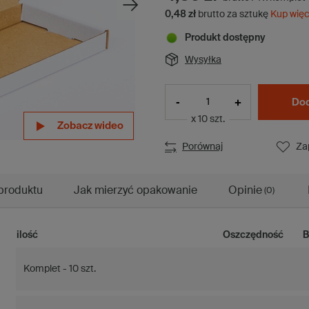
0,48 zł
brutto za sztukę
Kup więc
Produkt dostępny
Wysyłka
-
+
Dod
x 10 szt.
Zobacz wideo
Zobacz wideo
Zobacz wideo
Porównaj
Za
produktu
Jak mierzyć opakowanie
Opinie
(0)
ilość
Oszczędność
B
Komplet - 10 szt.