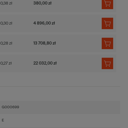
0,38 zł
380,00 zł
0,30 zł
4 896,00 zł
0,28 zł
13 708,80 zł
0,27 zł
22 032,00 zł
G000699
E