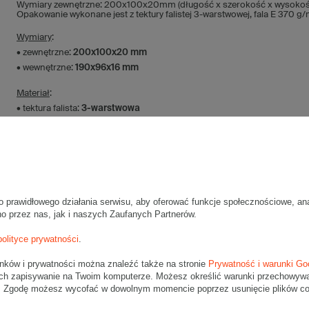
Wymiary zewnętrzne: 200x100x20mm (długość x szerokość x wysokoś
Opakowanie wykonane jest z tektury falistej 3-warstwowej, fala E 370 g
Wymiary
:
• zewnętrzne:
200x100x20 mm
• wewnętrzne:
190x96x16 mm
Materiał
:
• tektura falista:
3-warstwowa
• fala:
E
• gramatura:
370 g/m2
• kolor:
Biały
Dodatkowe
:
• waga jednostkowa (+/-5%):
23 g
o prawidłowego działania serwisu, aby oferować funkcje społecznościowe, an
• typ fefco:
F0427
no przez nas, jak i naszych Zaufanych Partnerów.
• składanie:
Ręczne
polityce prywatności
.
Karton nadaje się do pakowania wysyłek kurierskich:
unków i prywatności można znaleźć także na stronie
Prywatność i warunki Go
• Poczta Polska List S
ch zapisywanie na Twoim komputerze. Możesz określić warunki przechowywani
• Poczta Polska Paczka A
". Zgodę możesz wycofać w dowolnym momencie poprzez usunięcie plików coo
• InPost A