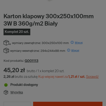
Karton klapowy 300x250x100mm
3W B 360g/m2 Biały
Komplet 20 szt.
Więcej
wymiary zewnętrzne:
300x250x100 mm
Więcej
wymiary wewnętrzne:
294x244x88 mm
G001113
Kod produktu:
45,20 zł
brutto
/
1
x
komplet
20
szt.
2,26 zł
brutto za sztukę
Kup więcej nawet za
1,21 zł / szt.
Sprawdź
Produkt dostępny
Wysyłka