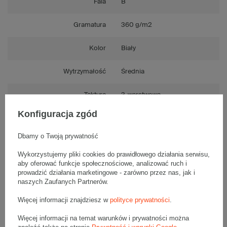
Fala
B
Gramatura
360 g/m2
Kolor
Biały
Wytrzymałość
Średnia
Tektura
3-warstwowa
Konfiguracja zgód
Składanie
Ręczne
Dbamy o Twoją prywatność
Numer FEFCO
F0201
Wykorzystujemy pliki cookies do prawidłowego działania serwisu,
aby oferować funkcje społecznościowe, analizować ruch i
prowadzić działania marketingowe - zarówno przez nas, jak i
naszych Zaufanych Partnerów.
Opis produktu
Więcej informacji znajdziesz w
polityce prywatności
.
Więcej informacji na temat warunków i prywatności można