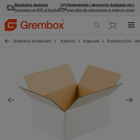
Bezpłatna dostawa
Opakowania i akcesoria
dostępne od ręki
kurierska od 400 zł brutto
wszystko do pakowania w jednym miejscu
Grembox producent
Kartony
Klapowe
Średnie (300 - 4