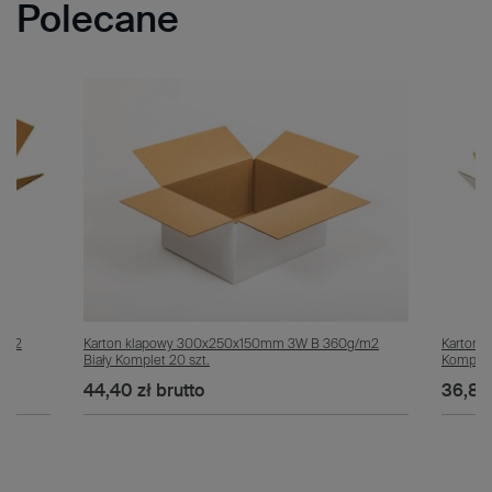
Polecane
g/m2
Karton klapowy 300x250x150mm 3W B 360g/m2
Karton 
Biały Komplet 20 szt.
Komplet 
44,40 zł
brutto
36,80