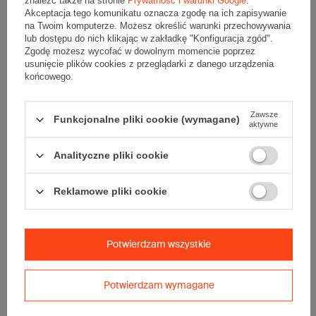
znaleźć także na stronie
Prywatność i warunki Google
.
Komplet jednostronnie białych kartonów klapowych - 20 szt.
Akceptacja tego komunikatu oznacza zgodę na ich zapisywanie
Wymiary zewnętrzne: 300x250x100mm (długość x szerokość x
na Twoim komputerze. Możesz określić warunki przechowywania
wysokość)
lub dostępu do nich klikając w zakładkę "Konfiguracja zgód".
Opakowanie wykonane jest z tektury falistej 3-warstwowej, fala B
360 g/m2
Zgodę możesz wycofać w dowolnym momencie poprzez
usunięcie plików cookies z przeglądarki z danego urządzenia
Wymiary
:
końcowego.
• zewnętrzne:
300x250x100 mm
• wewnętrzne:
294x244x88 mm
Zawsze
Funkcjonalne pliki cookie (wymagane)
• pojemność:
6 l
aktywne
Materiał
:
Analityczne pliki cookie
• tektura falista:
3-warstwowa
• fala:
B
Reklamowe pliki cookie
• gramatura:
360 g/m2
• kolor:
Biały
Dodatkowe
:
Potwierdzam wszystkie
• waga jednostkowa (+/-5%):
134 g
• typ fefco:
F0201
Potwierdzam wymagane
Karton nadaje się do pakowania wysyłek kurierskich:
• Poczta Polska List L