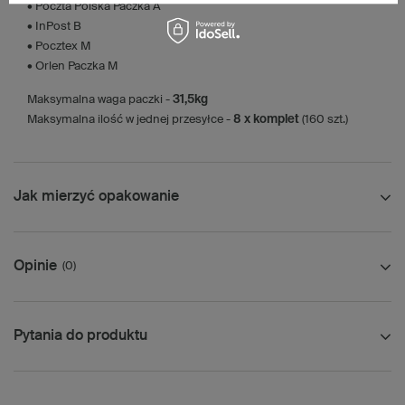
• Poczta Polska Paczka A
• InPost B
• Pocztex M
• Orlen Paczka M
Maksymalna waga paczki -
31,5kg
Maksymalna ilość w jednej przesyłce -
8 x komplet
(160 szt.)
Jak mierzyć opakowanie
Opinie
(0)
Pytania do produktu