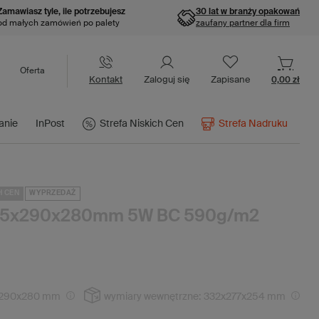
Zamawiasz tyle, ile potrzebujesz
30 lat w branży opakowań
od małych zamówień po palety
zaufany partner dla firm
Oferta
Kontakt
Zaloguj się
Zapisane
0,00 zł
anie
InPost
Strefa Niskich Cen
Strefa Nadruku
H CEN
WYPRZEDAŻ
345x290x280mm 5W BC 590g/m2
290x280 mm
wymiary wewnętrzne:
332x277x254 mm