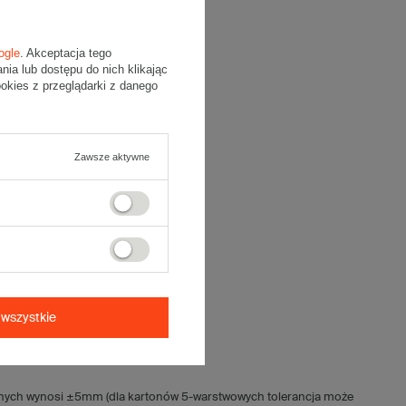
ogle
. Akceptacja tego
a lub dostępu do nich klikając
kies z przeglądarki z danego
Zawsze aktywne
wszystkie
jnych wynosi ±5mm (dla kartonów 5-warstwowych tolerancja może