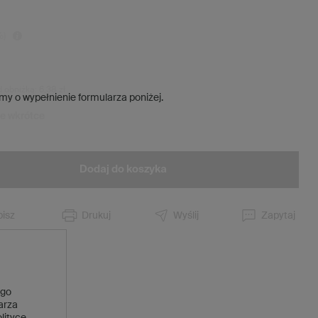
)
d obniżką:
6,38 zł
my o wypełnienie formularza poniżej.
ie wkrótce
Dodaj do koszyka
isz
Drukuj
Wyślij
Zapytaj
 go
larza
lityce