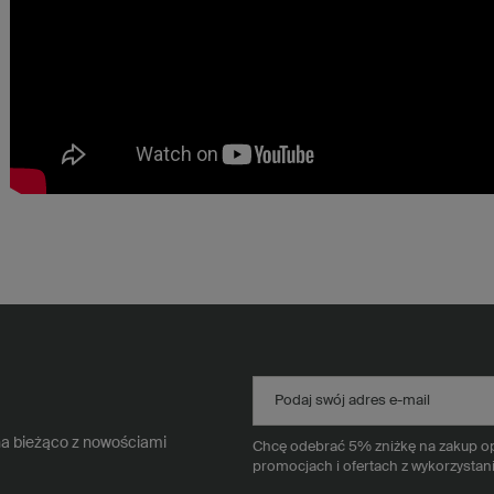
Podaj swój adres e-mail
na bieżąco z nowościami
Chcę odebrać 5% zniżkę na zakup opa
promocjach i ofertach z wykorzystan