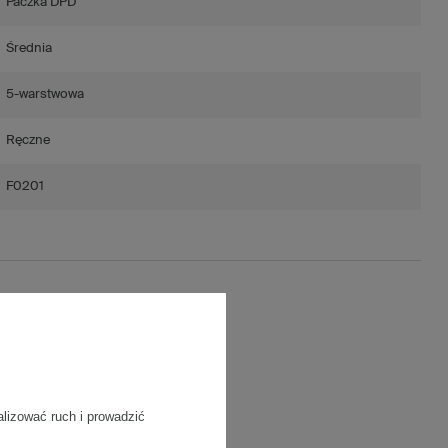
Paczka DPD
Średnia
5-warstwowa
Ręczne
F0201
ść)
 g/m2
alizować ruch i prowadzić