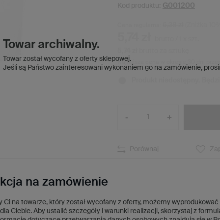
G001200
Kod produktu:
6,38 zł
(Zniżka
10
%
Cena regularna:
5,74 zł
brutto
/
1
x
szt.
Towar archiwalny.
5,74 zł
brutto za sztukę
Towar został wycofany z oferty sklepowej.
Najniższa cena w okresie 30 dni prze
Jeśli są Państwo zainteresowani wykonaniem go na zamówienie,
prosi
Produkt niedostępny. Będz
-
+
Porównaj
Zap
kcja na zamówienie
ży Ci na towarze, który został wycofany z oferty, możemy wyprodukować
dla Ciebie. Aby ustalić szczegóły i warunki realizacji, skorzystaj z formu
formacje dotyczące przetwarzania danych osobowych znajdują się w
Po