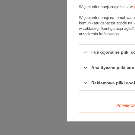
Więcej informacji znajdziesz w
Więcej informacji na temat war
komunikatu oznacza zgodę na i
w zakładkę "Konfiguracja zgód
urządzenia końcowego.
Funkcjonalne pliki 
Analityczne pliki coo
Reklamowe pliki coo
Potwier