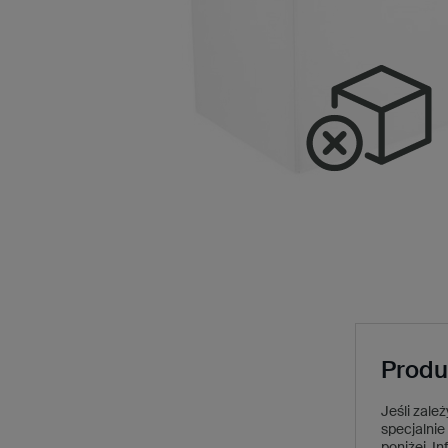
Produ
Jeśli zale
specjalnie 
poniżej.
In