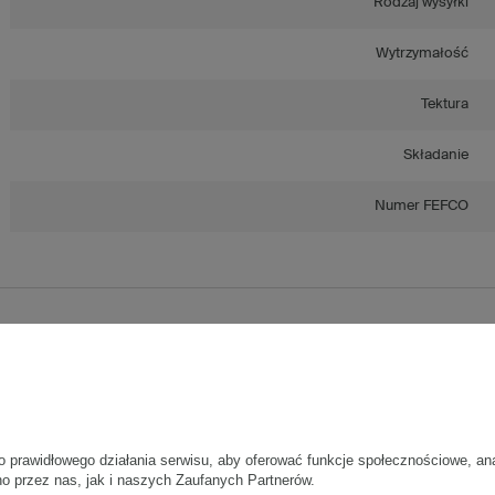
Rodzaj wysyłki
Wytrzymałość
Tektura
Składanie
Numer FEFCO
Szary karton klapowy - 1 Sztuka
Wymiary zewnętrzne: 345x290x280mm (długość x szerokość x wysoko
Opakowanie wykonane jest z tektury falistej 5-warstwowej, fala BC 590
Wymiary
:
• zewnętrzne:
345x290x280 mm
o prawidłowego działania serwisu, aby oferować funkcje społecznościowe, an
no przez nas, jak i naszych Zaufanych Partnerów.
• wewnętrzne:
332x277x254 mm