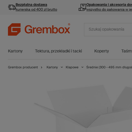
Bezpłatna dostawa
Opakowania i akcesoria
do
kurierska od 400 zł brutto
wszystko do pakowania w j
Kartony
Tektura, przekładki i tacki
Koperty
Taśm
Grembox producent
Kartony
Klapowe
Średnie (300 - 495 mm długoś