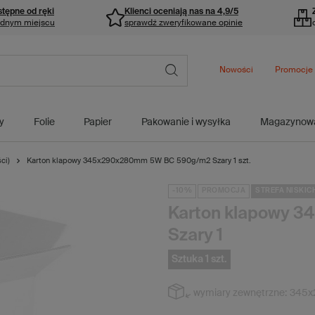
stępne od ręki
Klienci oceniają nas na 4,9/5
ednym miejscu
sprawdź zweryfikowane opinie
Nowości
Promocje
y
Folie
Papier
Pakowanie i wysyłka
Magazynow
ci)
Karton klapowy 345x290x280mm 5W BC 590g/m2 Szary 1 szt.
-10%
PROMOCJA
STREFA NISKIC
Karton klapowy 
Szary 1
Sztuka 1 szt.
wymiary zewnętrzne:
345x