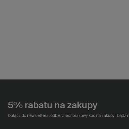
5% rabatu na zakupy
Dołącz do newslettera, odbierz jednorazowy kod na zakupy i bądź 