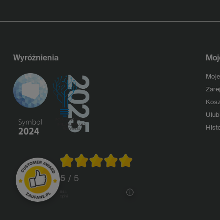
Wyróżnienia
Moj
Moje
Zarej
Kosz
Ulub
Histo
5
/ 5
1144
opinii