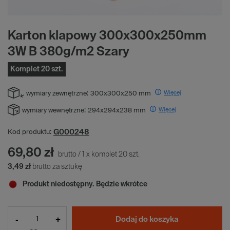
Karton klapowy 300x300x250mm
3W B 380g/m2 Szary
Komplet 20 szt.
Więcej
wymiary zewnętrzne:
300x300x250 mm
Więcej
wymiary wewnętrzne:
294x294x238 mm
G000248
Kod produktu:
69,80 zł
brutto
/
1
x
komplet
20
szt.
3,49 zł
brutto za sztukę
Produkt niedostępny. Będzie wkrótce
-
+
Dodaj do koszyka