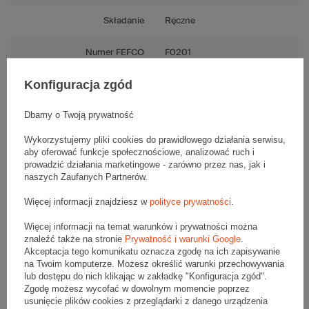
Składanie
Ręczne
Numer FEFCO
F0201
Konfiguracja zgód
Dbamy o Twoją prywatność
Opis produktu
Wykorzystujemy pliki cookies do prawidłowego działania serwisu,
aby oferować funkcje społecznościowe, analizować ruch i
prowadzić działania marketingowe - zarówno przez nas, jak i
naszych Zaufanych Partnerów.
Komplet szarych kartonów klapowych - 20 szt.
Wymiary zewnętrzne: 300x300x250mm (długość x szerokość x
wysokość)
Więcej informacji znajdziesz w
polityce prywatności
.
Opakowanie wykonane jest z tektury falistej 3-warstwowej, fala B
380 g/m2
Więcej informacji na temat warunków i prywatności można
znaleźć także na stronie
Prywatność i warunki Google
.
Wymiary
:
Akceptacja tego komunikatu oznacza zgodę na ich zapisywanie
• zewnętrzne:
300x300x250 mm
na Twoim komputerze. Możesz określić warunki przechowywania
• wewnętrzne:
294x294x238 mm
lub dostępu do nich klikając w zakładkę "Konfiguracja zgód".
• pojemność:
20 l
Zgodę możesz wycofać w dowolnym momencie poprzez
usunięcie plików cookies z przeglądarki z danego urządzenia