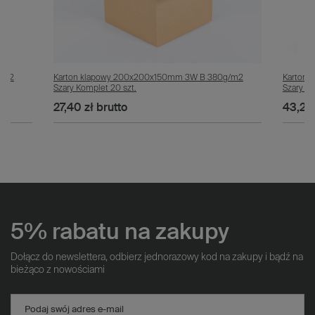
g/m2
Karton klapowy 200x200x150mm 3W B 380g/m2
Karton
Szary Komplet 20 szt.
Szary Ko
27,40 zł
brutto
43,20 
5% rabatu na zakupy
Dołącz do newslettera, odbierz jednorazowy kod na zakupy i bądź na
bieżąco z nowościami
Podaj swój adres e-mail