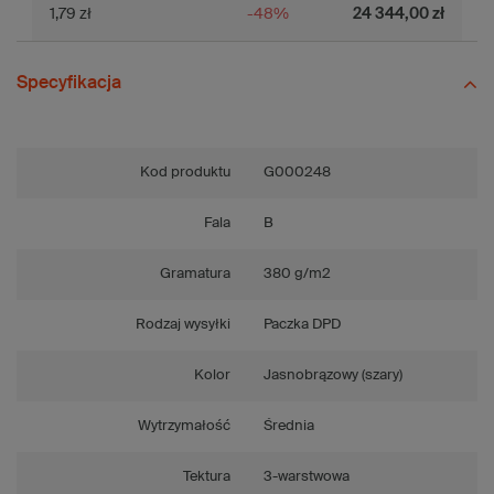
1,79 zł
-48%
24 344,00 zł
Specyfikacja
Kod produktu
G000248
Fala
B
Gramatura
380 g/m2
Rodzaj wysyłki
Paczka DPD
Kolor
Jasnobrązowy (szary)
Wytrzymałość
Średnia
Tektura
3-warstwowa