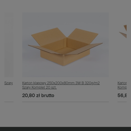
m2 Szary
Karton klapowy 250x200x80mm 3W B 320g/m2
Karton 
Szary Komplet 20 szt.
Komplet 
20,80 zł
brutto
56,80