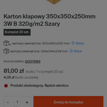
Karton klapowy 350x350x250mm
3W B 320g/m2 Szary
Komplet 20 szt.
Więcej
wymiary zewnętrzne:
350x350x250 mm
Więcej
wymiary wewnętrzne:
344x344x238 mm
G001589
Kod produktu:
81,00 zł
brutto
/
1
x
komplet
20
szt.
4,05 zł
brutto za sztukę
Produkt niedostępny. Będzie wkrótce
-
+
Dodaj do koszyka