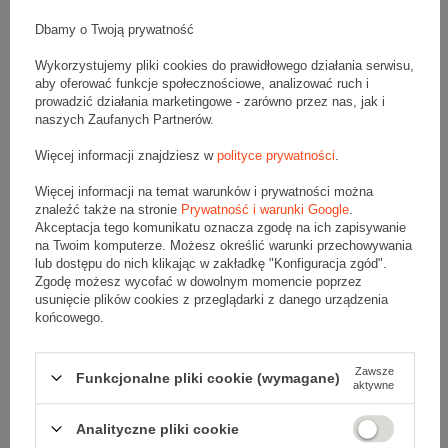
Komplet szarych kartonów klapowych - 20 szt.
Wymiary zewnętrzne: 350x350x250mm (długość x szerokość x
Dbamy o Twoją prywatność
wysokość)
Opakowanie wykonane jest z tektury falistej 3-warstwowej, fala B
320 g/m2
Wykorzystujemy pliki cookies do prawidłowego działania serwisu,
aby oferować funkcje społecznościowe, analizować ruch i
Wymiary
:
prowadzić działania marketingowe - zarówno przez nas, jak i
• zewnętrzne:
350x350x250 mm
naszych Zaufanych Partnerów.
• wewnętrzne:
344x344x238 mm
Więcej informacji znajdziesz w
polityce prywatności
.
• pojemność:
28 l
Więcej informacji na temat warunków i prywatności można
Materiał
:
znaleźć także na stronie
Prywatność i warunki Google
.
• tektura falista:
3-warstwowa
Akceptacja tego komunikatu oznacza zgodę na ich zapisywanie
• fala:
B
na Twoim komputerze. Możesz określić warunki przechowywania
lub dostępu do nich klikając w zakładkę "Konfiguracja zgód".
• gramatura:
320 g/m2
Zgodę możesz wycofać w dowolnym momencie poprzez
• kolor:
Szary
usunięcie plików cookies z przeglądarki z danego urządzenia
końcowego.
Dodatkowe
:
• waga jednostkowa (+/-5%):
264 g
• typ fefco:
F0201
Zawsze
Funkcjonalne pliki cookie (wymagane)
aktywne
Karton nadaje się do pakowania wysyłek kurierskich:
• Poczta Polska Paczka A
Analityczne pliki cookie