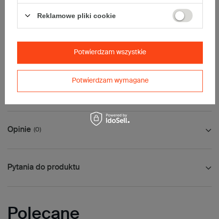
• InPost C
• Pocztex L
Reklamowe pliki cookie
• Orlen Paczka L
Maksymalna waga paczki -
31,5kg
Maksymalna ilość w jednej przesyłce -
2 x komplet
(40 szt.)
Potwierdzam wszystkie
Potwierdzam wymagane
Jak mierzyć opakowanie
Opinie
(0)
Pytania do produktu
Polecane