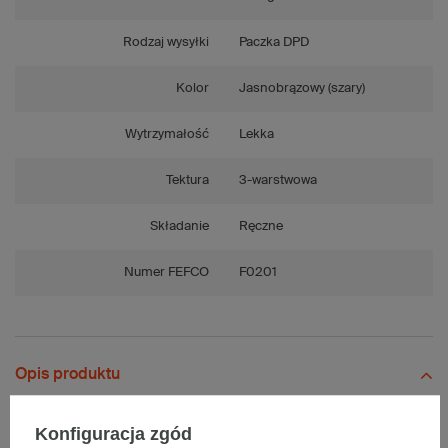
Rodzaj wysyłki
Paczka DPD
Kolor
Jasnobrązowy (szary)
Wytrzymałość
Lekka
Tektura
3-warstwowa
Składanie
Ręczne
Numer FEFCO
F0201
Opis produktu
Konfiguracja zgód