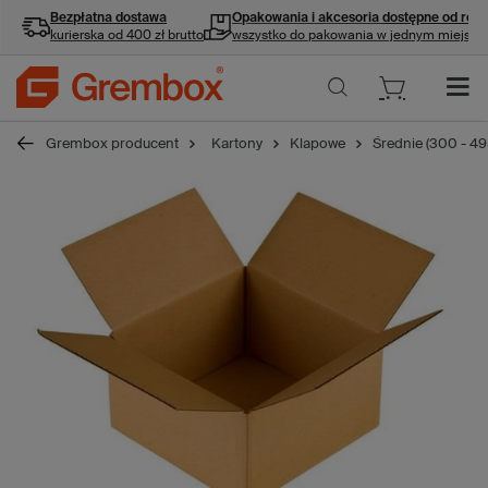
Bezpłatna dostawa
Opakowania i akcesoria
dostępne od ręki
kurierska od 400 zł brutto
wszystko do pakowania w jednym miejscu
Grembox producent
Kartony
Klapowe
Średnie (300 - 4