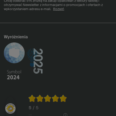
Chcę odebrać 5% zniżkę na zakup opakowań z tektury falistej i
otrzymywać Newsletter z informacjami o promocjach i ofertach z
wykorzystaniem adresu e-mail.
Rozwiń
Wyróżnienia
5
/ 5
1146