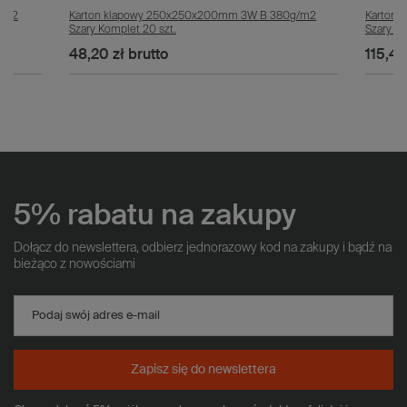
g/m2
Karton klapowy 250x250x200mm 3W B 380g/m2
Karton
Szary Komplet 20 szt.
Szary Ko
48,20 zł
brutto
115,40
5% rabatu na zakupy
Dołącz do newslettera, odbierz jednorazowy kod na zakupy i bądź na
bieżąco z nowościami
Podaj swój adres e-mail
Zapisz się do newslettera