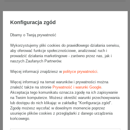
Konfiguracja zgód
Opis produktu
Dbamy o Twoją prywatność
Wykorzystujemy pliki cookies do prawidłowego działania serwisu,
Komplet szarych kartonów klapowych - 20 szt.
aby oferować funkcje społecznościowe, analizować ruch i
Wymiary zewnętrzne: 450x200x200mm (długość x szerokość x
prowadzić działania marketingowe - zarówno przez nas, jak i
wysokość)
Opakowanie wykonane jest z tektury falistej 3-warstwowej, fala B
naszych Zaufanych Partnerów.
380 g/m2
Więcej informacji znajdziesz w
polityce prywatności
.
Wymiary
:
• zewnętrzne:
450x200x200 mm
Więcej informacji na temat warunków i prywatności można
• wewnętrzne:
444x194x188 mm
znaleźć także na stronie
Prywatność i warunki Google
.
Akceptacja tego komunikatu oznacza zgodę na ich zapisywanie
• pojemność:
16 l
na Twoim komputerze. Możesz określić warunki przechowywania
lub dostępu do nich klikając w zakładkę "Konfiguracja zgód".
Materiał
:
Zgodę możesz wycofać w dowolnym momencie poprzez
• tektura falista:
3-warstwowa
usunięcie plików cookies z przeglądarki z danego urządzenia
• fala:
B
końcowego.
• gramatura:
380 g/m2
• kolor:
Szary