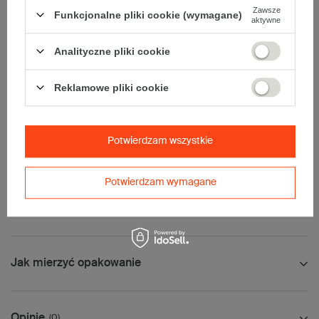
Zawsze
Funkcjonalne pliki cookie (wymagane)
aktywne
Dodatkowe
:
• waga jednostkowa (+/-5%):
193 g
Analityczne pliki cookie
• typ fefco:
F0201
Karton nadaje się do pakowania wysyłek kurierskich:
Reklamowe pliki cookie
• Poczta Polska List L
• Poczta Polska Paczka A
• InPost C
Potwierdzam wszystkie
• Pocztex M
• Orlen Paczka L
Potwierdzam wymagane
Maksymalna waga paczki -
31,5kg
Maksymalna ilość w jednej przesyłce -
6 x komplet
(120 szt.)
Jak mierzyć opakowanie
Opinie
(0)