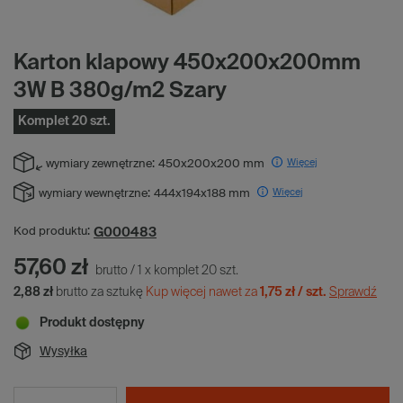
Karton klapowy 450x200x200mm
3W B 380g/m2 Szary
Komplet 20 szt.
Więcej
wymiary zewnętrzne:
450x200x200 mm
Więcej
wymiary wewnętrzne:
444x194x188 mm
G000483
Kod produktu:
57,60 zł
brutto
/
1
x
komplet
20
szt.
2,88 zł
brutto za sztukę
Kup więcej nawet za
1,75 zł / szt.
Sprawdź
Produkt dostępny
Wysyłka