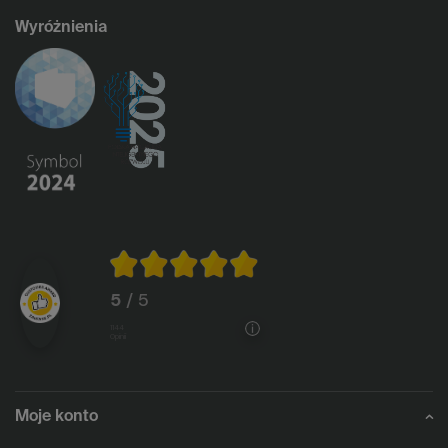
Wyróżnienia
5
/ 5
1144
opinii
Moje konto