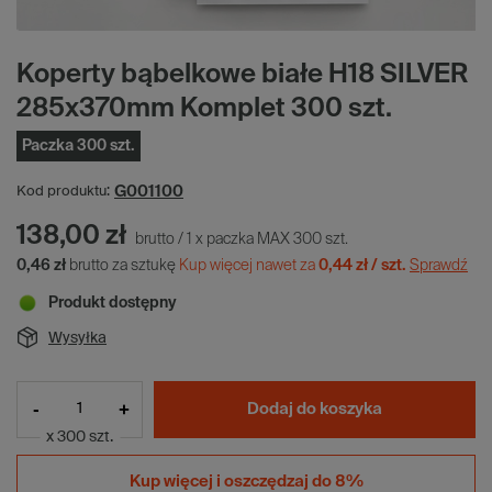
Koperty bąbelkowe białe H18 SILVER
285x370mm Komplet 300 szt.
Paczka 300 szt.
G001100
Kod produktu:
138,00 zł
brutto
/
1
x
paczka MAX
300
szt.
0,46 zł
brutto za sztukę
Kup więcej nawet za
0,44 zł / szt.
Sprawdź
Produkt dostępny
Wysyłka
-
+
Dodaj do koszyka
x 300 szt.
Kup więcej i
oszczędzaj do 8%