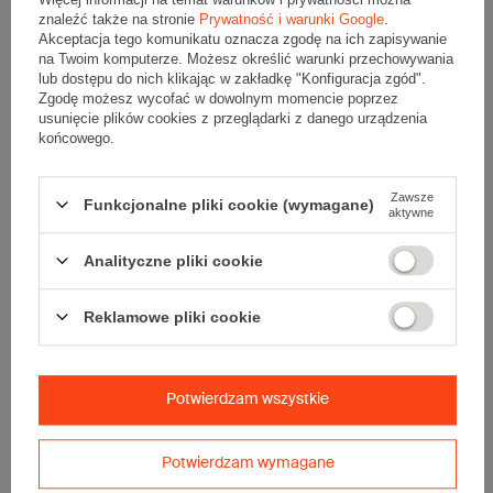
• zewnętrzne:
285x370
mm
znaleźć także na stronie
Prywatność i warunki Google
.
Akceptacja tego komunikatu oznacza zgodę na ich zapisywanie
na Twoim komputerze. Możesz określić warunki przechowywania
Materiał
:
lub dostępu do nich klikając w zakładkę "Konfiguracja zgód".
Zgodę możesz wycofać w dowolnym momencie poprzez
• gramatura papieru:
75g/m2
usunięcie plików cookies z przeglądarki z danego urządzenia
• folia bąbelkowa LDPE - podwójna warstwa
35 µm
końcowego.
• kolor:
Biały
Zawsze
Funkcjonalne pliki cookie (wymagane)
aktywne
Dodatkowe
:
• producent:
SILVER
Analityczne pliki cookie
Reklamowe pliki cookie
Opinie
(0)
Potwierdzam wszystkie
Pytania do produktu
Potwierdzam wymagane