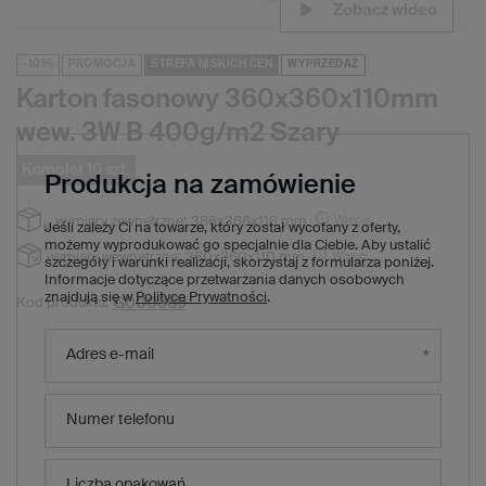
Zobacz wideo
Zobacz wideo
Zobacz wideo
-10%
PROMOCJA
STREFA NISKICH CEN
WYPRZEDAŻ
Karton fasonowy 360x360x110mm
wew. 3W B 400g/m2 Szary
Komplet 10 szt.
Produkcja na zamówienie
Więcej
wymiary zewnętrzne:
386x366x116 mm
Jeśli zależy Ci na towarze, który został wycofany z oferty,
możemy wyprodukować go specjalnie dla Ciebie. Aby ustalić
Więcej
wymiary wewnętrzne:
360x360x110 mm
szczegóły i warunki realizacji, skorzystaj z formularza poniżej.
Informacje dotyczące przetwarzania danych osobowych
znajdują się w
Polityce Prywatności
.
G000369
Kod produktu:
48,10 zł
(Zniżka
10
%)
Cena regularna:
Adres e-mail
43,30 zł
brutto
/
1
x
komplet
10
szt.
4,33 zł
brutto za sztukę
Numer telefonu
Produkt niedostępny. Będzie wkrótce
Liczba opakowań