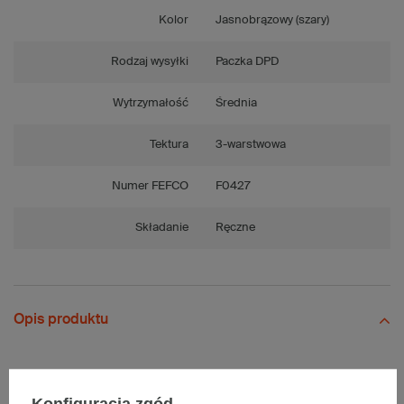
Kolor
Jasnobrązowy (szary)
Rodzaj wysyłki
Paczka DPD
Wytrzymałość
Średnia
Tektura
3-warstwowa
Numer FEFCO
F0427
Składanie
Ręczne
Opis produktu
Komplet szarych kartonów fasonowych - 10 szt.
Konfiguracja zgód