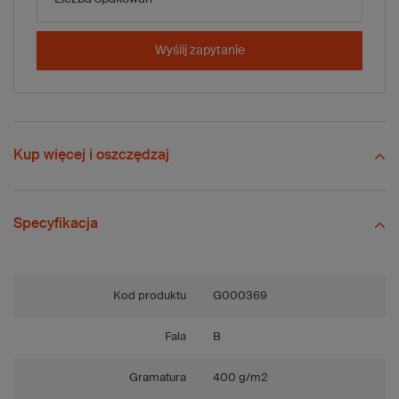
-
+
Dodaj do koszyka
x 10 szt.
Wyślij zapytanie
Porównaj
Zapisz
Wyślij
Zadaj pytanie
Kup więcej i oszczędzaj
Specyfikacja
Kod produktu
G000369
Fala
B
Gramatura
400 g/m2