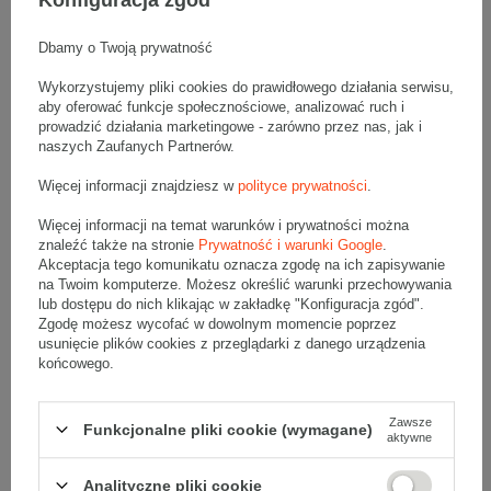
Wymiary wewnętrzne: 360x360x110mm (długość x szerokość x
wysokość)
Opakowanie wykonane jest z tektury falistej 3-warstwowej, fala B
400 g/m2
Dbamy o Twoją prywatność
Wymiary
:
Wykorzystujemy pliki cookies do prawidłowego działania serwisu,
aby oferować funkcje społecznościowe, analizować ruch i
• zewnętrzne:
386x366x116 mm
prowadzić działania marketingowe - zarówno przez nas, jak i
• wewnętrzne:
360x360x110 mm
naszych Zaufanych Partnerów.
• pojemność:
14 l
Więcej informacji znajdziesz w
polityce prywatności
.
Materiał
:
• tektura falista:
3-warstwowa
Więcej informacji na temat warunków i prywatności można
• fala:
B
znaleźć także na stronie
Prywatność i warunki Google
.
Akceptacja tego komunikatu oznacza zgodę na ich zapisywanie
• gramatura:
400 g/m2
na Twoim komputerze. Możesz określić warunki przechowywania
• kolor:
Szary
lub dostępu do nich klikając w zakładkę "Konfiguracja zgód".
Zgodę możesz wycofać w dowolnym momencie poprzez
Dodatkowe
:
usunięcie plików cookies z przeglądarki z danego urządzenia
• waga jednostkowa (+/-5%):
289 g
końcowego.
• typ fefco:
F0427
• składanie:
Ręczne
Zawsze
Funkcjonalne pliki cookie (wymagane)
aktywne
Karton nadaje się do pakowania wysyłek kurierskich:
• Poczta Polska List L
Analityczne pliki cookie