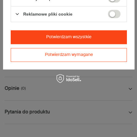
• Poczta Polska Paczka A
• InPost B
Reklamowe pliki cookie
• Pocztex M
• Orlen Paczka M
Maksymalna waga paczki -
31,5kg
Potwierdzam wszystkie
Maksymalna ilość w jednej przesyłce -
6 x komplet
(60 szt.)
Potwierdzam wymagane
Jak mierzyć opakowanie
Opinie
(0)
Pytania do produktu