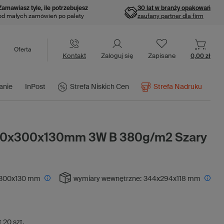
Zamawiasz tyle, ile potrzebujesz
30 lat w branży opakowań
od małych zamówień po palety
zaufany partner dla firm
Oferta
Kontakt
Zaloguj się
Zapisane
0,00 zł
anie
InPost
Strefa Niskich Cen
Strefa Nadruku
350x300x130mm 3W B 380g/m2 Szary
300x130 mm
wymiary wewnętrzne:
344x294x118 mm
t
20
szt.