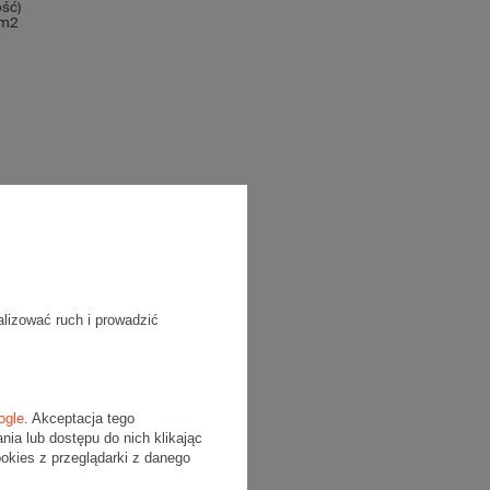
ść)
/m2
alizować ruch i prowadzić
ogle
. Akceptacja tego
a lub dostępu do nich klikając
kies z przeglądarki z danego