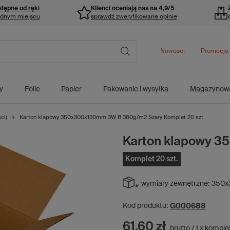
stępne od ręki
Klienci oceniają nas na 4,9/5
ednym miejscu
sprawdź zweryfikowane opinie
Nowości
Promocje
y
Folie
Papier
Pakowanie i wysyłka
Magazynow
ci)
Karton klapowy 350x300x130mm 3W B 380g/m2 Szary Komplet 20 szt.
Karton klapowy 
Komplet 20 szt.
wymiary zewnętrzne:
350x
G000688
Kod produktu:
61,60 zł
brutto
/
1
x
komple