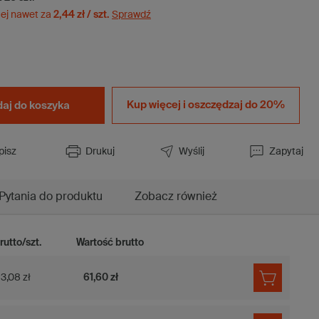
ej nawet za
2,44 zł / szt.
Sprawdź
Kup więcej i
oszczędzaj do 20%
aj do koszyka
pisz
Drukuj
Wyślij
Zapytaj
Pytania do produktu
Zobacz również
rutto/szt.
Wartość brutto
3,08 zł
61,60 zł