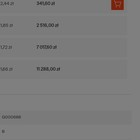
2,44 zł
341,60 zł
1,85 zł
2 516,00 zł
1,72 zł
7 017,60 zł
1,66 zł
11 288,00 zł
G000688
B