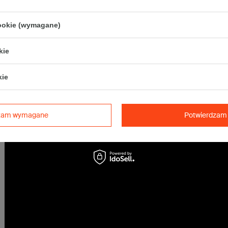
• Pocztex M
• Orlen Paczka M
cookie (wymagane)
Maksymalna waga paczki -
31,5kg
Maksymalna ilość w jednej przesyłce -
6 x komplet
(120 szt.)
kie
kie
dzam wymagane
Potwierdzam 