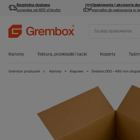
Bezpłatna dostawa
Opakowania i akcesoria
do
kurierska od 400 zł brutto
wszystko do pakowania w j
Kartony
Tektura, przekładki i tacki
Koperty
Taśm
Grembox producent
Kartony
Klapowe
Średnie (300 - 495 mm długoś