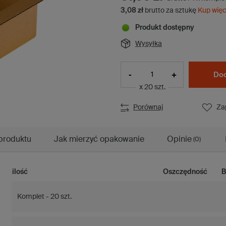
3,08 zł
brutto za sztukę
Kup więc
Produkt dostępny
Wysyłka
-
+
Dod
x 20 szt.
Porównaj
Za
produktu
Jak mierzyć opakowanie
Opinie
(0)
ilość
Oszczędność
B
Komplet - 20 szt.