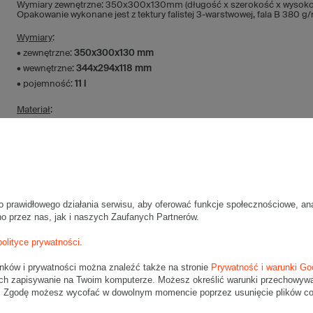
Wymiary zewnętrzne: 350x300x130mm (długość x szerokość x wysoko
Opakowanie wykonane jest z tektury falistej 3-warstwowej, fala B 380 g
Wymiary
:
• zewnętrzne:
350x300x130 mm
• wewnętrzne:
344x294x118 mm
• pojemność:
11 l
Materiał
:
• tektura falista:
3-warstwowa
• fala:
B
• gramatura:
380 g/m2
• kolor:
Szary
Dodatkowe
:
o prawidłowego działania serwisu, aby oferować funkcje społecznościowe, an
• waga jednostkowa (+/-5%):
207 g
no przez nas, jak i naszych Zaufanych Partnerów.
• typ fefco:
F0201
polityce prywatności
.
Karton nadaje się do pakowania wysyłek kurierskich:
unków i prywatności można znaleźć także na stronie
Prywatność i warunki Go
• Poczta Polska List L
ch zapisywanie na Twoim komputerze. Możesz określić warunki przechowywani
• Poczta Polska Paczka A
". Zgodę możesz wycofać w dowolnym momencie poprzez usunięcie plików coo
• InPost B