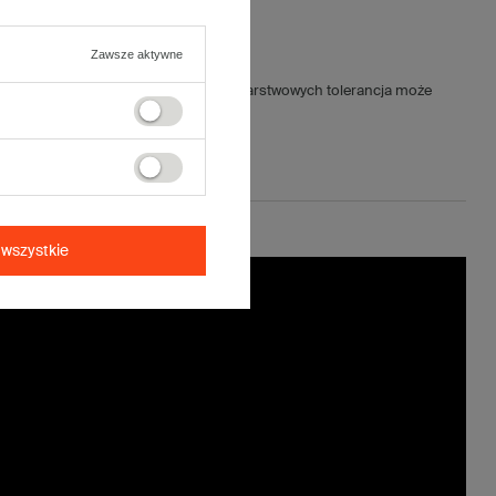
Zawsze aktywne
jnych wynosi ±5mm (dla kartonów 5-warstwowych tolerancja może
wszystkie