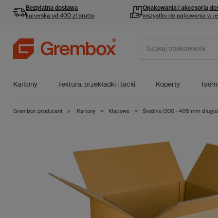
Bezpłatna dostawa
Opakowania i akcesoria
do
kurierska od 400 zł brutto
wszystko do pakowania w j
Kartony
Tektura, przekładki i tacki
Koperty
Taśm
Grembox producent
Kartony
Klapowe
Średnie (300 - 495 mm długoś