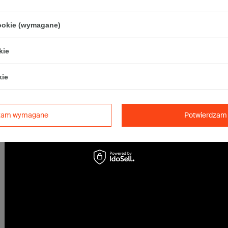
Maksymalna waga paczki -
31,5kg
Maksymalna ilość w jednej przesyłce -
3 x komplet
(60 szt.)
cookie (wymagane)
Tolerancja wymiarów wynikająca z parametrów pracy maszyn produkcy
kie
być większa ze względu na grubość tektury).
kie
dzam wymagane
Potwierdzam 