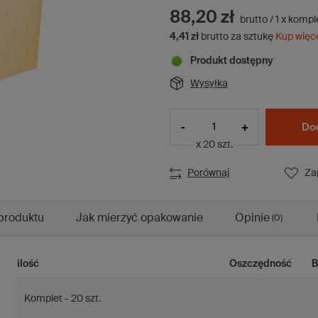
88,20 zł
brutto
/
1
x
kompl
4,41 zł
brutto za sztukę
Kup więc
Produkt dostępny
Wysyłka
-
+
Do
x 20 szt.
Porównaj
Za
produktu
Jak mierzyć opakowanie
Opinie
(0)
ilość
Oszczędność
B
Komplet - 20 szt.