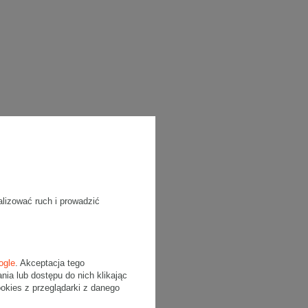
alizować ruch i prowadzić
ogle
. Akceptacja tego
a lub dostępu do nich klikając
kies z przeglądarki z danego