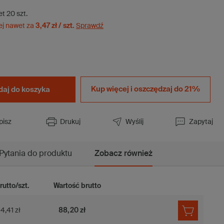
et
20
szt.
ej nawet za
3,47 zł / szt.
Sprawdź
Kup więcej i
oszczędzaj do 21%
daj do koszyka
pisz
Drukuj
Wyślij
Zapytaj
Pytania do produktu
Zobacz również
rutto/szt.
Wartość brutto
4,41 zł
88,20 zł