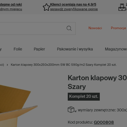
stępne od ręki
Klienci oceniają nas na 4,9/5
ednym miejscu
sprawdź zweryfikowane opinie
Nowości
Promocje
y
Folie
Papier
Pakowanie i wysyłka
Magazynow
ci)
Karton klapowy 300x250x200mm 5W BC 590g/m2 Szary Komplet 20 szt.
Karton klapowy 
Szary
Komplet 20 szt.
wymiary zewnętrzne:
300x
G000808
Kod produktu: