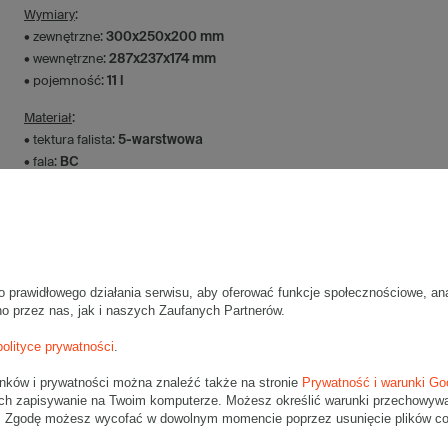
Wymiary
:
• zewnętrzne:
300x250x200 mm
• wewnętrzne:
287x237x174 mm
• pojemność:
11 l
Materiał
:
• tektura falista:
5-warstwowa
• fala:
BC
• gramatura:
590 g/m2
• kolor:
Szary
Dodatkowe
:
• waga jednostkowa (+/-5%):
275 g
• typ fefco:
F0201
o prawidłowego działania serwisu, aby oferować funkcje społecznościowe, an
no przez nas, jak i naszych Zaufanych Partnerów.
Karton nadaje się do pakowania wysyłek kurierskich:
polityce prywatności
.
• Poczta Polska List L
• Poczta Polska Paczka A
unków i prywatności można znaleźć także na stronie
Prywatność i warunki Go
• InPost C
ch zapisywanie na Twoim komputerze. Możesz określić warunki przechowywani
• Pocztex M
". Zgodę możesz wycofać w dowolnym momencie poprzez usunięcie plików coo
• Orlen Paczka L