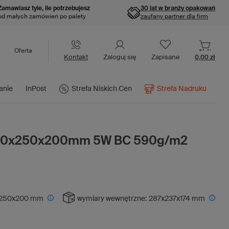
Zamawiasz tyle, ile potrzebujesz
30 lat w branży opakowań
od małych zamówień po palety
zaufany partner dla firm
Oferta
Kontakt
Zaloguj się
Zapisane
0,00 zł
anie
InPost
Strefa Niskich Cen
Strefa Nadruku
300x250x200mm 5W BC 590g/m2
250x200 mm
wymiary wewnętrzne:
287x237x174 mm