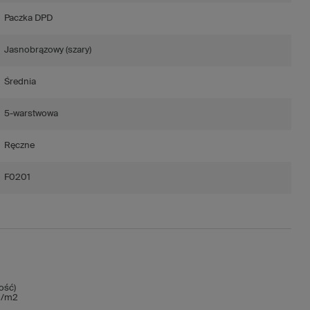
Paczka DPD
Jasnobrązowy (szary)
Średnia
5-warstwowa
Ręczne
F0201
ość)
 g/m2