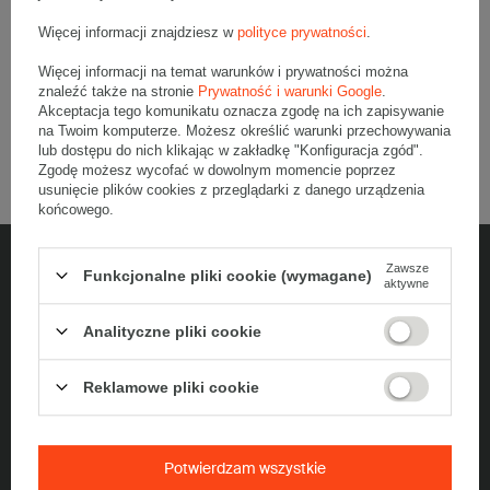
Więcej informacji znajdziesz w
polityce prywatności
.
Wybierz ilość
Więcej informacji na temat warunków i prywatności można
Porównaj
Zapisz
znaleźć także na stronie
Prywatność i warunki Google
.
Akceptacja tego komunikatu oznacza zgodę na ich zapisywanie
na Twoim komputerze. Możesz określić warunki przechowywania
lub dostępu do nich klikając w zakładkę "Konfiguracja zgód".
1
2
Zgodę możesz wycofać w dowolnym momencie poprzez
usunięcie plików cookies z przeglądarki z danego urządzenia
końcowego.
Zawsze
Funkcjonalne pliki cookie (wymagane)
aktywne
5% rabatu na zakupy
Analityczne pliki cookie
Dołącz do newslettera, odbierz jednorazowy kod na zakupy i bądź na
bieżąco z nowościami
Reklamowe pliki cookie
Podaj swój adres e-mail
Potwierdzam wszystkie
Zapisz się do newslettera