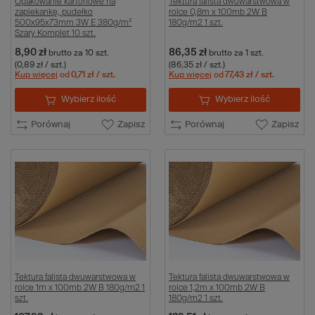
Opakowanie kartonowe na
Tektura falista dwuwarstwowa w
zapiekankę, pudełko
rolce 0,8m x 100mb 2W B
500x95x73mm 3W E 380g/m²
180g/m2 1 szt.
Szary Komplet 10 szt.
8,90 zł
86,35 zł
brutto
za 10 szt.
brutto
za 1 szt.
(0,89 zł / szt.)
(86,35 zł / szt.)
Kup więcej
od
0,71 zł
/ szt.
Kup więcej
od
77,43 zł
/ szt.
Wybierz ilość
Wybierz ilość
Porównaj
Zapisz
Porównaj
Zapisz
Tektura falista dwuwarstwowa w
Tektura falista dwuwarstwowa w
rolce 1m x 100mb 2W B 180g/m2 1
rolce 1,2m x 100mb 2W B
szt.
180g/m2 1 szt.