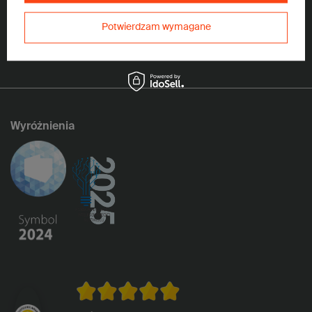
Potwierdzam wymagane
Chcę odebrać 5% zniżkę na zakup opakowań z tektury falistej i
otrzymywać Newsletter z informacjami o promocjach i ofertach z
wykorzystaniem adresu e-mail.
Rozwiń
Wyróżnienia