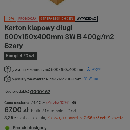
-10%
PROMOCJA
STREFA NISKICH CEN
WYPRZEDAŻ
Karton klapowy długi
500x150x400mm 3W B 400g/m2
Szary
Komplet 20 szt.
Więcej
wymiary zewnętrzne:
500x150x400 mm
Więcej
wymiary wewnętrzne:
494x144x388 mm
G000462
Kod produktu:
74,40 zł
(Zniżka
10
%)
Cena regularna:
67,00 zł
brutto
/
1
x
komplet
20
szt.
3,35 zł
brutto za sztukę
Kup więcej nawet za
2,66 zł / szt.
Sprawdź
Produkt dostępny