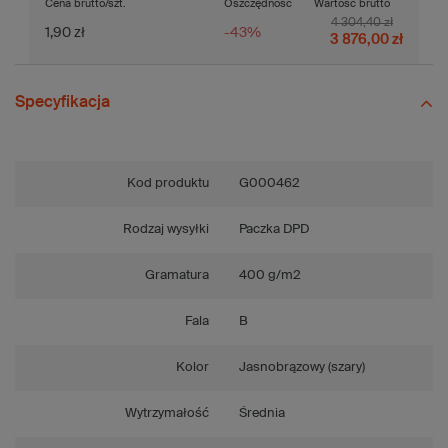
Cena brutto/szt.
Oszczędność
Wartość brutto
4 304,40 zł
1,90 zł
-43%
3 876,00 zł
Specyfikacja
Kod produktu
G000462
Rodzaj wysyłki
Paczka DPD
Gramatura
400 g/m2
Fala
B
Kolor
Jasnobrązowy (szary)
Wytrzymałość
Średnia