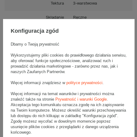
Tektura
3-warstwowa
Składanie
Ręczne
Konfiguracja zgód
Numer FEFCO
F0201
Dbamy o Twoją prywatność
Wykorzystujemy pliki cookies do prawidłowego działania serwisu,
aby oferować funkcje społecznościowe, analizować ruch i
Opis produktu
prowadzić działania marketingowe - zarówno przez nas, jak i
naszych Zaufanych Partnerów.
Więcej informacji znajdziesz w
polityce prywatności
.
Komplet szarych kartonów klapowych - 20 szt.
Wymiary zewnętrzne: 500x150x400mm (długość x szerokość x
Więcej informacji na temat warunków i prywatności można
wysokość)
znaleźć także na stronie
Prywatność i warunki Google
.
Opakowanie wykonane jest z tektury falistej 3-warstwowej, fala B
Akceptacja tego komunikatu oznacza zgodę na ich zapisywanie
400 g/m2
na Twoim komputerze. Możesz określić warunki przechowywania
Wymiary
:
lub dostępu do nich klikając w zakładkę "Konfiguracja zgód".
Zgodę możesz wycofać w dowolnym momencie poprzez
• zewnętrzne:
500x150x400 mm
usunięcie plików cookies z przeglądarki z danego urządzenia
• wewnętrzne:
494x144x388 mm
końcowego.
• pojemność:
27 l