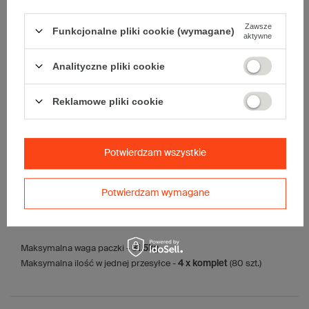
Materiał
:
Zawsze
Funkcjonalne pliki cookie (wymagane)
• tektura falista:
3-warstwowa
aktywne
• fala:
B
Analityczne pliki cookie
• gramatura:
400 g/m2
• kolor:
Szary
Reklamowe pliki cookie
Dodatkowe
:
• waga jednostkowa (+/-5%):
283 g
• typ fefco:
F0201
Potwierdzam wszystkie
Karton nadaje się do pakowania wysyłek kurierskich:
• Poczta Polska Paczka A
• InPost C
Potwierdzam wymagane
• Pocztex M
• Orlen Paczka L
Maksymalna waga paczki -
31,5kg
Maksymalna ilość w jednej przesyłce -
4 x komplet
(80 szt.)