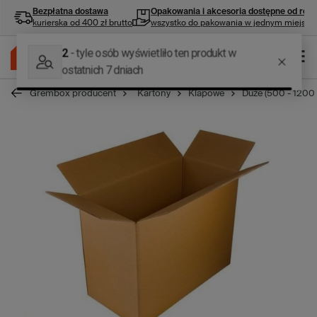
Bezpłatna dostawa
Opakowania i akcesoria
dostępne od ręki
kurierska od 400 zł brutto
wszystko do pakowania w jednym miejscu
Grembox producent
Kartony
Klapowe
Duże (500 - 1200