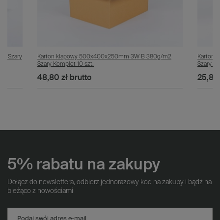
m2 Szary
Karton klapowy 500x400x250mm 3W B 380g/m2
Karton 
Szary Komplet 10 szt.
Szary Ko
48,80 zł
brutto
25,80 
5% rabatu na zakupy
Dołącz do newslettera, odbierz jednorazowy kod na zakupy i bądź na
bieżąco z nowościami
Podaj swój adres e-mail