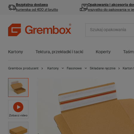
Bezpłatna dostawa
Opakowania i akcesoria
do
kurierska od 400 zł brutto
wszystko do pakowania w j
Kartony
Tektura, przekładki i tacki
Koperty
Taśm
Grembox producent
Kartony
Fasonowe
Składane ręcznie
Karton
Zobacz video