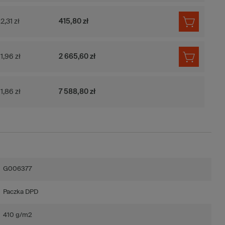
2,31 zł
415,80 zł
1,96 zł
2 665,60 zł
1,86 zł
7 588,80 zł
G006377
Paczka DPD
410 g/m2