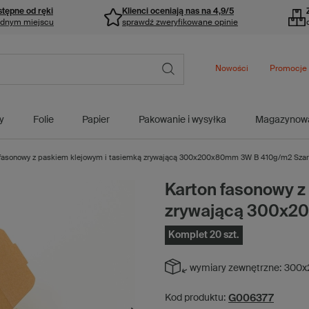
stępne od ręki
Klienci oceniają nas na 4,9/5
ednym miejscu
sprawdź zweryfikowane opinie
Nowości
Promocje
y
Folie
Papier
Pakowanie i wysyłka
Magazynow
 fasonowy z paskiem klejowym i tasiemką zrywającą 300x200x80mm 3W B 410g/m2 Szary
Karton fasonowy z
zrywającą 300x2
Komplet 20 szt.
wymiary zewnętrzne:
300x
G006377
Kod produktu: