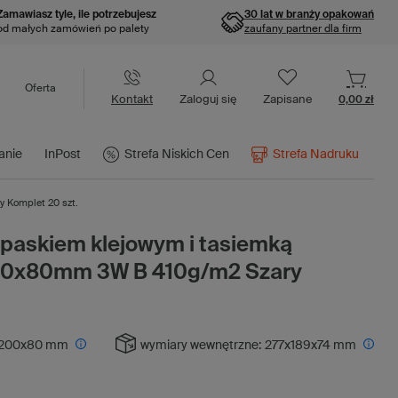
Zamawiasz tyle, ile potrzebujesz
30 lat w branży opakowań
od małych zamówień po palety
zaufany partner dla firm
Oferta
Kontakt
Zaloguj się
Zapisane
0,00 zł
anie
InPost
Strefa Niskich Cen
Strefa Nadruku
 Komplet 20 szt.
 paskiem klejowym i tasiemką
00x80mm 3W B 410g/m2 Szary
200x80 mm
wymiary wewnętrzne:
277x189x74 mm