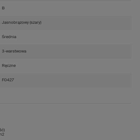
B
Jasnobrązowy (szary)
Średnia
3-warstwowa
Ręczne
F0427
ść)
/m2