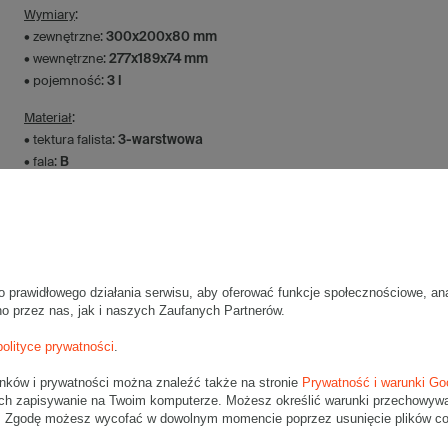
Wymiary
:
• zewnętrzne:
300x200x80 mm
• wewnętrzne:
277x189x74 mm
• pojemność:
3 l
Materiał
:
• tektura falista:
3-warstwowa
• fala:
B
• gramatura:
410 g/m2
• kolor:
Szary
Dodatkowe
:
• waga jednostkowa (+/-5%):
123 g
• typ fefco:
F0427
o prawidłowego działania serwisu, aby oferować funkcje społecznościowe, an
no przez nas, jak i naszych Zaufanych Partnerów.
• składanie:
Ręczne
polityce prywatności
.
Karton nadaje się do pakowania wysyłek kurierskich:
• Poczta Polska List L
unków i prywatności można znaleźć także na stronie
Prywatność i warunki Go
• Poczta Polska Paczka A
ch zapisywanie na Twoim komputerze. Możesz określić warunki przechowywani
• InPost A
". Zgodę możesz wycofać w dowolnym momencie poprzez usunięcie plików coo
• Pocztex S