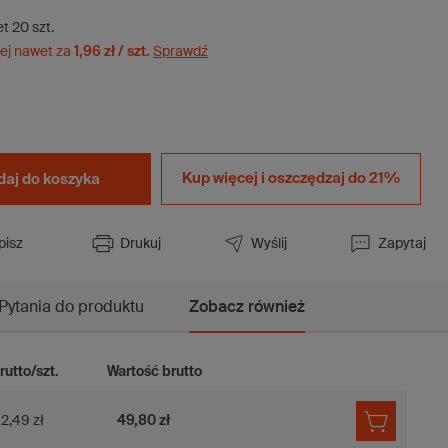
et
20
szt.
ej nawet za
1,96 zł / szt.
Sprawdź
Kup więcej i
oszczędzaj do 21%
daj do koszyka
pisz
Drukuj
Wyślij
Zapytaj
Pytania do produktu
Zobacz również
rutto/szt.
Wartość brutto
2,49 zł
49,80 zł