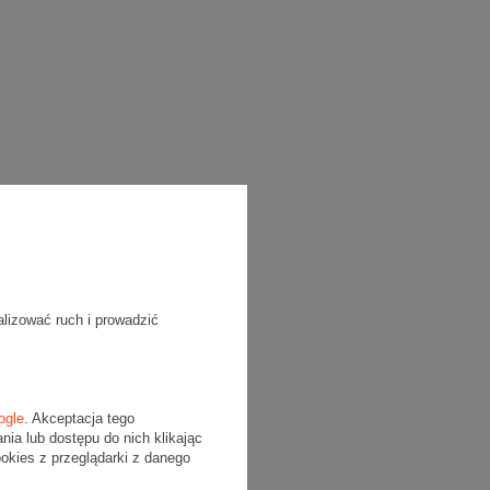
alizować ruch i prowadzić
ogle
. Akceptacja tego
a lub dostępu do nich klikając
kies z przeglądarki z danego