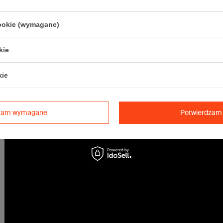
• Orlen Paczka S
Opakowanie z paskiem klejowym. Łatwe w składaniu - bardzo sztywne i e
cookie (wymagane)
Świetne do masowej wysyłki - tasiemka zrywająca ułatwia otwieranie.
kie
Maksymalna waga paczki -
31,5kg
Maksymalna ilość w jednej przesyłce -
8 x komplet
(160 szt.)
kie
dzam wymagane
Potwierdzam 