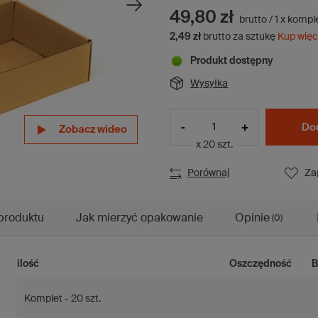
49,80 zł
brutto
/
1
x
kompl
2,49 zł
brutto za sztukę
Kup więc
Produkt dostępny
Wysyłka
-
+
Do
Zobacz wideo
Zobacz wideo
Zobacz wideo
x 20 szt.
Porównaj
Za
produktu
Jak mierzyć opakowanie
Opinie
(0)
ilość
Oszczędność
B
Komplet - 20 szt.