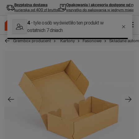
Bezpłatna dostawa
Opakowania i akcesoria
dostępne od ręki
kurierska od 400 zł brutto
wszystko do pakowania w jednym miejscu
Grembox producent
Kartony
Fasonowe
Składane autom