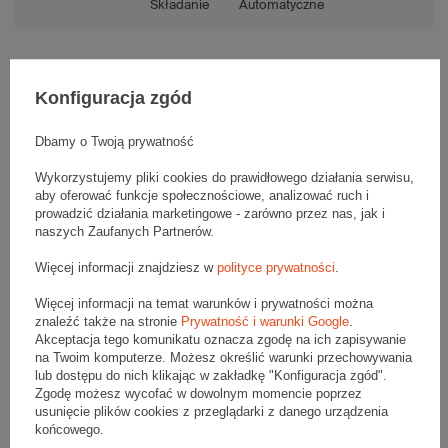
Składanie
Automatyczne
Konfiguracja zgód
Opis produktu
Dbamy o Twoją prywatność
Wykorzystujemy pliki cookies do prawidłowego działania serwisu,
Komplet szarych kartonów fasonowych - 20 szt.
aby oferować funkcje społecznościowe, analizować ruch i
Wymiary zewnętrzne: 200x120x60mm (długość x szerokość x
prowadzić działania marketingowe - zarówno przez nas, jak i
wysokość)
Opakowanie wykonane jest z tektury falistej 3-warstwowej, fala E
naszych Zaufanych Partnerów.
370 g/m2
Więcej informacji znajdziesz w
polityce prywatności
.
Wymiary
:
• zewnętrzne:
200x120x60 mm
Więcej informacji na temat warunków i prywatności można
• wewnętrzne:
190x113x56 mm
znaleźć także na stronie
Prywatność i warunki Google
.
Akceptacja tego komunikatu oznacza zgodę na ich zapisywanie
• pojemność:
1 l
na Twoim komputerze. Możesz określić warunki przechowywania
lub dostępu do nich klikając w zakładkę "Konfiguracja zgód".
Materiał
:
Zgodę możesz wycofać w dowolnym momencie poprzez
• tektura falista:
3-warstwowa
usunięcie plików cookies z przeglądarki z danego urządzenia
• fala:
E
końcowego.
• gramatura:
370 g/m2