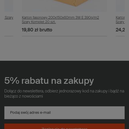
m2 Szary
Karton fasonowy 200x150x60mm 3W E 390g/m2
Karton
Szary Komplet 20 szt.
Szary Ko
19,80 zł
brutto
24,20 
5% rabatu na zakupy
Dołącz do newslettera, odbierz jednorazowy kod na zakupy i bądź na
bieżąco z nowościami
Podaj swój adres e-mail