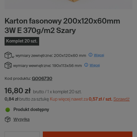
Karton fasonowy 200x120x60mm
3W E 370g/m2 Szary
Komplet 20 szt.
Więcej
wymiary zewnętrzne:
200x120x60 mm
Więcej
wymiary wewnętrzne:
190x113x56 mm
G006730
Kod produktu:
16,80 zł
brutto
/
1
x
komplet
20
szt.
0,84 zł
brutto za sztukę
Kup więcej nawet za
0,57 zł / szt.
Sprawdź
Produkt dostępny
Wysyłka