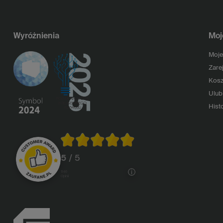
Wyróżnienia
Moj
Moje
Zarej
Kosz
Ulub
Histo
5
/ 5
1146
opinii