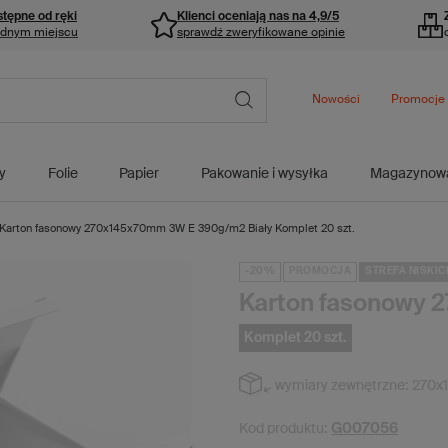
stępne od ręki
Klienci oceniają nas na 4,9/5
ednym miejscu
sprawdź zweryfikowane opinie
Nowości
Promocje
y
Folie
Papier
Pakowanie i wysyłka
Magazynow
Karton fasonowy 270x145x70mm 3W E 390g/m2 Biały Komplet 20 szt.
-20%
PROMOCJA
STREFA NISKIC
Karton fasonowy 
Komplet 20 szt.
wymiary zewnętrzne:
270x
G007056
Kod produktu: