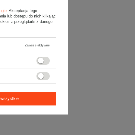
ogle
. Akceptacja tego
a lub dostępu do nich klikając
kies z przeglądarki z danego
Zawsze aktywne
wszystkie