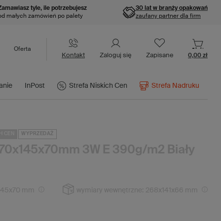
Zamawiasz tyle, ile potrzebujesz
30 lat w branży opakowań
od małych zamówień po palety
zaufany partner dla firm
Oferta
Kontakt
Zaloguj się
Zapisane
0,00 zł
anie
InPost
Strefa Niskich Cen
Strefa Nadruku
H CEN
WYPRZEDAŻ
270x145x70mm 3W E 390g/m2 Biały
145x70 mm
wymiary wewnętrzne:
268x141x66 mm