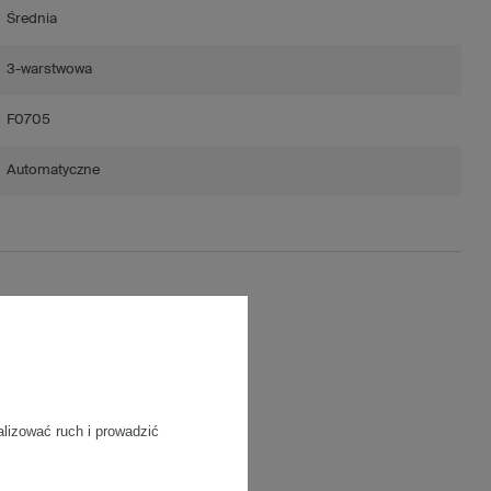
Średnia
3-warstwowa
F0705
Automatyczne
ć)
/m2
alizować ruch i prowadzić