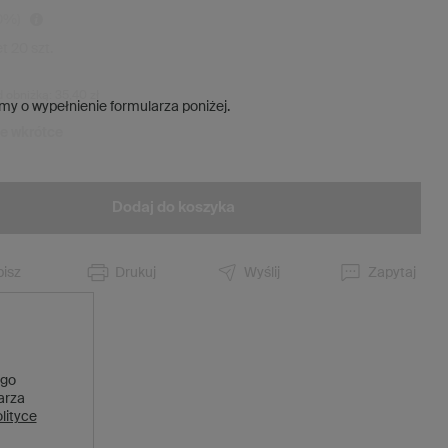
0
%)
et
20
szt.
d obniżką:
35,40 zł
my o wypełnienie formularza poniżej.
ie wkrótce
Dodaj do koszyka
isz
Drukuj
Wyślij
Zapytaj
 go
larza
lityce