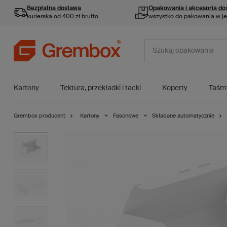
Bezpłatna dostawa
Opakowania i akcesoria
do
kurierska od 400 zł brutto
wszystko do pakowania w j
Kartony
Tektura, przekładki i tacki
Koperty
Taśm
Grembox producent
Kartony
Fasonowe
Składane automatycznie