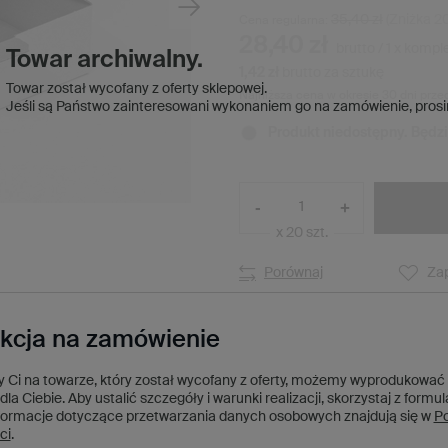
35,40 zł
(Zniżka
2
Cena regularna:
28,40 zł
brutto
/
1
x
kompl
Towar archiwalny.
1,42 zł
brutto za sztukę
Towar został wycofany z oferty sklepowej.
Najniższa cena w okresie 30 dni prze
Jeśli są Państwo zainteresowani wykonaniem go na zamówienie,
prosi
Produkt niedostępny. Będz
-
+
x 20 szt.
Porównaj
Zap
kcja na zamówienie
ży Ci na towarze, który został wycofany z oferty, możemy wyprodukować
dla Ciebie. Aby ustalić szczegóły i warunki realizacji, skorzystaj z formu
formacje dotyczące przetwarzania danych osobowych znajdują się w
Po
ci
.