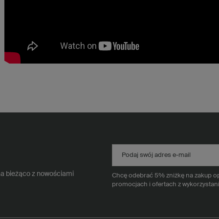
Podaj swój adres e-mail
na bieżąco z nowościami
Chcę odebrać 5% zniżkę na zakup opa
promocjach i ofertach z wykorzystan