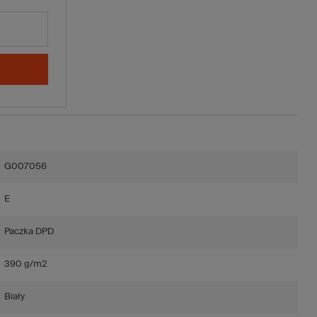
G007056
E
Paczka DPD
390 g/m2
Biały