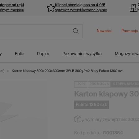
stępne od ręki
Klienci oceniają nas na 4,9/5
ednym miejscu
sprawdź zweryfikowane opinie
Nowości
Promocje
y
Folie
Papier
Pakowanie i wysyłka
Magazynow
ci)
Karton klapowy 300x200x300mm 3W B 360g/m2 Biały Paleta 1360 szt.
-20%
PROMOCJA
STREFA NISKIC
Karton klapowy 
Paleta 1360 szt.
wymiary zewnętrzne:
300x
G001384
Kod produktu: