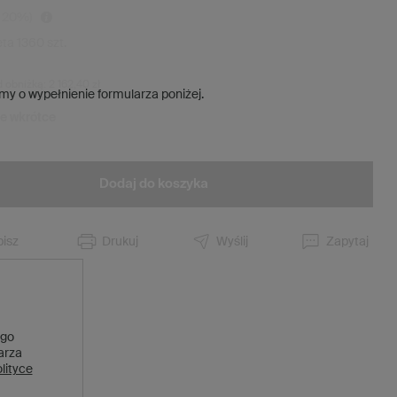
a
20
%)
eta
1360
szt.
d obniżką:
2 162,40 zł
my o wypełnienie formularza poniżej.
ie wkrótce
Dodaj do koszyka
isz
Drukuj
Wyślij
Zapytaj
 go
larza
lityce