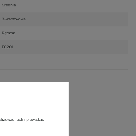
Średnia
3-warstwowa
Ręczne
F0201
ość)
/m2
alizować ruch i prowadzić