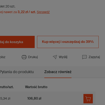
let
20
szt.
ej nawet za
3,22 zł / szt.
Sprawdź
Kup więcej i
oszczędzaj do 39%
aj do koszyka
pisz
Drukuj
Wyślij
Zapytaj
Pytania do produktu
Zobacz również
rutto/szt.
Wartość brutto
5,34 zł
106,80 zł