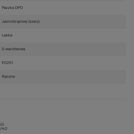
Paczka DPD
Jasnobrązowy (szary)
Lekka
5-warstwowa
F0201
Ręczne
ć)
 g/m2