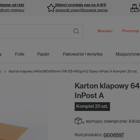
stępne od ręki
Klienci oceniają nas na 4,9/5
ednym miejscu
sprawdź zweryfikowane opinie
Nowości
Promocje
y
Folie
Papier
Pakowanie i wysyłka
Magazynow
)
Karton klapowy 640x380x80mm 5W EB 490g/m2 Szary InPost A Komplet 20 szt.
Karton klapowy 
InPost A
Komplet 20 szt.
wymiary zewnętrzne:
640x
G006597
Kod produktu: