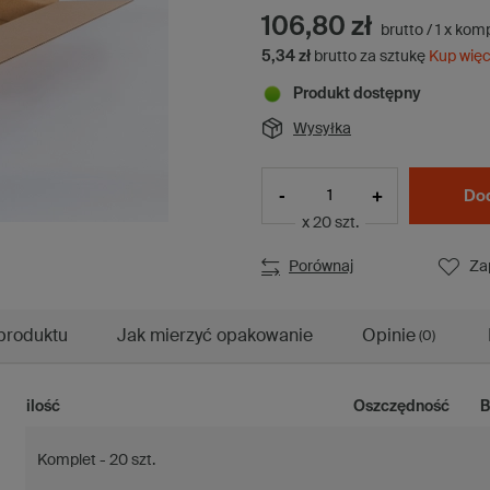
106,80 zł
brutto
/
1
x
komp
5,34 zł
brutto za sztukę
Kup więc
Produkt dostępny
Wysyłka
-
+
Dod
x 20 szt.
Porównaj
Za
produktu
Jak mierzyć opakowanie
Opinie
(0)
ilość
Oszczędność
B
Komplet - 20 szt.