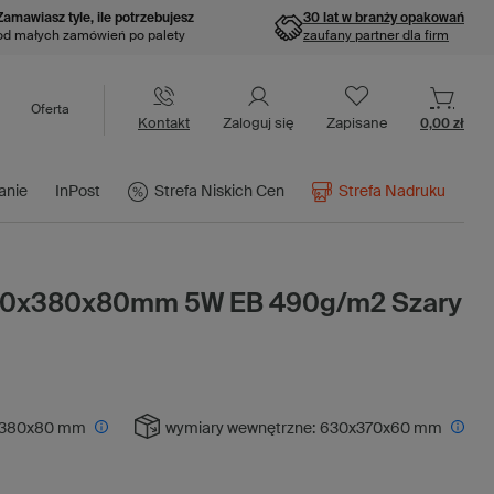
Zamawiasz tyle, ile potrzebujesz
30 lat w branży opakowań
od małych zamówień po palety
zaufany partner dla firm
Oferta
Kontakt
Zaloguj się
Zapisane
0,00 zł
anie
InPost
Strefa Niskich Cen
Strefa Nadruku
640x380x80mm 5W EB 490g/m2 Szary
380x80 mm
wymiary wewnętrzne:
630x370x60 mm