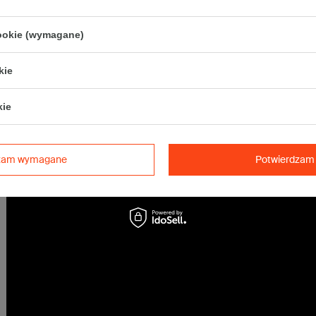
Maksymalna ilość w jednej przesyłce -
2 x komplet
(40 szt.)
cookie (wymagane)
kie
kie
dzam wymagane
Potwierdzam 