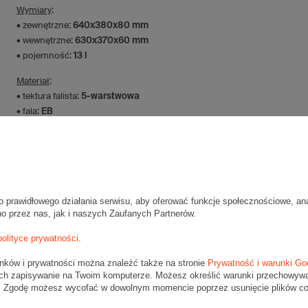
Wymiary
:
• zewnętrzne:
640x380x80 mm
• wewnętrzne:
630x370x60 mm
• pojemność:
13 l
Materiał
:
• tektura falista:
5-warstwowa
• fala:
EB
• gramatura:
490 g/m2
• kolor:
Szary
Dodatkowe
:
• waga jednostkowa (+/-5%):
441 g
• typ fefco:
F0201
o prawidłowego działania serwisu, aby oferować funkcje społecznościowe, an
no przez nas, jak i naszych Zaufanych Partnerów.
Karton nadaje się do pakowania wysyłek kurierskich:
polityce prywatności
.
• InPost A
• Poczta Polska Paczka B
unków i prywatności można znaleźć także na stronie
Prywatność i warunki Go
• Pocztex S
ch zapisywanie na Twoim komputerze. Możesz określić warunki przechowywani
". Zgodę możesz wycofać w dowolnym momencie poprzez usunięcie plików coo
Maksymalna waga paczki -
31,5kg