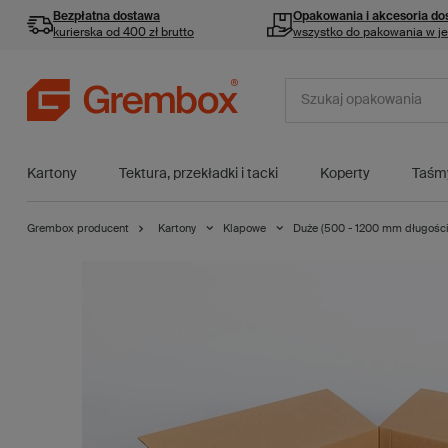
Bezpłatna dostawa
Opakowania i akcesoria
do
kurierska od 400 zł brutto
wszystko do pakowania w j
Kartony
Tektura, przekładki i tacki
Koperty
Taśm
Grembox producent
Kartony
Klapowe
Duże (500 - 1200 mm długości