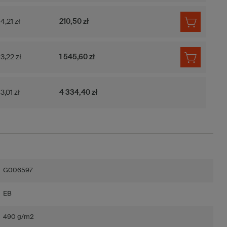
4,21 zł
210,50 zł
3,22 zł
1 545,60 zł
3,01 zł
4 334,40 zł
G006597
EB
490 g/m2