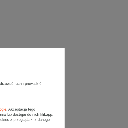
alizować ruch i prowadzić
ogle
. Akceptacja tego
a lub dostępu do nich klikając
kies z przeglądarki z danego