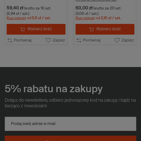
59,40 zł
60,00 zł
brutto
za 10 szt.
brutto
za 20 szt.
(5,94 zł / szt.)
(3,00 zł / szt.)
Kup więcej
od
5,11 zł
/ szt.
Kup więcej
od
2,10 zł
/ szt.
Wybierz ilość
Wybierz ilość
Porównaj
Zapisz
Porównaj
Zapisz
5% rabatu na zakupy
Dołącz do newslettera, odbierz jednorazowy kod na zakupy i bądź na
bieżąco z nowościami
Podaj swój adres e-mail