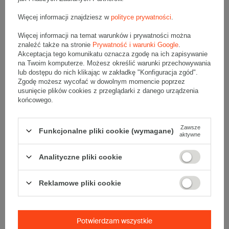
Więcej informacji znajdziesz w
polityce prywatności
.
Więcej informacji na temat warunków i prywatności można
znaleźć także na stronie
Prywatność i warunki Google
.
Karton klapowy 640x380x410mm
Karton klapowy 640x380x190mm
Akceptacja tego komunikatu oznacza zgodę na ich zapisywanie
5W BC 560g/m2 Szary InPost C
3W C 450g/m2 Szary InPost B
na Twoim komputerze. Możesz określić warunki przechowywania
Komplet 10 szt.
Komplet 20 szt.
lub dostępu do nich klikając w zakładkę "Konfiguracja zgód".
74,90 zł
104,00 zł
brutto
za 10 szt.
brutto
za 20 szt.
Zgodę możesz wycofać w dowolnym momencie poprzez
(7,49 zł / szt.)
(5,20 zł / szt.)
usunięcie plików cookies z przeglądarki z danego urządzenia
Kup więcej
od
4,96 zł
/ szt.
Kup więcej
od
3,05 zł
/ szt.
końcowego.
Wybierz ilość
Wybierz ilość
Zawsze
Funkcjonalne pliki cookie (wymagane)
Porównaj
Zapisz
Porównaj
Zapisz
aktywne
Analityczne pliki cookie
Reklamowe pliki cookie
Potwierdzam wszystkie