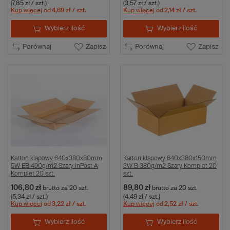
(7,85 zł / szt.)
(3,57 zł / szt.)
Kup więcej
od
4,69 zł
/ szt.
Kup więcej
od
2,14 zł
/ szt.
Wybierz ilość
Wybierz ilość
Porównaj
Zapisz
Porównaj
Zapisz
Karton klapowy 640x380x80mm
Karton klapowy 640x380x150mm
5W EB 490g/m2 Szary InPost A
3W B 380g/m2 Szary Komplet 20
Komplet 20 szt.
szt.
106,80 zł
89,80 zł
brutto
za 20 szt.
brutto
za 20 szt.
(5,34 zł / szt.)
(4,49 zł / szt.)
Kup więcej
od
3,22 zł
/ szt.
Kup więcej
od
2,52 zł
/ szt.
Wybierz ilość
Wybierz ilość