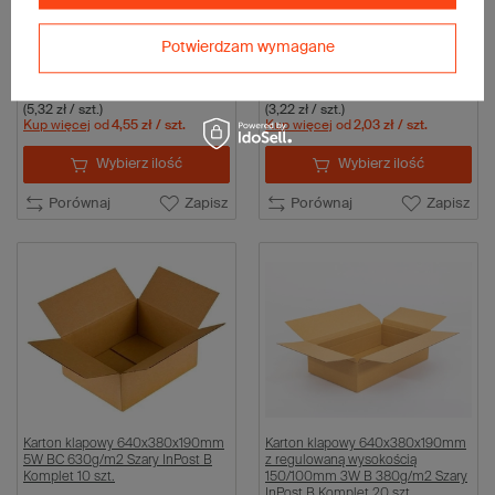
Karton klapowy 640x380x410mm
Karton klapowy 640x380x80mm
3W B 420g/m2 Szary InPost C
3W B 320g/m2 Szary InPost A
Potwierdzam wymagane
Komplet 20 szt.
Komplet 20 szt.
106,40 zł
64,40 zł
brutto
za 20 szt.
brutto
za 20 szt.
(5,32 zł / szt.)
(3,22 zł / szt.)
Kup więcej
od
4,55 zł
/ szt.
Kup więcej
od
2,03 zł
/ szt.
Wybierz ilość
Wybierz ilość
Porównaj
Zapisz
Porównaj
Zapisz
Karton klapowy 640x380x190mm
Karton klapowy 640x380x190mm
5W BC 630g/m2 Szary InPost B
z regulowaną wysokością
Komplet 10 szt.
150/100mm 3W B 380g/m2 Szary
InPost B Komplet 20 szt