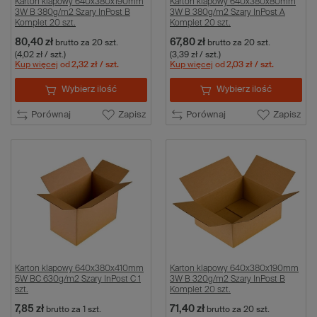
Karton klapowy 640x380x190mm
Karton klapowy 640x380x80mm
3W B 380g/m2 Szary InPost B
3W B 380g/m2 Szary InPost A
Komplet 20 szt.
Komplet 20 szt.
80,40 zł
67,80 zł
brutto
za 20 szt.
brutto
za 20 szt.
(4,02 zł / szt.)
(3,39 zł / szt.)
Kup więcej
od
2,32 zł
/ szt.
Kup więcej
od
2,03 zł
/ szt.
Wybierz ilość
Wybierz ilość
Porównaj
Zapisz
Porównaj
Zapisz
Karton klapowy 640x380x410mm
Karton klapowy 640x380x190mm
5W BC 630g/m2 Szary InPost C 1
3W B 320g/m2 Szary InPost B
szt.
Komplet 20 szt.
7,85 zł
71,40 zł
brutto
za 1 szt.
brutto
za 20 szt.