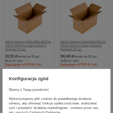
Karton klapowy 640x380x410mm
Karton klapowy 640x380x410mm
3W C 530g/m2 Szary InPost C
3W B 320g/m2 Szary InPost C
Komplet 10 szt.
Komplet 20 szt.
62,10 zł
96,40 zł
brutto
za 10 szt.
brutto
za 20 szt.
(6,21 zł / szt.)
(4,82 zł / szt.)
Kup więcej
od
3,74 zł
/ szt.
Kup więcej
od
3,07 zł
/ szt.
Wybierz ilość
Wybierz ilość
Konfiguracja zgód
Porównaj
Zapisz
Porównaj
Zapisz
Dbamy o Twoją prywatność
Wykorzystujemy pliki cookies do prawidłowego działania
serwisu, aby oferować funkcje społecznościowe, analizować
ruch i prowadzić działania marketingowe - zarówno przez nas,
jak i naszych Zaufanych Partnerów.