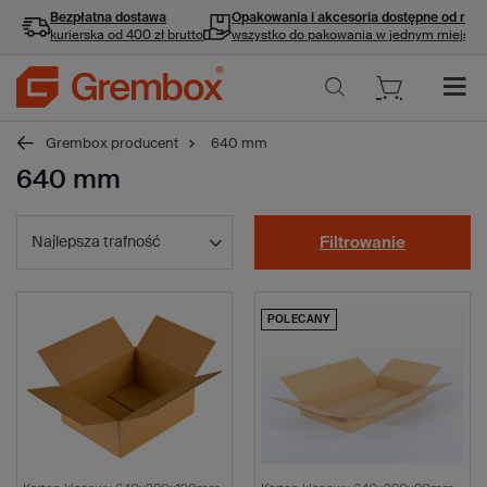
Bezpłatna dostawa
Opakowania i akcesoria
dostępne od ręki
kurierska od 400 zł brutto
wszystko do pakowania w jednym miejscu
Grembox producent
640 mm
640 mm
Najlepsza trafność
Filtrowanie
POLECANY