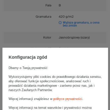
Fala
B
Gramatura
420 g/m2
Wyższa gramatura, a cena
bez zmian
Kolor
Jasnobrązowy (szary)
Wytrzymałość
Średnia
Konfiguracja zgód
Tektura
3-warstwowa
Dbamy o Twoją prywatność
Numer FEFCO
F0201
Wykorzystujemy pliki cookies do prawidłowego działania serwisu,
aby oferować funkcje społecznościowe, analizować ruch i
Składanie
Ręczne
prowadzić działania marketingowe - zarówno przez nas, jak i
naszych Zaufanych Partnerów.
Więcej informacji znajdziesz w
polityce prywatności
.
Więcej informacji na temat warunków i prywatności można
Opis produktu