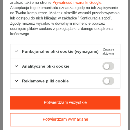
znaleźć także na stronie
Prywatność i warunki Google
.
Akceptacja tego komunikatu oznacza zgodę na ich zapisywanie
na Twoim komputerze. Możesz określić warunki przechowywania
lub dostępu do nich klikając w zakładkę "Konfiguracja zgód".
Komplet szarych kartonów klapowych InPost C - 20 szt.
Zgodę możesz wycofać w dowolnym momencie poprzez
Wymiary zewnętrzne: 640x380x410mm (długość x szerokość x
usunięcie plików cookies z przeglądarki z danego urządzenia
wysokość)
Opakowanie wykonane jest z tektury falistej 3-warstwowej, fala B
końcowego.
420 g/m2
Wymiary
:
Zawsze
Funkcjonalne pliki cookie (wymagane)
• zewnętrzne:
640x380x410 mm
aktywne
• wewnętrzne:
634x374x398 mm
Analityczne pliki cookie
• pojemność:
94 l
Materiał
:
Reklamowe pliki cookie
• tektura falista:
3-warstwowa
• fala:
B
• gramatura:
420 g/m2
• kolor:
Szary
Potwierdzam wszystkie
Dodatkowe
:
• waga jednostkowa (+/-5%):
670 g
Potwierdzam wymagane
• typ fefco:
F0201