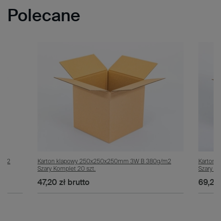
Polecane
g/m2
Karton klapowy 250x250x250mm 3W B 380g/m2
Karton
Szary Komplet 20 szt.
Szary Ko
47,20 zł
brutto
69,20 