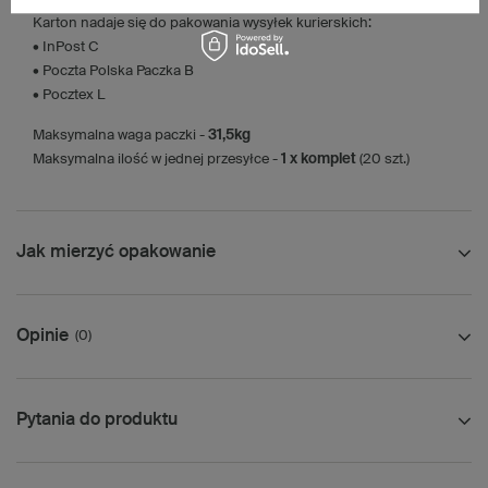
Karton nadaje się do pakowania wysyłek kurierskich:
• InPost C
• Poczta Polska Paczka B
• Pocztex L
Maksymalna waga paczki -
31,5kg
Maksymalna ilość w jednej przesyłce -
1 x komplet
(20 szt.)
Jak mierzyć opakowanie
Opinie
(0)
Pytania do produktu