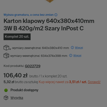
Wyższa gramatura, a cena bez zmian
Karton klapowy 640x380x410mm
3W B 420g/m2 Szary InPost C
Komplet 20 szt.
Więcej
wymiary zewnętrzne:
640x380x410 mm
Więcej
wymiary wewnętrzne:
634x374x398 mm
G022729
Kod produktu:
106,40 zł
brutto
/
1
x
komplet
20
szt.
5,32 zł
brutto za sztukę
Kup więcej nawet za
3,51 zł / szt.
Sprawdź
Produkt dostępny
Wysyłka