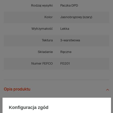
Rodzaj wysyłki
Paczka DPD
Kolor
Jasnobrązowy (szary)
Wytrzymałość
Lekka
Tektura
3-warstwowa
Składanie
Ręczne
Numer FEFCO
F0201
Opis produktu
Konfiguracja zgód
Komplet szarych kartonów klapowych - 20 szt.