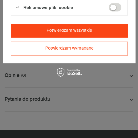
• Pocztex L
Reklamowe pliki cookie
• Orlen Paczka L
Maksymalna waga paczki -
31,5kg
Maksymalna ilość w jednej przesyłce -
3 x komplet
(60 szt.)
Potwierdzam wszystkie
Potwierdzam wymagane
Jak mierzyć opakowanie
Opinie
(0)
Pytania do produktu