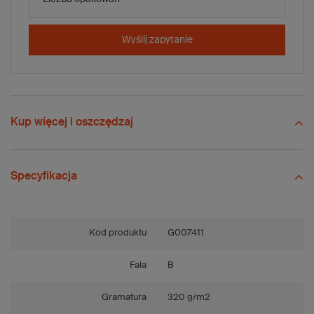
-
+
Dodaj do koszyka
x 20 szt.
Wyślij zapytanie
Porównaj
Zapisz
Wyślij
Zadaj pytanie
Kup więcej i oszczędzaj
Specyfikacja
Kod produktu
G007411
Fala
B
Gramatura
320 g/m2