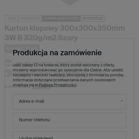
-20%
PROMOCJA
STREFA NISKICH CEN
WYPRZEDAŻ
Karton klapowy 300x300x350mm
3W B 320g/m2 Szary
Komplet 20 szt.
Produkcja na zamówienie
Więcej
wymiary zewnętrzne:
300x300x350 mm
Jeśli zależy Ci na towarze, który został wycofany z oferty,
możemy wyprodukować go specjalnie dla Ciebie. Aby ustalić
Więcej
wymiary wewnętrzne:
294x294x338 mm
szczegóły i warunki realizacji, skorzystaj z formularza poniżej.
Informacje dotyczące przetwarzania danych osobowych
znajdują się w
Polityce Prywatności
.
G007411
Kod produktu:
68,60 zł
(Zniżka
20
%)
Cena regularna:
Adres e-mail
54,80 zł
brutto
/
1
x
komplet
20
szt.
2,74 zł
brutto za sztukę
Numer telefonu
Produkt niedostępny. Będzie wkrótce
Liczba opakowań