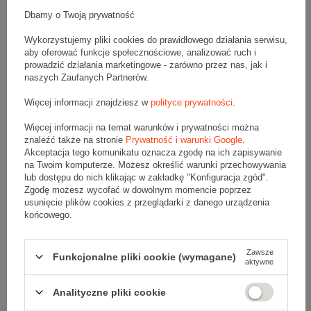
Wymiary zewnętrzne: 300x300x350mm (długość x szerokość x
wysokość)
Dbamy o Twoją prywatność
Opakowanie wykonane jest z tektury falistej 3-warstwowej, fala B
320 g/m2
Wykorzystujemy pliki cookies do prawidłowego działania serwisu,
aby oferować funkcje społecznościowe, analizować ruch i
Wymiary
:
prowadzić działania marketingowe - zarówno przez nas, jak i
• zewnętrzne:
300x300x350 mm
naszych Zaufanych Partnerów.
• wewnętrzne:
294x294x338 mm
• pojemność:
29 l
Więcej informacji znajdziesz w
polityce prywatności
.
Materiał
:
Więcej informacji na temat warunków i prywatności można
znaleźć także na stronie
Prywatność i warunki Google
.
• tektura falista:
3-warstwowa
Akceptacja tego komunikatu oznacza zgodę na ich zapisywanie
• fala:
B
na Twoim komputerze. Możesz określić warunki przechowywania
• gramatura:
320 g/m2
lub dostępu do nich klikając w zakładkę "Konfiguracja zgód".
• kolor:
Szary
Zgodę możesz wycofać w dowolnym momencie poprzez
usunięcie plików cookies z przeglądarki z danego urządzenia
Dodatkowe
:
końcowego.
• waga jednostkowa (+/-5%):
247 g
• typ fefco:
F0201
Zawsze
Funkcjonalne pliki cookie (wymagane)
aktywne
Karton nadaje się do pakowania wysyłek kurierskich:
• Poczta Polska Paczka A
Analityczne pliki cookie
• InPost C